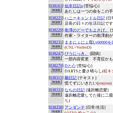
[
038163
]
似非日記α
[苦悩/心]
あたしは一つの命をこの手
[
038225
]
ハニーキャンドル日記
[日
店長の日々の生活日記です♪
[
038229
]
衛澤のどーでもよさげ。
[
作家・ライターの衛澤創が
[
038231
]
ままにょにょ窟Lv60000
(
CNL=VorfeeD
)
[
038247
]
びうにっき。
[闘病]
一部内容変更 不育症かも
[
038279
]
Dと心
[苦悩/心]
DARTSと憂さ晴らし(
柾キ
[
038315
]
鵰日記
[テキスト]
慌てずにいきたい(
youyou
)
[
038333
]
なちの日記
[遠距離恋愛]
遠距離恋愛してた彼に二股
ち
)
[
038358
]
アンダンテ
[日常/生活]
(
☆ひらめっこ☆
)