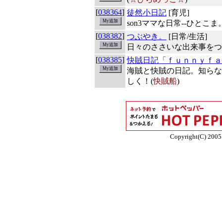
[
038364
]
徒然小日記
[育児]
son3ママな日常--ひとこま
[
038382
]
つぶやき。
[日常/生活]
日々のささいな出来事をつ
[
038385
]
快賊日記「ｆｕｎｎｙｆａ
海賊と快賊の日記。知らな
しく！(
快賊船
)
Copyright(C) 2005 E