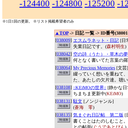
-124400
-124800
-125200
-1
※1日1回の更新。 ※リスト掲載希望者のみ
▲TOP
-> 日記 一覧 -> ID番号(38001-
[
038009
]
エスムラネット・日記
[日
失業日記です。(
森村明生
)
[
038042
]
空の詩（うた）・草木の夢
何となく書いてた言葉の羅
[
038064
]
My Precious Memories
[文芸
綴っていく想いを重ねて、
た、あたしの欠片達。聴い
[
038108
]
::KEiMOの世界::
[静かな日
ちまちま更新中(
KEiMO
)
[
038131
]
駄文
[ノンジャンル]
(
蒼海 零
)
[
038135
]
気まぐれ日記帖 第二版
[
書くことはたのしむこと。
との帖面(
ぐうであとびん
)