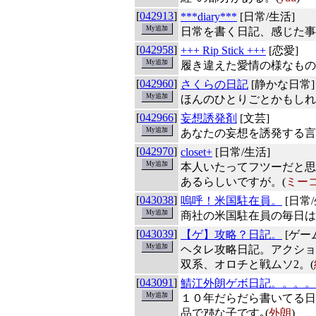
[
042913
]
***diary***
[日常/生活]
日常を書く日記、感じた事
[
042958
]
+++ Rip Stick +++
[恋愛]
履き違えた愛情の様なもの
[
042960
]
さくらの日記
[静かな日常]
ほんのひとりごとかもしれ
[
042966
]
妄想誘発剤
[文芸]
あなたの妄想を誘発する言
[
042970
]
closet+
[日常/生活]
本人いたってフツーだと思
あるらしいですが。(
ミー
[
043038
]
嗚呼！米国駐在員。
[日常/
商社の米国駐在員の毎日は
[
043039
]
【ゲ】攻略？日記。
[ゲー
ヘタレ攻略日記。アクショ
双系、オロチと戦ムソ2。(
[
043091
]
鯖江外朗ゲボ日記。。。。
１０年だらだら書いてる日
品でｱﾎな子です｡(
外朗
)