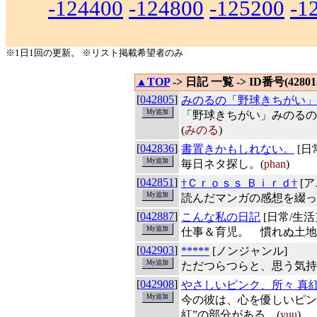
-124400
-124800
-125200
-1
※1日1回の更新。 ※リスト掲載希望者のみ
▲TOP
-> 日記 一覧 -> ID番号(42801-
[
042805
]
みのるの「野球きちがい」
「野球きちがい」みのるの
(
みのる
)
[
042836
]
書置きかもしれない。
[日
毎日ネタ探し。(
phan
)
[
042851
]
†Ｃｒｏｓｓ Ｂｉｒｄ†
[ア
読んだマンガの感想を綴っ
[
042887
]
こんな私の日記
[日常/生活
仕事＆育児。 慣れぬ土地
[
042903
]
*****
[ノンジャンル]
ただつらつらと、思う気持
[
042908
]
やさしいピンク、所々 真
今の彼は、心を優しいピン
紅”の部分がある。(
yuu
)