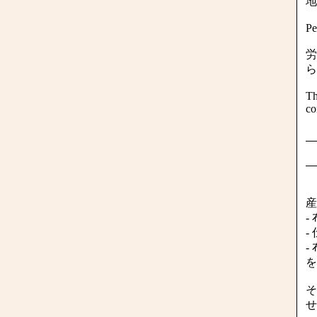
地
Pe
労
ら
Th
co
産
-
-
-
を
そ
せ