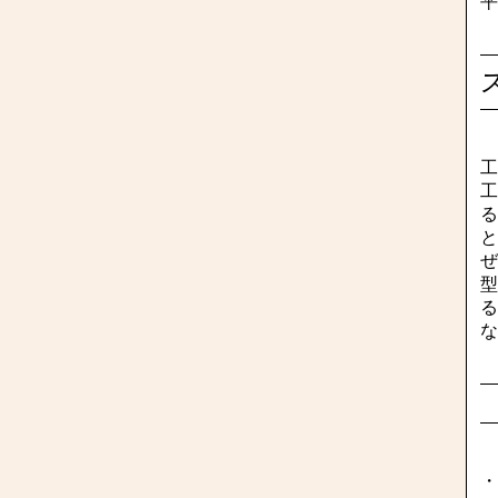
平
工
工
る
と
ぜ
型
る
な
・