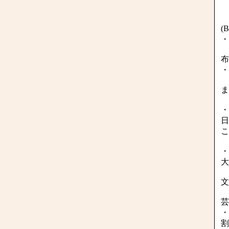
(
・
布
・
ま
・
日
こ
・
大
文
芸
・
割