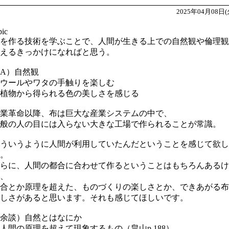
2025年04月08日(
pic
を作る技術を学ぶことで、人間が生きる上での自然観や倫理観
えるきっかけになればと思う。
A）自然観
ウールやワタの手触りを楽しむ
植物から得られる色の美しさを感じる
業革命以降、布は巨大な産業システムの中で、
般の人の目には入らない大きな工場で作られることが常識。
ういうように人間が利用していたんだということを感じて欲し
。
らに、人間の都合に合わせて作るということはもちろんあるけ
、
合とか原理を超えた、ものづくりの楽しさとか、できあがる布
しさがあると思います。それも感じてほしいです。
余談）自然とはなにか
人間の原理を超えて現象するもの（畠山p.188）