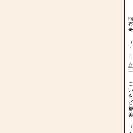
to
布
考
（
・
・
産
一
こ
い
さ
ど
都
美
（
・