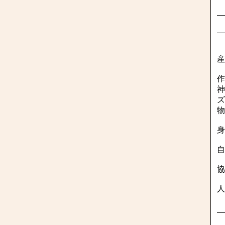
産
作
神
ズ
物
身
自
協
人