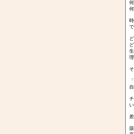
何
何
時
で
ど
ど
生
理
そ
「
自
チ
い
差
扱