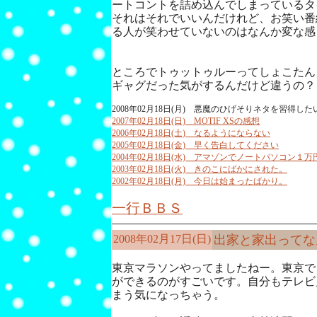
ートコントを詰め込んでしまっているタ
それはそれでいいんだけれど、お笑い番
る人が笑わせていないのはなんか変な感
ところでトゥットゥルーってしょこたん
ギャグだった気がするんだけど違うの？
2008年02月18日(月) 悪魔のひげそりネタを習得した
2007年02月18日(日) MOTIF XSの感想
2006年02月18日(土) なるようにならない
2005年02月18日(金) 早く告白してください
2004年02月18日(水) アマゾンでノートパソコン１万
2003年02月18日(火) きのこにばかにされた。
2002年02月18日(月) 今日は始まったばかり。
一行ＢＢＳ
2008年02月17日(日)
出家と家出ってな
東京マラソンやってましたねー。東京で
ができるのがすごいです。自分もテレビ
まう気になっちゃう。