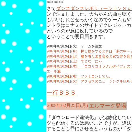
*******
さて
ダンスダンスレボリューションＳｕ
ンで注文しました。大ちゃんの曲を聴く
もいいけれどせっかくなのでゲームもや
ントラはコナミのサイトでクレジットカ
というのが意に反しているので。
ということで明日届きます。
2008年02月26日(火) ゲームを注文
2007年02月26日(月) 探し物をするときは「夢の
2006年02月26日(日) 服を着たまま寝ると変な夢を見
2005年02月26日(土) てじなーにゃ
2004年02月26日(木) 「ココリコミラクルタイプ
エール瀧
2003年02月26日(水) ファミコンしてた。
2002年02月26日(火) アクセスのニューシングルEDGE
一行ＢＢＳ
2008年02月25日(月)
エルマーク登場
「ダウンロード違法化」が沈静化してい
ツを配信するのは悪いことですが、違法
することも罪にさせるというものが「ダ