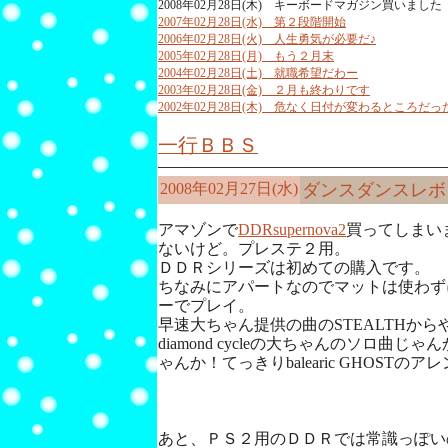
2008年02月28日(木) キーボードマガジン買いました
2007年02月28日(水) 第２段階開始
2006年02月28日(火) 人生勇気が必要だ♪
2005年02月28日(月) もう２月末
2004年02月28日(土) 就職希望だわー
2003年02月28日(金) ２月も終わりです
2002年02月28日(木) 危なく日付が変わるところだっ
一行ＢＢＳ
2008年02月27日(水)
ダンスダンスレボ
アマゾンで
DDRsupernova2
買ってしまい
ないけど。プレステ２用。
ＤＤＲシリーズは初めての購入です。
ちなみにアパートなのでマットは使わず
ーでプレイ。
早速大ちゃん提供の曲のSTEALTHか
diamond cycleの大ちゃんのソロ曲
ゃんか！てっきりbalearic GHOST
あと、ＰＳ２用のＤＤＲでは常識っぽい