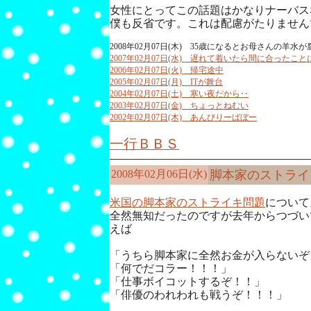
女性にとってこの話題はかなりナーバス
僕も反省です。これは配慮がたりません
2008年02月07日(木) 35歳になるとお母さんの羊
2007年02月07日(水) 遅れて着いたら間に合ったこ
2006年02月07日(火) 帰宅途中
2005年02月07日(月) ITが舞台
2004年02月07日(土) 寒い夜だから‥
2003年02月07日(金) ちょっとねむい
2002年02月07日(木) あんびりーばぼー
一行ＢＢＳ
2008年02月06日(水)
脚本家のストライ
米国の脚本家のストライキ問題
について
全然無知だったのですが去年からつづい
えば
「うちら脚本家に全然お金が入らないぞ
「何でだコラー！！！」
「仕事ボイコットするぞ！！」
「俳優のわれわれも戦うぞ！！！」