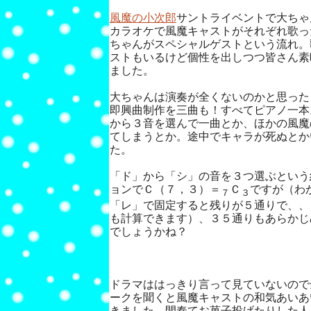
風魔の小次郎
サントライベントで大ちゃ
カラオケで風魔キャストがそれぞれ歌っ
ちゃんがスペシャルゲストという流れ。
ストもいるけど個性を出しつつ皆さん素
ました。
大ちゃんは演奏が全くないのかと思った
即興曲制作を三曲も！すべてピアノ一本
から３音を選んで一曲とか、ほかの風魔
てしまうとか。途中でキャラが死ぬとか
た。
「ド」から「シ」の音を３つ選ぶという
ョンでＣ（７，３）＝
Ｃ
ですが（わ
７
３
「レ」で固定すると残りが５通りで、、
も計算できます）、３５通りもあらかじ
でしょうかね？
ドラマははっきり言って見ていないので
ークを聞くと風魔キャストの和気あいあ
きました。間奏てお菓子投げたりした人