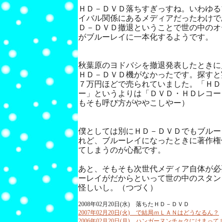
ＨＤ－ＤＶＤ落ちすぎっすね。いわゆる
イバル関係にあるメディアだったわけで
Ｄ－ＤＶＤ撤退ということで世の中のオ
がブルーレイに一本化するようです。
秋葉原のヨドバシを撤退発表したときに
ＨＤ－ＤＶＤ機がなかったです。探すと
７万円ほどで売られていました。「ＨＤ
ー」というよりは「ＤＶＤ・ＨＤレコー
もそも呼び方がややこしやー）
僕としては別にＨＤ－ＤＶＤでもブルー
れど、ブルーレイになったときに著作権
てしまうのが心配です。
あと、そもそも次世代メディア自体が必
ーレイがだからといって世の中のスタン
怪しいし。（つづく）
2008年02月20日(水) 落ちたＨＤ－ＤＶＤ
2007年02月20日(火) で結局ｍＬＡＮはどうなるん？
2006年02月20日(月) ハンガーヌンチャクにはまって