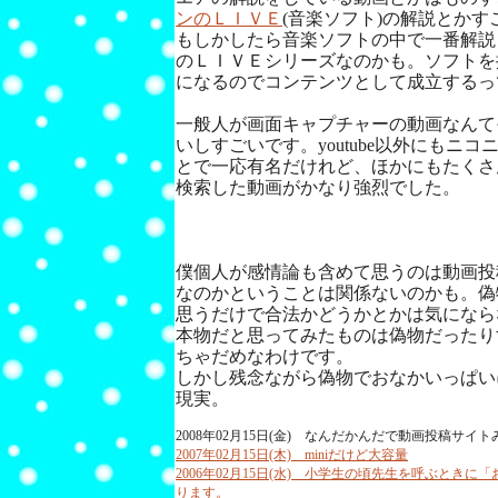
ンのＬＩＶＥ
(音楽ソフト)の解説とか
もしかしたら音楽ソフトの中で一番解説
のＬＩＶＥシリーズなのかも。ソフトを
になるのでコンテンツとして成立するっ
一般人が画面キャプチャーの動画なんて
いしすごいです。youtube以外にもニ
とで一応有名だけれど、ほかにもたくさ
検索した動画がかなり強烈でした。
僕個人が感情論も含めて思うのは動画投
なのかということは関係ないのかも。偽
思うだけで合法かどうかとかは気になら
本物だと思ってみたものは偽物だったり
ちゃだめなわけです。
しかし残念ながら偽物でおなかいっぱい
現実。
2008年02月15日(金) なんだかんだで動画投稿サイ
2007年02月15日(木) miniだけど大容量
2006年02月15日(水) 小学生の頃先生を呼ぶとき
ります。