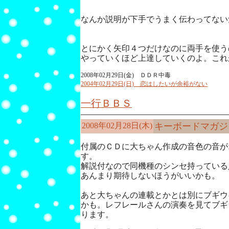
なんか説明が下手でうまく伝わってない
とにかく矢印４つだけなのに両手を使う
やっていくほど上達していくのよ。これ
2008年02月29日(金) ＤＤＲ中毒
2004年02月29日(日) 恋はしたいが余裕がない
一行ＢＢＳ
2008年02月28日(木)
キーボードマガジ
付属のＣＤに大ちゃん作成の音色の音が
す。
解説付なので同機種のシンセ持っている
あんまり期待しないほうがいいかも。
あと大ちゃんの連載とかとは別にブギウ
かも。レフレールさんの演奏を見てブギ
ります。