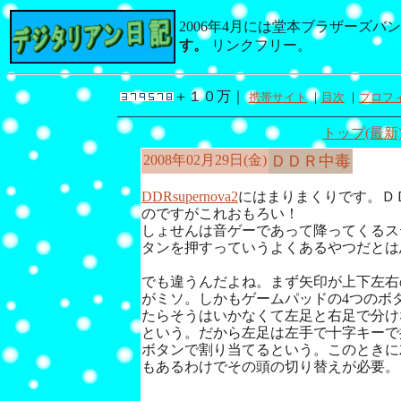
2006年4月には堂本ブラザーズ
す。
リンクフリー。
＋１０万｜
携帯サイト
｜
目次
｜
プロフィ
トップ(最新
2008年02月29日(金)
ＤＤＲ中毒
DDRsupernova2
にはまりまくりです。Ｄ
のですがこれおもろい！
しょせんは音ゲーであって降ってくるス
タンを押すっていうよくあるやつだとは
でも違うんだよね。まず矢印が上下左右
がミソ。しかもゲームパッドの4つのボ
たらそうはいかなくて左足と右足で分け
という。だから左足は左手で十字キーで
ボタンで割り当てるという。このときに
もあるわけでその頭の切り替えが必要。