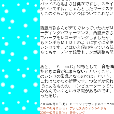
パッドの心地よさは健在ですし、スライ
がいいですね。ちゃんとしたワークステ
りこのぐらいないと今はついてこれない
西脇辰弥さんがデモでやっていたのがＭ
ーディングパフォーマンス。西脇辰弥さ
でハープをレコーディングしましたが、
もテンポもＭＩＤＩのようにすぐに変更
シンセです。とはいえ僕の持っている低
Ｇでもオーディオ録音もテンポ調整も簡
あと、「Fantom-G」特徴として「
音を鳴
たときに音が止まらない
」ということ。
のシンセの常識となるのでは」という。
これはなかなか斬新です。つなぎが切れ
ではあるものの、コンピューターってな
み込んでいくという常識があるのです。
った感じ。
2008年02月11日(月) ローランドサウンドスパーク2
2007年02月11日(日) アクセスのＤＶＤを今さら
2006年02月11日(土) 青春ソング