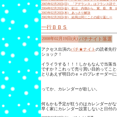
2005年02月20日(日) 「アデランス」はフランス
2004年02月20日(金) 虹は、内側から、紫、藍、
2003年02月20日(木) あっさり解決
2002年02月20日(水) 結局は同じことの繰り返しー
一行ＢＢＳ
2008年02月19日(火)
パチナイト落選
アクセス出演の
パチ★ナイト
の読者先行
ショック！
イライラする！！！しかもなんで当落当
ですか？これって売り買い目的ってこと
とりあえず明日のｅ＋のプレオーダーに
ってか、カレンダーが欲しい。
何もかも予定が狂うのはカレンダーがな
早く家にカレンダー設置しないと日付の