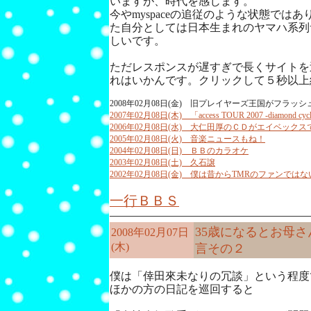
いますが、時代を感じます。
今やmyspaceの追従のような状態では
た自分としては日本生まれのヤマハ系列
しいです。
ただレスポンスが遅すぎで長くサイトを
れはいかんです。クリックして５秒以上
2008年02月08日(金) 旧プレイヤーズ王国がフラッシ
2007年02月08日(木) 「access TOUR 2007 -diamon
2006年02月08日(水) 大仁田厚のＣＤがエイベッ
2005年02月08日(火) 音楽ニュースもね！
2004年02月08日(日) ＢＢのカラオケ
2003年02月08日(土) 久石譲
2002年02月08日(金) 僕は昔からTMRのファンでは
一行ＢＢＳ
35歳になるとお母
2008年02月07日
(木)
言その２
僕は「倖田來未なりの冗談」という程度
ほかの方の日記を巡回すると