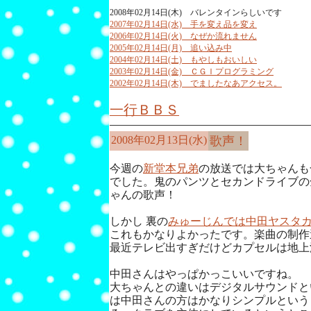
2008年02月14日(木) バレンタインらしいです
2007年02月14日(水) 手を変え品を変え
2006年02月14日(火) なぜか流れません
2005年02月14日(月) 追い込み中
2004年02月14日(土) もやしもおいしい
2003年02月14日(金) ＣＧＩプログラミング
2002年02月14日(木) でましたなあアクセス。
一行ＢＢＳ
2008年02月13日(水)
歌声！
今週の
新堂本兄弟
の放送では大ちゃんも
でした。鬼のパンツとセカンドライブの
ゃんの歌声！
しかし 裏の
みゅーじんでは中田ヤスタ
これもかなりよかったです。楽曲の制作
最近テレビ出すぎだけどカプセルは地上
中田さんはやっぱかっこいいですね。
大ちゃんとの違いはデジタルサウンドと
は中田さんの方はかなりシンプルという