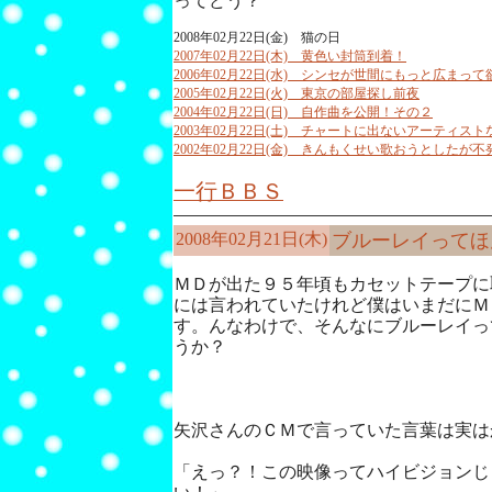
ってどう？
2008年02月22日(金) 猫の日
2007年02月22日(木) 黄色い封筒到着！
2006年02月22日(水) シンセが世間にもっと広まって
2005年02月22日(火) 東京の部屋探し前夜
2004年02月22日(日) 自作曲を公開！その２
2003年02月22日(土) チャートに出ないアーティス
2002年02月22日(金) きんもくせい歌おうとしたが不
一行ＢＢＳ
2008年02月21日(木)
ブルーレイってほ
ＭＤが出た９５年頃もカセットテープに
には言われていたけれど僕はいまだにＭ
す。んなわけで、そんなにブルーレイっ
うか？
矢沢さんのＣＭで言っていた言葉は実は
「えっ？！この映像ってハイビジョンじ