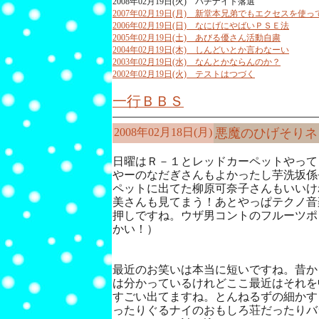
2008年02月19日(火) パチナイト落選
2007年02月19日(月) 新堂本兄弟でもエクセスを
2006年02月19日(日) なにげにやばいＰＳＥ法
2005年02月19日(土) あびる優さん活動自粛
2004年02月19日(木) しんどいとか言わなーい
2003年02月19日(水) なんとかならんのか？
2002年02月19日(火) テストはつづく
一行ＢＢＳ
2008年02月18日(月)
悪魔のひげそりネ
日曜はＲ－１とレッドカーペットやって
やーのなだぎさんもよかったし芋洗坂係
ペットに出てた柳原可奈子さんもいいけ
美さんも見てまう！あとやっぱテクノ音
押しですね。ウザ男コントのフルーツポ
かい！）
最近のお笑いは本当に短いですね。昔か
は分かっているけれどここ最近はそれを
すごい出てますね。とんねるずの細かす
ったりぐるナイのおもしろ荘だったりバ