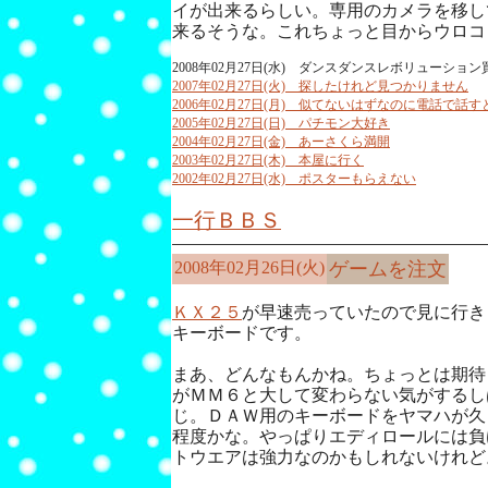
イが出来るらしい。専用のカメラを移し
来るそうな。これちょっと目からウロコ
2008年02月27日(水) ダンスダンスレボリューショ
2007年02月27日(火) 探したけれど見つかりません
2006年02月27日(月) 似てないはずなのに電話で
2005年02月27日(日) パチモン大好き
2004年02月27日(金) あーさくら満開
2003年02月27日(木) 本屋に行く
2002年02月27日(水) ポスターもらえない
一行ＢＢＳ
2008年02月26日(火)
ゲームを注文
ＫＸ２５
が早速売っていたので見に行き
キーボードです。
まあ、どんなもんかね。ちょっとは期待
がＭＭ６と大して変わらない気がするし
じ。ＤＡＷ用のキーボードをヤマハが久
程度かな。やっぱりエディロールには負
トウエアは強力なのかもしれないけれど