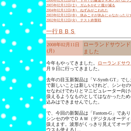
2006年02月12日(日) ｙｍｒの厳選ＤＡ系アルバム
2005年02月12日(土) ガムをかむと腹が減る
2004年02月12日(木) ねずみがこわれた
2003年02月12日(水) 休みこそが休みじゃなかったり
2002年02月12日(火) テスト終盤戦
一行ＢＢＳ
ローランドサウンド
2008年02月11日
(月)
ました
今年もやってきました。
ローランドサウ
月９日に行ってきました。
去年の目玉新製品は「V-Synth GT」
で新しいことは新しいけれど、シンセの
セなわけでわりとマニピュレーター向け
扱えるようなものとしてはなかったため
込みはできませんでした。
で、今回の新製品は「Fantom-G」で
シンセの中でＤＡＷ（デジタルオーディ
扱えます。波形がくっきり見えてオーデ
ウスも使えるし。