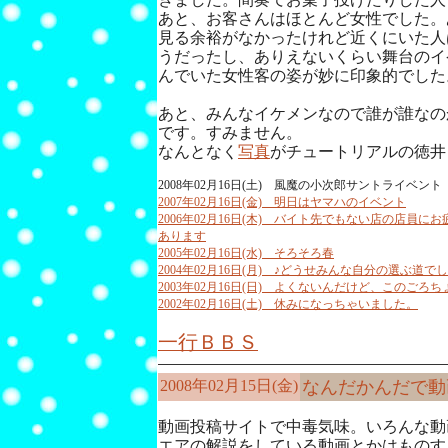
あと、お客さんはほとんど女性でした。
見る余裕がなかったけれど近くにいた人
うだったし、ありえないくらい舞台のイ
んでいた女性客の姿が妙に印象的でした
あと、みんなイケメンなので誰が誰なの
です。すみません。
なんとなく
写真
がチュートリアルの徳井
2008年02月16日(土) 風魔の小次郎サントライベント
2007年02月16日(金) 明日はヤマハのイベント
2006年02月16日(木) バイト先でもない店の店員
あります
2005年02月16日(水) そろそろ春
2004年02月16日(月) ♪どうせみんな自分の選ぶ道で
2003年02月16日(日) よくないんだけど、このごろ
2002年02月16日(土) 休みになっちゃいました。
一行ＢＢＳ
2008年02月15日(金)
なんだかんだで動
動画投稿サイトで中毒気味。いろんな動
エアの解説をしている動画とかはものす