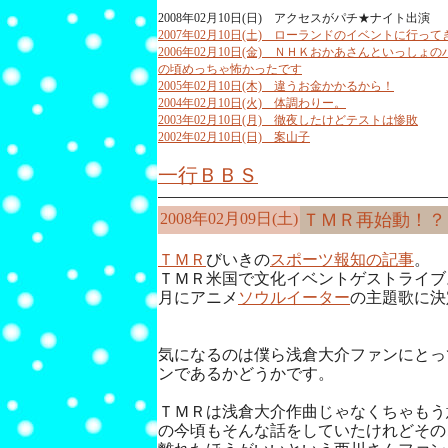
2008年02月10日(日) アクセスがパチ★ナイト出演
2007年02月10日(土) ローランドのイベントに行っ
2006年02月10日(金) ＮＨＫおかあさんといっしょ
の頃めっちゃ怖かったです
2005年02月10日(木) 違うお金かかるから！
2004年02月10日(火) 体調わりー。
2003年02月10日(月) 徹夜したけどテストは惨敗
2002年02月10日(日) 案山子
一行ＢＢＳ
2008年02月09日(土)
ＴＭＲ再始動！？
ＴＭＲ
びいきの
スポーツ報知の記事
。
ＴＭＲ米国で文化イベントゲストライブ
月にアニメ
ソウルイーター
の主題歌に決
気になるのは僕ら浅倉大介ファンにとっ
ンであるかどうかです。
ＴＭＲは浅倉大介作曲じゃなくちゃもう
の今頃もそんな話をしていたけれどその