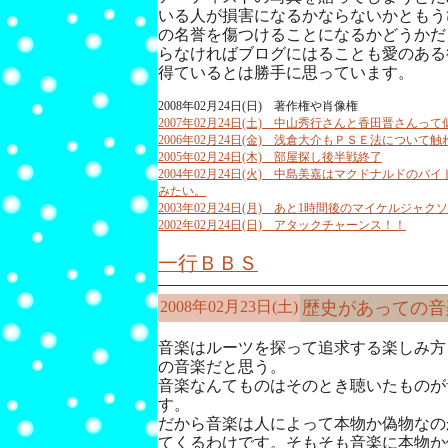
いる人が損害になるかならないかともう
の名誉を傷つけることになるかどうかだ
らなければブログにはることも愛のある
得ているとは勝手に思っています。
2008年02月24日(日) 著作権や肖像権
2007年02月24日(土) 中山秀行さんと香田晋さんっ
2006年02月24日(金) 浅倉大介もＰＳＥ法について
2005年02月24日(木) 部屋探し後半戦終了
2004年02月24日(火) 中島美嘉はマクドナルドの
みたい。
2003年02月24日(月) あと1時間後のマイケルジャ
2002年02月24日(日) アタックチャーンス！！
一行ＢＢＳ
2008年02月23日(土)
歴史があっての音
音楽はルーツを探って追求する楽しみ方
の音楽だと思う。
音楽なんてものはそのとき聴いたものが
す。
だから音楽は人によって本物か偽物なの
てくるわけです。そもそも音楽に本物か