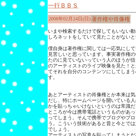
一行ＢＢＳ
2008年02月24日(日)
著作権や肖像権
いまや検索するだけで探してもいない動
しろネットをしていて見たことがないと
僕自身は著作権に関しては一応気にして
見苦しいと思っています。事実著作権の
たのに見ていないっていう人のほうが信
のアーティストのライブ映像を見た！と
てそれを自分のコンテンツにしてしまう
す。
あとアーティストの肖像権とか本来は気
だし、特にホームページを開いている人
かを貼っちゃいけないというのは常識だ
ところが今は携帯電話というものがあっ
ってしまう。そんで携帯でブログやプロ
う。こういう技術があると昔と今とでは
でしょう。
アーティストの写真を貼ってしまうとだ