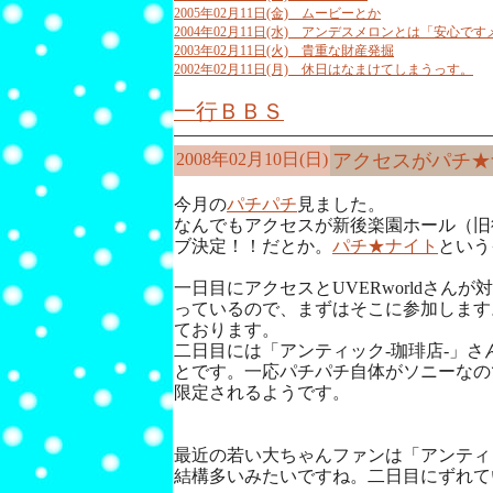
2005年02月11日(金) ムービーとか
2004年02月11日(水) アンデスメロンとは「安心で
2003年02月11日(火) 貴重な財産発掘
2002年02月11日(月) 休日はなまけてしまうっす。
一行ＢＢＳ
2008年02月10日(日)
アクセスがパチ★
今月の
パチパチ
見ました。
なんでもアクセスが新後楽園ホール（旧
ブ決定！！だとか。
パチ★ナイト
という
一日目にアクセスとUVERworldさん
っているので、まずはそこに参加します
ております。
二日目には「アンティック-珈琲店-」さ
とです。一応パチパチ自体がソニーなの
限定されるようです。
最近の若い大ちゃんファンは「アンティ
結構多いみたいですね。二日目にずれて