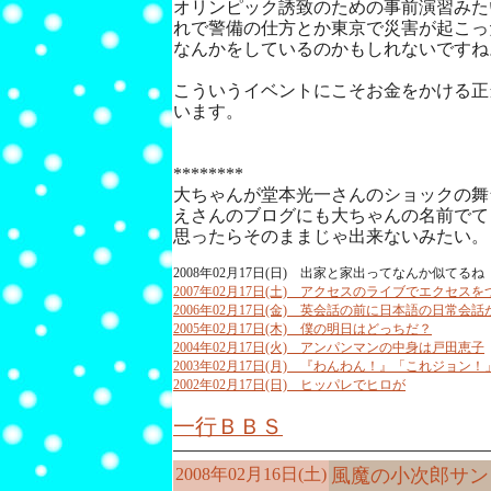
オリンピック誘致のための事前演習みた
れで警備の仕方とか東京で災害が起こっ
なんかをしているのかもしれないですね
こういうイベントにこそお金をかける正
います。
********
大ちゃんが堂本光一さんのショックの舞
えさんのブログにも大ちゃんの名前でて
思ったらそのままじゃ出来ないみたい。
2008年02月17日(日) 出家と家出ってなんか似てるね
2007年02月17日(土) アクセスのライブでエクセ
2006年02月17日(金) 英会話の前に日本語の日常会
2005年02月17日(木) 僕の明日はどっちだ？
2004年02月17日(火) アンパンマンの中身は戸田恵子
2003年02月17日(月) 『わんわん！』「これジョン
2002年02月17日(日) ヒッパレでヒロが
一行ＢＢＳ
2008年02月16日(土)
風魔の小次郎サン