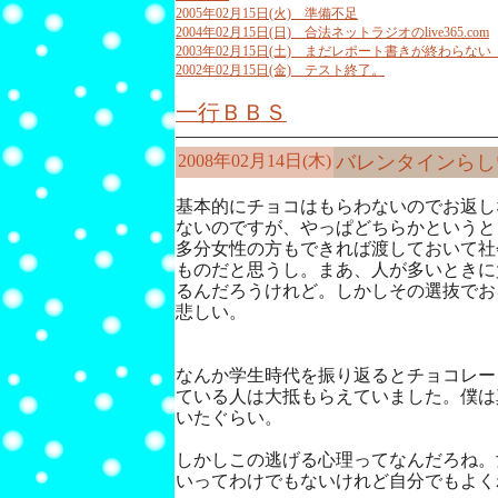
2005年02月15日(火) 準備不足
2004年02月15日(日) 合法ネットラジオのlive365.com
2003年02月15日(土) まだレポート書きが終わらない
2002年02月15日(金) テスト終了。
一行ＢＢＳ
2008年02月14日(木)
バレンタインらし
基本的にチョコはもらわないのでお返し
ないのですが、やっぱどちらかというと
多分女性の方もできれば渡しておいて社
ものだと思うし。まあ、人が多いときに
るんだろうけれど。しかしその選抜でお
悲しい。
なんか学生時代を振り返るとチョコレー
ている人は大抵もらえていました。僕は
いたぐらい。
しかしこの逃げる心理ってなんだろね。
いってわけでもないけれど自分でもよく