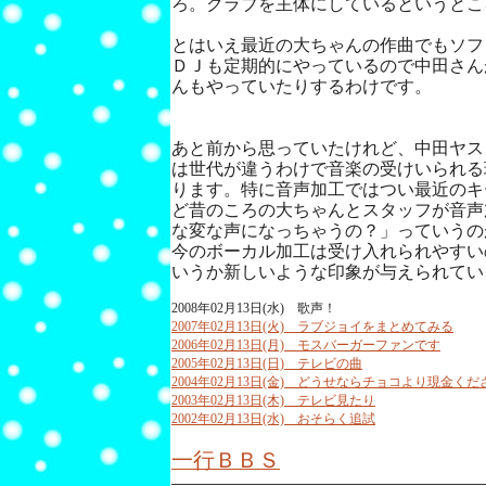
ろ。クラブを主体にしているというとこ
とはいえ最近の大ちゃんの作曲でもソフ
ＤＪも定期的にやっているので中田さん
んもやっていたりするわけです。
あと前から思っていたけれど、中田ヤス
は世代が違うわけで音楽の受けいられる
ります。特に音声加工ではつい最近のキ
ど昔のころの大ちゃんとスタッフが音声
な変な声になっちゃうの？」っていうの
今のボーカル加工は受け入れられやすい
いうか新しいような印象が与えられてい
2008年02月13日(水) 歌声！
2007年02月13日(火) ラブジョイをまとめてみる
2006年02月13日(月) モスバーガーファンです
2005年02月13日(日) テレビの曲
2004年02月13日(金) どうせならチョコより現金くだ
2003年02月13日(木) テレビ見たり
2002年02月13日(水) おそらく追試
一行ＢＢＳ