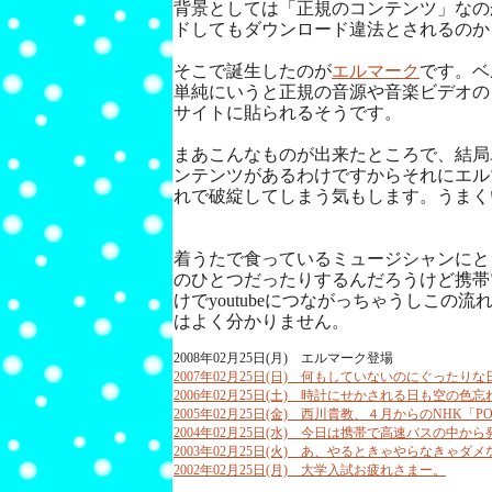
背景としては「正規のコンテンツ」なの
ドしてもダウンロード違法とされるのか
そこで誕生したのが
エルマーク
です。ベ
単純にいうと正規の音源や音楽ビデオの
サイトに貼られるそうです。
まあこんなものが出来たところで、結局
ンテンツがあるわけですからそれにエル
れで破綻してしまう気もします。うまく
着うたで食っているミュージシャンにと
のひとつだったりするんだろうけど携帯
けでyoutubeにつながっちゃうしこの
はよく分かりません。
2008年02月25日(月) エルマーク登場
2007年02月25日(日) 何もしていないのにぐったりな
2006年02月25日(土) 時計にせかされる日も空の色忘
2005年02月25日(金) 西川貴教、４月からのNHK「P
2004年02月25日(水) 今日は携帯で高速バスの中から
2003年02月25日(火) あ、やるときゃやらなきゃダ
2002年02月25日(月) 大学入試お疲れさまー。