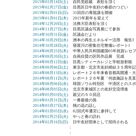
2015年03月14日(土)
自民党総裁 表彰を頂く
2015年02月27日(金)
目黒区日中友好の春節のつどい
2015年02月01日(日)
31回目の青龍講を開催
2015年01月01日(木)
2015年新年を迎えて
2014年12月20日(土)
法務大臣表彰を頂く
2014年11月27日(木)
目黒区議会写真展にて参加
2014年10月31日(金)
区議会だより
2014年10月29日(水)
洲本の再生エネルギー活用 報告3
2014年10月28日(火)
寝屋川の密集住宅整備レポート1
2014年09月25日(木)
中華人民共和国建国65年祝賀レセプ
2014年09月20日(土)
自画自賛の区民作品展 完成
2014年09月12日(金)
目黒シティーカレジと学校放射能
2014年09月06日(土)
東京都・北京市友好締結３５周年記
2014年08月13日(水)
レポート２６年来春首都高開通・大
2014年08月11日(月)
レポート２６年夏「何故施設を見直
2014年08月06日(水)
韓国ソウル特別区 中浪区とのスポ
2014年08月05日(火)
北京市東城区との友好交流増進
2014年05月03日(土)
親父の５０回忌
2014年03月31日(月)
一番最後の孫
2014年03月27日(木)
桃の花の話し
2014年03月05日(水)
62回式年遷宮に参拝して
2014年02月25日(火)
やっと春の訪れ
2014年02月16日(日)
日中友好団体として招待される
：
：