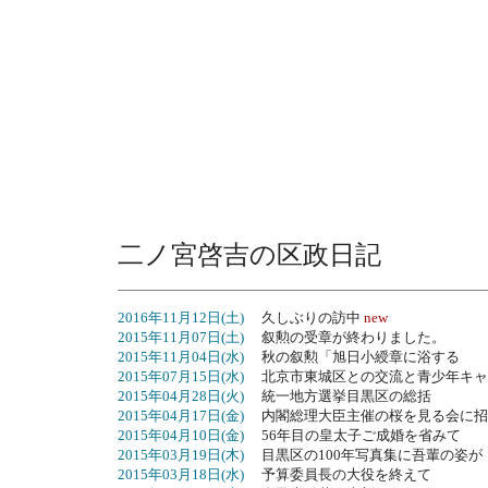
二ノ宮啓吉の区政日記
2016年11月12日(土)
久しぶりの訪中
new
2015年11月07日(土)
叙勲の受章が終わりました。
2015年11月04日(水)
秋の叙勲「旭日小綬章に浴する
2015年07月15日(水)
北京市東城区との交流と青少年キャ
2015年04月28日(火)
統一地方選挙目黒区の総括
2015年04月17日(金)
内閣総理大臣主催の桜を見る会に招
2015年04月10日(金)
56年目の皇太子ご成婚を省みて
2015年03月19日(木)
目黒区の100年写真集に吾輩の姿が
2015年03月18日(水)
予算委員長の大役を終えて