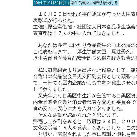
2004年10月30日(土)
厚生労働大臣表彰を受ける
１０月２９日かねて事前通知が有った大臣表
表彰式が行われた。
主催は厚生労働省・社団法人日本食品衛生協会
東京都は１７人の中に入れて頂きました．
「あなたは多年にわたり食品衛生の向上発展の
こに表彰します。 厚生労働大臣 尾辻秀久」
厚生労働省医薬食品安全部長の選考経過報告の
私は麺業組合より選出された役員として、麺
合選出の食品協会目黒支部副会長として頑張っ
て、一軒でも区内企業から食中毒を発生させな
して参りました。
又先年より目黒区衛生部が主管する目黒区食
内食品関係企業と消費者代表を交えた委員会で
食の安全・安心に力を入れて参りました。
そんな活動が認められたと思います。
帰宅して夕刊をみると「政府は２９日、２００
文化功労者１５人を発表」とありました、この
ーと思い、表彰されました事に感謝と御礼を申