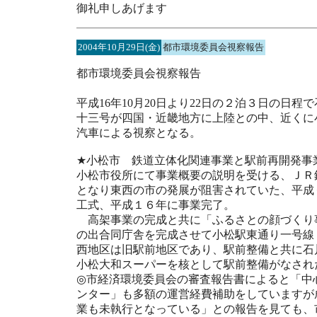
御礼申しあげます
2004年10月29日(金)
都市環境委員会視察報告
都市環境委員会視察報告
二ノ宮
平成16年10月20日より22日の２泊３日の日
十三号が四国・近畿地方に上陸との中、近くに
汽車による視察となる。
★小松市 鉄道立体化関連事業と駅前再開発事
小松市役所にて事業概要の説明を受ける、ＪＲ
となり東西の市の発展が阻害されていた、平成
工式、平成１６年に事業完了。
高架事業の完成と共に「ふるさとの顔づくり
の出合同庁舎を完成させて小松駅東通り一号線
西地区は旧駅前地区であり、駅前整備と共に石
小松大和スーパーを核として駅前整備がなされ
◎市経済環境委員会の審査報告書によると「中
ンター」も多額の運営経費補助をしていますが
業も未執行となっている」との報告を見ても、