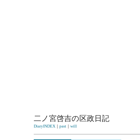
二ノ宮啓吉の区政日記
DiaryINDEX
｜
past
｜
will