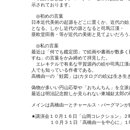
示されております。
◎初めの言葉
日本近代美術の起源をどこに置くか、近代の始
となる。しかし近代の源となると司馬江漢・
亜欧堂田善・等が近代の美術と見てよいだろう.
◎私の言葉
最近は「何でも鑑定団」で絵画や書画が数多く
すね」の言葉をかみ締めて拝見した。
エレキテルで有名な平賀源内の絵や司馬江漢
人でも知っている作者である。
高橋由一の「鮭図」は(カタログの絵)は生き生
偽物が多いい円山応挙や「おちんちん」を立派
最近は明治記念館しか見られない東城鉦太郎の
メインは高橋由一とチャールス・バーグマンが
★講演会１０月１６日「山岡コレクション」２
１０月３１日「高橋由一を中心に」１時