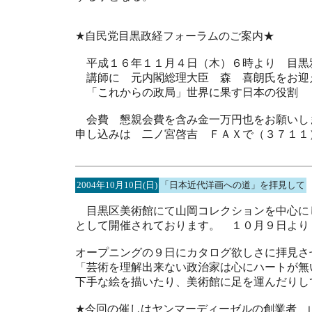
★自民党目黒政経フォーラムのご案内★
平成１６年１１月４日（木）６時より 目黒
講師に 元内閣総理大臣 森 喜朗氏をお迎
「これからの政局」世界に果す日本の役割
会費 懇親会費を含み金一万円也をお願いし
申し込みは 二ノ宮啓吉 ＦＡＸで（３７１１
2004年10月10日(日)
「日本近代洋画への道」を拝見して
目黒区美術館にて山岡コレクションを中心に
として開催されております。 １０月９日より１
オープニングの９日にカタログ欲しさに拝見さ
「芸術を理解出来ない政治家は心にハートが無
下手な絵を描いたり、美術館に足を運んだりし
★今回の催しはヤンマーディーゼルの創業者 