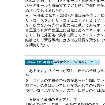
区協定と同じで、用途のルール・建蔽率のルー
垣根のルールを市民皆で協定を結んで個性豊か
めざしておりましたむ。
★ 「松任市に風力・太陽光発電設備を備えた
Ｃ（コースタル）Ｃ（コミュニティ）Ｚ（ゾー
が、残念ながら先の台風の為に動いておらず、
目黒区でも新庁舎屋上に自然によるエネルギー
しく、特に外国製の風車に関してはメンテナン
結論として新規事業には多大な経費を費やしそ
を期待したい。
2004年10月24日(日)
学童保育クラブの有料化について
ある友人よりメールが有り、自分の子供も学
た。
８月２６日の委員会で報告があったと聞いてい
戴するとの事は聞いていたが党としての報告や
検討が成されてなかったので、日曜日の今日急
★我々区議団の考え方として
1.財政の健全化の観点から受益者負担の原則は