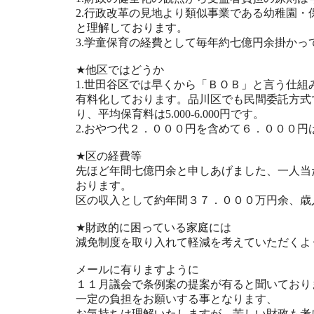
2.行政改革の見地より類似事業である幼稚園
と理解しております。
3.学童保育の経費として毎年約七億円余掛か
★他区ではどうか
1.世田谷区では早くから「ＢＯＢ」と言う仕組
有料化しております。品川区でも民間委託方式
り、平均保育料は5.000-6.000円です。
2.おやつ代２．０００円を含めて６．０００円
★区の経費等
先ほど年間七億円余と申しあげました、一人当
おります。
区の収入として約年間３７．０００万円余、歳
★財政的に困っている家庭には
減免制度を取り入れて軽減を考えていただくよ
メールに有りますように
１１月議会で条例案の提案が有ると聞いており
一定の負担をお願いする事となります、
お気持ちは理解いたしますが、苦しい財政も考