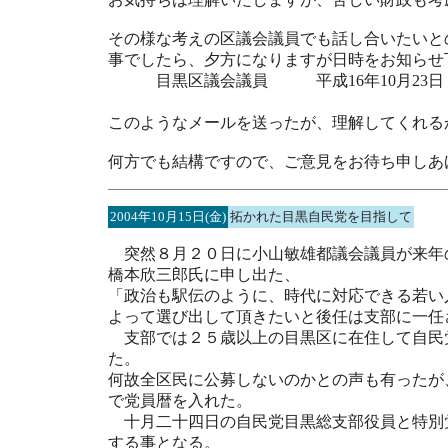
その様な考えの区議会議員でも話し合いたいと
事でしたら、夕方になりますが日時をお知らせ
目黒区議会議員 平成16年10月23日
二ノ宮
このようなメールを送ったが、理解してくれる
何方でも結構ですので、ご意見をお待ち申しあ
2004年10月15日(金)
拓かれた目黒自民党を目指して
突然８月２０日に小山敏雄都議会議員が来年
橋本欣三郎氏に申し出た、
「政治も駅伝のように、時代に対応できる若い
よって選び出して頂きたいと後任は支部に一任
支部では２５歳以上の目黒区に在住して自民
た。
何故全区民に公募しないのかとの声も有ったが
で党員暦を入れた。
十月二十四日の自民党目黒総支部役員と特別
する事となる。