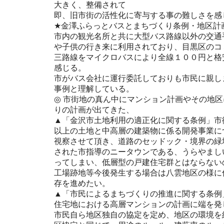
大きく、整備されて
即、旧市街の活性化に寄与する事の難しさを感
★金澤ふらっとバスとまちづくり条例・地区計
市内の観光名所と共に大型バス路線以外の交通
や子供の行き来に利用されており、目黒区のコ
三路線をマイクロバスにより全線１００円と格
感じる。
市がバス会社に運行委託しておりも市民に親し
事例と理解している。
◎ 市街地の真ん中にマンション計画やその地
りの計画が出てきた、
▲「金沢市土地利用の適正化に関する条例」市
以上の土地と中高層の建築物に係る開発事業に
視察させて頂き、道路のセッドック・境界の緑
された市指導のニータウンである、うらやまし
ってしまい、低層型の戸建住宅群とはならない
工場跡地等今後発生する場合は八雲地区の様に
存を進めたい。
▲「市民によるまちづくりの推進に関する条例
住宅地における高層マンションの計画に端を発
市民自ら地区独自の協定を定め、地区の環境を