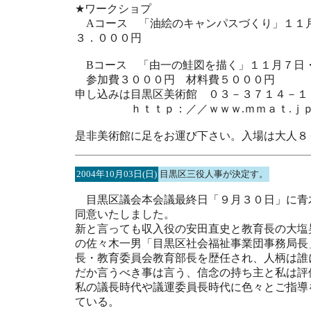
★ワークショプ
Aコース 「油絵のキャンパスづくり
３．０００円
Bコース 「由一の鮭図を描く」１１月７日
参加費３０００円 材料費５０００円
申し込みは目黒区美術館 ０３－３７１４－１
ｈｔｔｐ：／／ｗｗｗ.ｍｍａｔ.ｊ
是非美術館に足をお運び下さい。入場は大人
2004年10月03日(日)
目黒区三役人事が決定す。
目黒区議会本会議最終日「９月３０日」に青
同意いたしました。
新と言っても収入役の安田直史と教育長の大塩
の佐々木一男「目黒区社会福祉事業団事務局長
長・教育委員会教育部長を歴任され、人柄は誰
だか言うべき事は言う、信念の持ち主と私は評
私の議長時代や議運委員長時代に色々とご指導
ている。