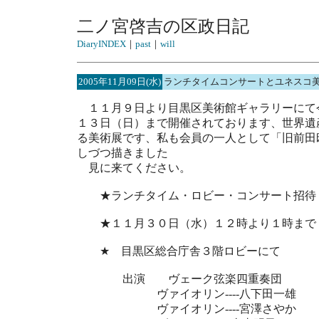
二ノ宮啓吉の区政日記
DiaryINDEX
｜
past
｜
will
2005年11月09日(水)
ランチタイムコンサートとユネスコ
１１月９日より目黒区美術館ギャラリーにて
１３日（日）まで開催されております、世界遺
る美術展です、私も会員の一人として「旧前田
しづつ描きました
見に来てください。
★ランチタイム・ロビー・コンサート招待
★１１月３０日（水）１２時より１時まで
★ 目黒区総合庁舎３階ロビーにて
出演 ヴェーク弦楽四重奏団
ヴァイオリン----八下田一雄
ヴァイオリン----宮澤さやか