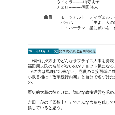
ヴィオラ--------山寺明子
チェロ----------岡田裕人
曲目 モーッアルト ディヴェルテイ
バッハ 「主よ、人の望み
Ｌ・ハーラン 星に願いを
2005年11月01日(火)
第３次小泉改造内閣発足
昨日は夕方までどんなサプライズ人事を発表
福田康夫氏の名前がないのがチョツト気になる
TVの力は馬鹿に出来ない、党員の直接選挙に
小泉首相は「改革続行内閣」と自分で名づけた
の。
歴史的大勝の後だけに、謙虚な政権運営を求め
吉田 茂の「回想十年」でこんな言葉を残して
指していると思う。