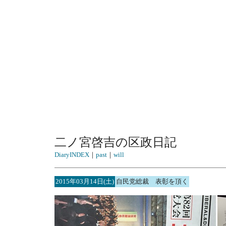
二ノ宮啓吉の区政日記
DiaryINDEX
｜
past
｜
will
2015年03月14日(土)
自民党総裁 表彰を頂く