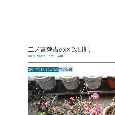
二ノ宮啓吉の区政日記
DiaryINDEX
｜
past
｜
will
2014年01月26日(日)
春の足跡