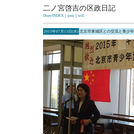
二ノ宮啓吉の区政日記
DiaryINDEX
｜
past
｜
will
2015年07月15日(水)
北京市東城区との交流と青少年