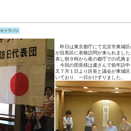
キャラバン
昨日は東京都庁にて北京市東城区
が目黒区に表敬訪問が来られました
表し朝９時から夜の都庁での式典ま
今回の団長様は盧さんで前年訪中
又７月１日より区長と議会が東城区
いており、一日かけずりました。