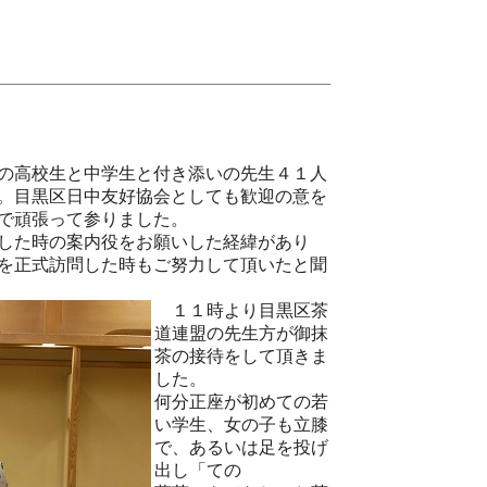
の高校生と中学生と付き添いの先生４１人
。目黒区日中友好協会としても歓迎の意を
で頑張って参りました。
した時の案内役をお願いした経緯があり
を正式訪問した時もご努力して頂いたと聞
１１時より目黒区茶
道連盟の先生方が御抹
茶の接待をして頂きま
した。
何分正座が初めての若
い学生、女の子も立膝
で、あるいは足を投げ
出し「ての