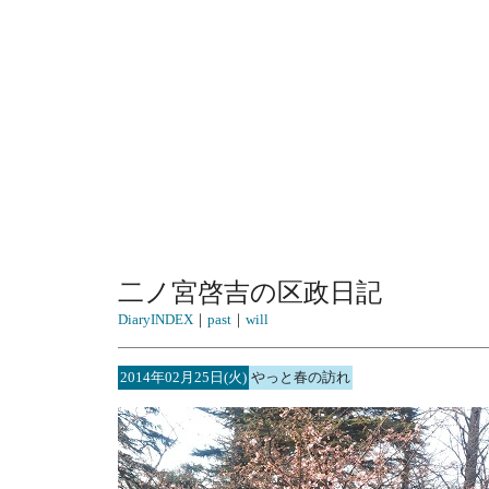
二ノ宮啓吉の区政日記
DiaryINDEX
｜
past
｜
will
2014年02月25日(火)
やっと春の訪れ