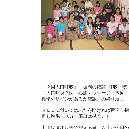
「２回人口呼吸」「循環の確認=呼吸・咳
「人口呼吸２回・心臓マッサージ１５回」
循環のサインがあるか確認。の繰り返し。
ＡＥＤに付いてはふたを開ければ音声で指
但し胸毛・水分・傷口は拭くこと・
出血はタオル等で抑える事、以上が今日の