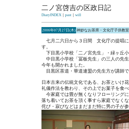
二ノ宮啓吉の区政日記
DiaryINDEX
｜
past
｜
will
2006年07月27日(木)
神妙なお茶席・文化庁子供教室
七月二六日から３日間 文化庁の提唱に
す。
下目黒小学校「二ノ宮先生」・緑ヶ丘小
中目黒小学校「冨板先生」の三人の先生
今年も開かれました。
目黒区茶道・華道連盟の先生方が講師で
日本古来の伝統文化である、お茶といけ花
礼儀作法を教わり、その上でお菓子を食べ
今家庭では畳が無くなりフローリングに
落ち着いてお茶を頂く事すら家庭でなくな
侘び・寂びなどはまだまだ特に男の子が参