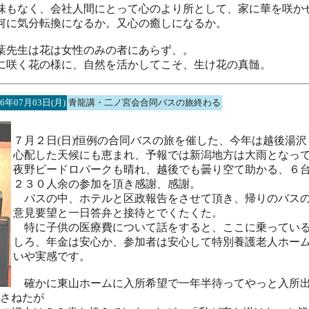
味もなく、会社人間にとって心のより所として、家に華を咲か
何に気分転換になるか。又心の癒しになるか。
葉先生は花は女性のみの者にあらず、。
に咲く花の様に、自然を活かしてこそ、生け花の真髄。
06年07月03日(月)
青龍講・二ノ宮会合同バスの旅終わる
７月２日(日)恒例の合同バスの旅を催した、今年は越後湯
心配した天候にも恵まれ、予報では新潟地方は大雨となっ
夜野ビードロパークも晴れ、越後でも曇り空て助かる、６
２３０人余の参加を頂き感謝、感謝。
バスの中、ホテルと区政報告をさせて頂き、帰りのバスの
意見要望と一日答弁と接待とでくたくた。
特に子供の医療費について話をすると、ここに乗っている
しろ、年金は安心か、参加者は安心して特別養護老人ホー
いや実感です。
確かに東山ホームに入所希望で一年半待ってやっと入所出
さねたが