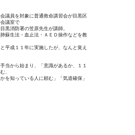
議会議員を対象に普通救命講習会が目黒区
ー会議室で
、目黒消防署の笠原先生が講師。
心肺蘇生法・血止法・ＡＥＤ操作などを教
。
年と平成１１年に実施したが、なんと覚え
。
急手当から始まり、「意識があるか、１１
頼む、
りかを知っている人に頼む」「気道確保」
。