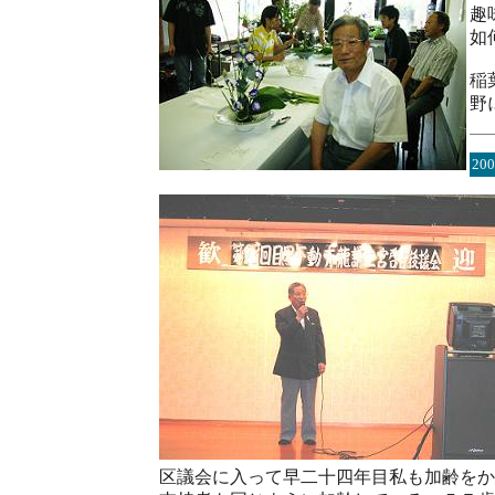
趣
如
稲
野
20
区議会に入って早二十四年目私も加齢をか