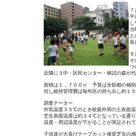
７
平
し
当
と
長
９
そ
つ
近隣に３中・区民センター・林試の森が代
面積は１．７００㎡ 予算は全額都の補助
但し維持管理費は毎年区の持ち出し約１５
調査テーター
外気温度３５℃のとき校庭外周の土表面温
芝生表面温度は約３４℃となっている通り
温度・周辺温度が下がることが実証されて
子供達が大喜びテープカット後皆芝生の感