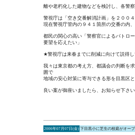
離や老朽化した建物などを検討し、各警察
警視庁は「空き交番解消計画」を２００４
現在警視庁管内の９４１箇所の交番の内、
都民の関心の高い「警察官によるパトロー
要望を応えたい」
★警視庁は来春までに削減に向けて説得し
我々は東京都の考え方、都議会の判断を求
囲で
地域の安心対策に寄与できる形を目黒区と
良い案が御座いましたら、お知らせ下さい
2006年07月07日(金)
下目黒小に芝生の校庭がオープ