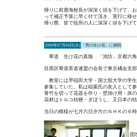
帰りに前鹿海校長が深深く頭を下げて、お
って補正予算に早く付て頂き、実行に移せ
帰り際、皆で役所の人に深深く頭を下げて
2006年07月04日(火)
「男の生け花」に挑戦
華道 生け花の真髄 「池坊」京都六角
目黒区華道茶道連盟の会長で東京橘会支部
教室には早稲田大学・国士舘大学の学生
参集していた。私は稲葉氏の友人として参
青竹を切って花器を作り・壁掛け用・床の
花材はトルコ桔梗・ぎぼうし、又日本の桔
当日の模様が七月六日夕方のＮＨＫの６時
団