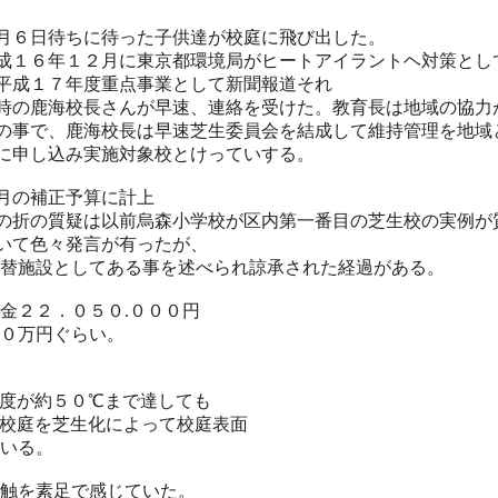
月６日待ちに待った子供達が校庭に飛び出した。
成１６年１２月に東京都環境局がヒートアイラントヘ対策とし
平成１７年度重点事業として新聞報道それ
時の鹿海校長さんが早速、連絡を受けた。教育長は地域の協力
の事で、鹿海校長は早速芝生委員会を結成して維持管理を地域
に申し込み実施対象校とけっていする。
月の補正予算に計上
の折の質疑は以前烏森小学校が区内第一番目の芝生校の実例が
いて色々発言が有ったが、
替施設としてある事を述べられ諒承された経過がある。
金２２．０５０.０００円
０万円ぐらい。
度が約５０℃まで達しても
校庭を芝生化によって校庭表面
いる。
触を素足で感じていた。