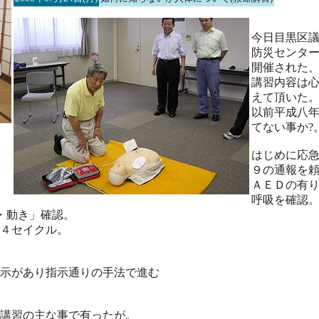
今日目黒区
防災センタ
開催された
講習内容は
えて頂いた
以前平成八
てない事か?
はじめに応
９の通報を
ＡＥＤの有
呼吸を確認
・動き」確認。
４セイクル。
示があり指示通りの手法で進む
講習の主な事で有ったが。