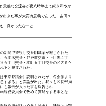
有意義な交流会が夜八時半まで続き和やか
が出来た事が大変有意義であった、吉田１
え、良かったなーと
の新聞で警視庁交番削減案が報じられた。
、五本木交番・谷戸前交番・上目黒４丁目
谷五丁目交番・本町五丁目交番の区内５ケ
れると報道された。
は東京都議会に説明されたが、各会派より
急すぎる」と異論が出た。我々も区長部局
にも報告が入った事を報告され
画総務委員会で改めて質疑をする事とな
業務負担が軽い交番を抽出し、隣接との距