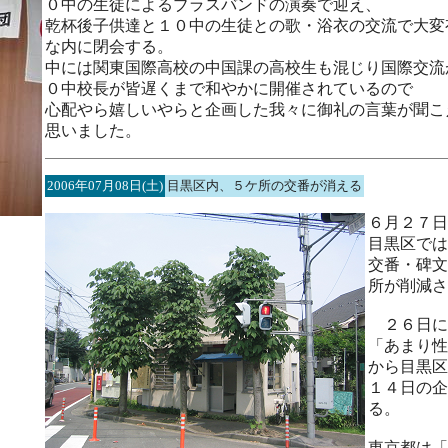
０中の生徒によるブラスバンドの演奏で迎え、
乾杯後子供達と１０中の生徒との歌・浴衣の交流で大変
な内に閉会する。
中には関東国際高校の中国課の高校生も混じり国際交流
０中校長が皆遅くまで和やかに開催されているので
心配やら嬉しいやらと企画した我々に御礼の言葉が聞こ
思いました。
2006年07月08日(土)
目黒区内、５ケ所の交番が消える
６月２７日
目黒区では
交番・碑文
所が削減さ
２６日に
「あまり性
から目黒区
１４日の企
る。
東京都は「