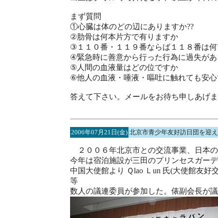
まず質問
①心臓は体のどの辺にありますか??
②肋骨は何本片方で有りますか
③１１０番・１１９番ならば１１８番は何
④緊急時に善意から行った行為に過失があ
⑤人間の血液量はどの位ですか
⑥他人の血液・唾液・嘔吐に触れても安心
答えて下さい。メールをお待ち申しあげま
2006年07月21日(金)
北京市青少年友好訪日団を迎え
２００６年北京市との交流事業、日本のN
今年は宿泊施設が三田のプリンセスガーデ
中国大使館より Ｑlao Ｌun 氏(大
等
数人の議連委員が参加した。俵副会長が議