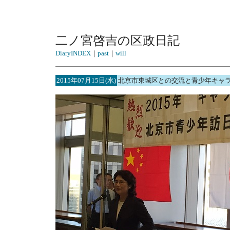
二ノ宮啓吉の区政日記
DiaryINDEX
｜
past
｜
will
2015年07月15日(水)
北京市東城区との交流と青少年キャ