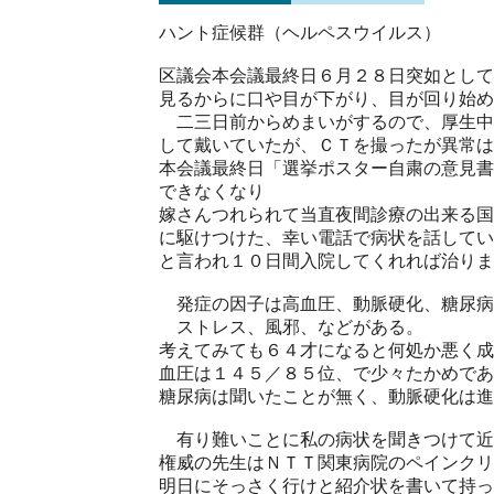
ハント症候群（ヘルペスウイルス）
区議会本会議最終日６月２８日突如として
見るからに口や目が下がり、目が回り始め
二三日前からめまいがするので、厚生中
して戴いていたが、ＣＴを撮ったが異常は
本会議最終日「選挙ポスター自粛の
できなくなり
嫁さんつれられて当直夜間診療の出来る国
に駆けつけた、幸い電話で病状を話してい
と言われ１０日間入院してくれれば治りま
発症の因子は高血圧、動脈硬化、糖尿
ストレス、風邪、などがある。
考えてみても６４才になると何処か悪く成
血圧は１４５／８５位、で少々たかめであ
糖尿病は聞いたことが無く、動脈硬化は進
有り難いことに私の病状を聞きつけて近
権威の先生はＮＴＴ関東病院のペインクリ
明日にそっさく行けと紹介状を書いて持っ