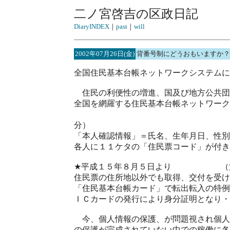
二ノ宮啓吉の区政日記
DiaryINDEX
｜
past
｜
will
2002年07月26日(金)
背番号制にどうおもいますか？
全国住民基本台帳ネットワークシステムに
住民の利便性の増進、国及び地方公共団
全国を網羅する住民基本台帳ネットワーク
★平成１４年
分）
「本人確認情報」＝氏名、生年月日、性別
各人に１１ケタの「住民票コード」が付き
★平成１５年８月５日より （第
住民票の住所地以外でも取得、交付を受け
「住民基本台帳カード」で転出転入の特例
ＩＣカードの発行により身分証明となり・
今、個人情報の保護、が問題視され個人
の保護が完成されていない中での稼働に各