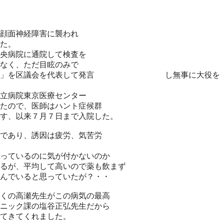
顔面神経障害に襲われ
た。
央病院に通院して検査を
なく、ただ目眩のみで
意見書」を区議会を代表して発言 し無事に大役を果た
立病院東京医療センター
たので、医師はハント症候群
す、以来７月７日まで入院した。
病であり、誘因は疲労、気苦労
っているのに気が付かないのか
るが、平均して高いので薬も飲まず
んでいると思っていたが？・・
くの高瀬先生がこの病気の最高
ニック課の塩谷正弘先生だから
てきてくれました。