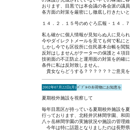
おります、目黒では本会議の各会派の議員
各方面の対策を厳密にし徹底し行きたいと
１４．２．１５号のめぐろ広報・１４．７
私も確かに個人情報が見知らぬ人に見られ
今やダイレクトメールを見ても何で私にと
しかし今でも区役所に住民基本台帳を閲覧
反対はしませんがテーターの保護と４項目
技術面の不正防止と運用面の対策を的確に
条件に私は反対致しません。
貴女ならどうする？？？？？？ご意見を
2002年07月22日(月)
ﾊﾞﾌﾞﾙのお荷物にお知恵を
夏期校外施設を視察して
毎年目黒区が持っている夏期校外施設を夏
行っております、北軽井沢林間学園、和田
八ヶ岳林間学園の実施状況や施設の管理維
今年は特に話題となりましたのは長野県