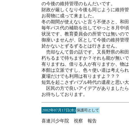
の今後の維持管理のもんだいです。
財政が厳しくなり今後も同じように維持管
お荷物に成って来ました。
冬の期間が使えないと言う不便さと、和田
毎年バス代の補助を出してやっと８月中頃
状況です、教育委員会の所管では無いので
御座いませんが、区として今後の維持管理
於かないとずるずるとは行きません、
売却なんて昔の話です、又長野県の和田
朽ちるまで待ちますか？それも能が無いで
有りますね、借りる人が有りますか、物は
本館は立派ですし、色々使い道は考えられ
夏場だけでも利用は有りますよ？？？
短気を起こさずバブル時代の遺産と思い大
区民の方で良いアイデアがありましたら
お待ちしております。
2002年07月17日(水)
保護司として
喜連川少年院 視察 報告