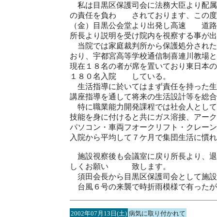
私は目黒区保護司会に法務大臣より配属
の責任を負わ されております、この度
（金）目黒公会堂より出発し高速 道路
所長より説明を受け院内を視察する事が出
当院では家庭裁判所から保護処分された
おり、宇都宮高等学校通信制喜連川教場と
現在１８名の者が席を置いており東日本
１８０名入院 している。
生活指導に於いてはまず責任を持った生
講座指導を通して将来の生活設計等を総
特に職業能力開発課程では社会人として
技能を身に付けると共にガス溶接、アーク
パソコン・車両フオークリフト・クレーン
入院から平均して７ケ月で集団生活に慣
施設視察後も会議室に戻り所長より、
しくお願い 致します。
須田会長から目黒区保護司会として施
台風６号の来襲で時折雨模様で有ったが
2002年07月13日(土)
病気に取り付かれて