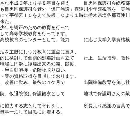
され平成６年より早８年目を迎え 目黒区保護司会総務部
も目黒区保護司会管外「矯正施設」喜連川少年院視察を 実施
にて宇都宮ＩＣをえて矢板ＩＣより１時に栃木県塩谷郡喜連川
来た。
少年を矯正のための教育を行って
して高等学校教育を行ってます。
の高校教育のセンターとして、能力 に応じ大学入学資格検
活を主眼にしつけ教育に重点に置き、
合的に検討して個別的処遇計画を立て た上、生活指導、教科
職場に円滑に復帰出来る知識、態度、
・半自動溶接・危険物取り扱い、
・等の資格取得を目指しております。
れ、改善に励み、最後の４ケ月で 出院準備教育を施し社
退院、仮退院後は保護観察として 地域で保護司さんの献身
設に協力する志として寄付をし、 所長より感謝の言葉で
無事一泊して目黒に到着する。