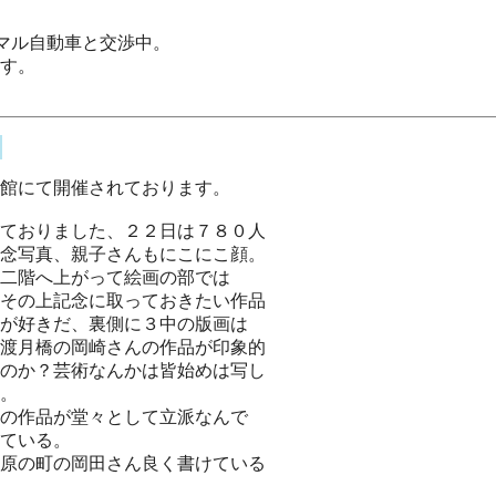
ノマル自動車と交渉中。
す。
館にて開催されております。
ておりました、２２日は７８０人
念写真、親子さんもにこにこ顔。
二階へ上がって絵画の部では
その上記念に取っておきたい作品
が好きだ、裏側に３中の版画は
渡月橋の岡崎さんの作品が印象的
のか？芸術なんかは皆始めは写し
。
の作品が堂々として立派なんで
ている。
原の町の岡田さん良く書けている