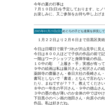
今年の夏の行事は
７月１０日(日)を予定しております、ヒ
お楽しみに、又ご参加をお待ち申し上げま
2005年01月23日(日)
めぐろの子ども達展を拝見して
１月２２日より２月６日まで目黒区美術
今日は日曜日で親子づれが沢山見学に見え
今日は８００人ほどで子供の作品の前で記
一階はワークショツプと身障学級の作品。
１０中の彫 「上履き・手」実感が有って
９中の絵画は私は藤川さんと松沢さんの絵
薬師寺の齋藤さん・春日大社の長崎さん・
書写としないで「書道」となんで言わない
たり、まねですが？？？。教えてください
８中の一年生の平川さん・９中の徳山さん
３中の墨の色が薄いのか全体の中でぼやけ
下目黒小のペン画の池田さん・向原小の向
作品。私は好きだね。