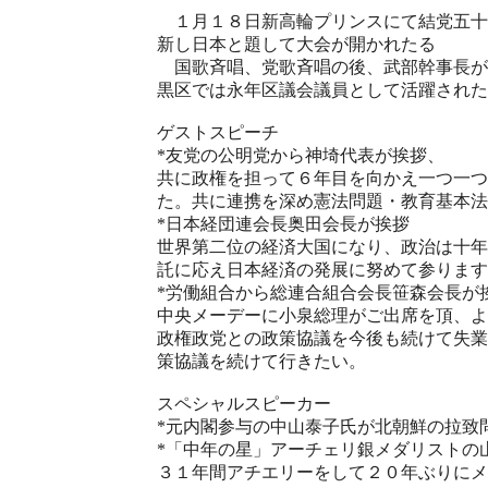
１月１８日新高輪プリンスにて結党五十
新し日本と題して大会が開かれたる
国歌斉唱、党歌斉唱の後、武部幹事長が
黒区では永年区議会議員として活躍された
ゲストスピーチ
*友党の公明党から神埼代表が挨拶、
共に政権を担って６年目を向かえ一つ一つ
た。共に連携を深め憲法問題・教育基本法
*日本経団連会長奥田会長が挨拶
世界第二位の経済大国になり、政治は十年
託に応え日本経済の発展に努めて参ります
*労働組合から総連合組合会長笹森会長が
中央メーデーに小泉総理がご出席を頂、よ
政権政党との政策協議を今後も続けて失業
策協議を続けて行きたい。
スペシャルスピーカー
*元内閣参与の中山泰子氏が北朝鮮の拉致
*「中年の星」アーチェリ銀メダリストの
３１年間アチエリーをして２０年ぶりにメ