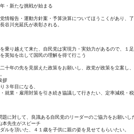
年・新たな挑戦が始まる
党情報告・運動方針案・予算決算についてほうこくがあり、了
長谷川光延氏が表彰される。
を乗り越えて来た、自民党は実現力・実効力があるので、１足
を英知を出して国民の理解を得て行こう
二十年の先を見据えた政策をお願いし、政党が政策を立案し、
。
挨拶
り３年目になる、
・就業・雇用対策を引き続き協議して行きたい、定率減税・税
問題に対して、良識ある自民党のリーダーのご協力をお願いし
山本先生がスピーチ
ダルを頂いた、４１歳を子供に親の姿を見せてもらいたい。