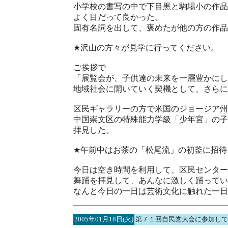
小学校の書写の中で下目黒と駒場小の作品
よく目だって良かった。
固有名詞を出して、褒めたが他の方の作品
★沢山の方々が見学に行ってください。
ご挨拶で
「展覧会が、子供達の未来を一層豊かにし
地域社会に開いていく契機として、さらに
区民ギャラリーの方で米国のジョージア州
中国崇文区の特殊能力学級「少年宮」の子
拝見した。
★午前中はお茶の「松尾流」の初釜に招待
今日は空き時間を利用して、区民センター
舞踊を拝見して、あんなに激しく踊ってい
なんと今日の一日は芸術文化に触れた一日
2005年01月18日(火)
第７１回自民党大会に参加して