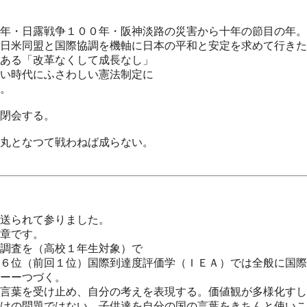
年・日露戦争１００年・阪神淡路の災害から十年の節目の年。
日米同盟と国際協調を機軸に日本の平和と安定を求めて行きた
ある「改革なくして成長なし」
い時代にふさわしい憲法制定に
。
閉会する。
丸となつて戦わねば成らない。
送られて参りました。
章です。
調査を（高校１年生対象）で
６位（前回１位）国際到達度評価学（ＩＥＡ）では全般に国際
ーーつづく。
言葉を受け止め、自分の考えを表現する。価値観が多様化すし
けの問題ではない。子供達を自分の国の言葉をきちんと使いこ