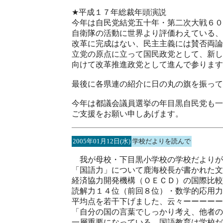
★平成１７年総裁年頭演説
今年は自民党結党五十年・第二次大戦６０
自衛隊の活動に世界より評価わえている、
改革に完成はない、民主主義には賛否両論
立党の原点に立って国民政党として、新し
向けて改革推進政党として進んで参ります
最後に各県連の紹介に日の丸の旗を振って
今年は都議会議員選挙の年目黒自民党も一
ご支援をお願い申しあげます。
2005年01月12日(水)
学校だよりを読んで
我が母校・下目黒小学校の学校だよりが
「国語力」について鹿海校長が書かれた文
経済協力開発機構（ＯＥＣＤ）の国際比較
読解力１４位（前回８位）・数学的応用力
平均点を若干下げました、云々ーーーーー
「自分の国の言葉でしっかり考え、他者の
一層重要になっている。国語教育は学校だ