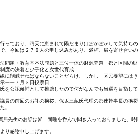
行っており、晴天に恵まれて陽だまりはぽかぽかして気持ちの
で、今回は２７８人の申し込みがあり、満杯、肩を寄せ合いの
法問題・教育基本法問題と三位一体の財源問題・都と区間の財
制度の決着と少子化と次世代育成
線に削減せねばならないことだらけ、しかし 区民要望にはき
示ーー７月３日投票日
氏を公認候補として推薦したので何がなんでも当選を目指して
議員の前回のお礼の挨拶、保坂三蔵氏代理の都連幹事長の挨拶
た。
廣居先生のお話は皆 固唾を呑んで聞き入っておりました、時
より感謝申し上げます。