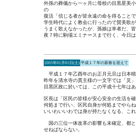
外孫の葬儀から一ヶ月に母校の目黒星美小
の
復活「信じる者が皆永遠の命を得ること
学生時代によく教会に行ったので賛美歌が
うまく歌えなかったが、孫娘は幸者だ、皆
夜７時に駒場エミナースまで行く、今日は
2005年01月01日(土)
平成１７年の新春を迎えて
平成１７年乙酉年のお正月元旦は日本晴
昨年を清水寺の貫主様の一文字では「災」
目黒区政に於いては、この平成十七年はあ
区長は「区民の皆様が安心安全の生活を確
何処まで行い、区民自身が何処までやらね
いいわいいわでは身が持たなくなる、これ
国の三位一体改革の影響も未確定、都と
せねばならない。