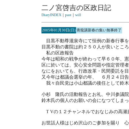
二ノ宮啓吉の区政日記
DiaryINDEX
｜
past
｜
will
2005年01月30日(日)
青龍講新春の集い無事終了
目黒不動尊瀧泉寺にて恒例の新春行事を
目黒不動の書院は約２５０人が良いところ
私の区政報告
今年は昭和の戦争が終わって早６０年、憲
区に於いては、安心安全問題や指定管理者
なにをおいても、行政改革・民間委託を目
又今年は都議会選挙の年、 ６月２４日告
我々自民党は小山都議の後任として鈴木
小杉 隆氏の活動報告とお礼、中川参議院
鈴木氏の個人のお願いの会になつてしまっ
T Vの１２チャンネルでおなじみの高瀬
お世話人様はじめ沢山のご参加を賜り 心