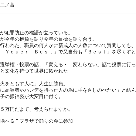
ノ宮
が犯罪防止の標語が立っている。
が今年の抱負を語り今年の目標を語り合う。
行われた、職員の何人かに新成人の人数について質問しても、
 Ｙｏｕｅｒ Ｂｅｓｔ」で又自分も「Ｂｅｓｔ」を尽くすと
選挙権・投票の話、「変える・ 変わらない」話で投票に行っ
と文化を持つて世界に拓かれた
火をともす人に」人生は勝負。
に高齢者ゃハンデを持った人の為に手をさしのべたい」と結ん
子の振袖姿が大変目に付く。
５万円だよて、考えられますか。
場へＧＴプラザで踊りの会に参加