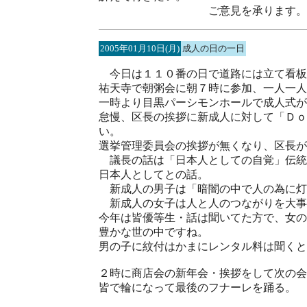
ご意見を承ります。二
2005年01月10日(月)
成人の日の一日
今日は１１０番の日で道路には立て看板
祐天寺で朝粥会に朝７時に参加、一人一人
一時より目黒パーシモンホールで成人式が
怠慢、区長の挨拶に新成人に対して「Ｄｏ
い。
選挙管理委員会の挨拶が無くなり、区長が
議長の話は「日本人としての自覚」伝統
日本人としてとの話。
新成人の男子は「暗闇の中で人の為に灯
新成人の女子は人と人のつながりを大事
今年は皆優等生・話は聞いてた方で、女の
豊かな世の中ですね。
男の子に紋付はかまにレンタル料は聞くと
２時に商店会の新年会・挨拶をして次の会
皆で輪になって最後のフナーレを踊る。