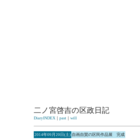
二ノ宮啓吉の区政日記
DiaryINDEX
｜
past
｜
will
2014年09月20日(土)
自画自賛の区民作品展 完成