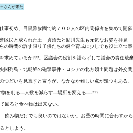
王さんが来た
仕事初め、目黒雅叙園で約７００人の区内関係者を集めて開催
誉区民と成られた王 貞治氏と鮎川先生も元気なお姿を拝見
らの時間の許す限り子供たちの健全育成に少しでも役に立つ事
を求めているか???。区議会の役割を語らずして議会の責任放
尖閣列島・北朝鮮の砲撃事件・ロシアの北方領土問題は外交問
のつどいを見直すと言うが、なかなか難しい点が幾つもある。
物を削る---人数を減らす---場所を変える----???
て回ると食べ物は出来ない。
 飲み物だけでも良いのではないか。お昼の時間に合わすから
るとしよう。