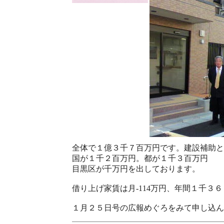
全体で１億３千７百万円です。建設補助と
国が１千２百万円。都が１千３百万円
目黒区が千万円を出しております。
借り上げ家賃は月-114万円、年間１千
１月２５日号の広報めぐろをみて申し込ん