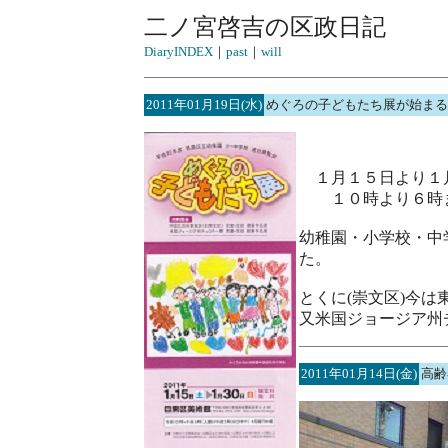
二ノ宮啓吉の区政日記
DiaryINDEX
｜
past
｜
will
2011年01月19日(水)
めぐろの子どもたち展が始まる
１月１５日より１月
１０時より６時ま
幼稚園・小学校・中
た。
とくに(崇文区)今
又米国ジョージア州
2011年01月14日(金)
高齢