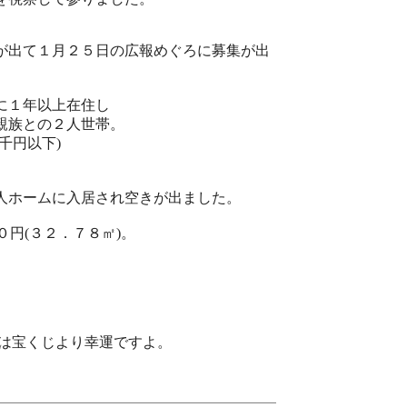
が出て１月２５日の広報めぐろに募集が出
に１年以上在住し
親族との２人世帯。
千円以下)
人ホームに入居され空きが出ました。
０円(３２．７８㎡)。
人は宝くじより幸運ですよ。