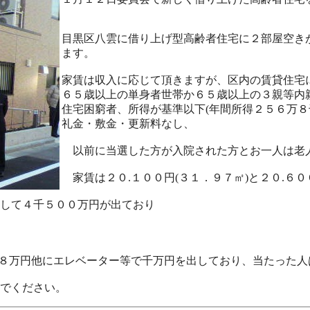
目黒区八雲に借り上げ型高齢者住宅に２部屋空き
ます。
家賃は収入に応じて頂きますが、区内の賃貸住宅
６５歳以上の単身者世帯か６５歳以上の３親等内
住宅困窮者、所得が基準以下(年間所得２５６万８
礼金・敷金・更新料なし、
以前に当選した方が入院された方とお一人は老
家賃は２０.１００円(３１．９７㎡)と２０.６０
して４千５００万円が出ており
３６８万円他にエレベーター等で千万円を出しており、当たった
でください。