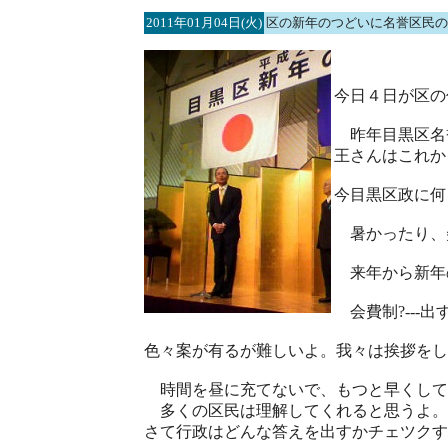
2011年01月04日(火)
区の新年のつどいに名誉区民の
今日４日が区の
昨年目黒区名
王さんはこれか
今目黒区政に何
暑かったり、
来年から新年
会費制?---出す
色々案が有るが難しいよ。我々は挨拶をし
時間を昼に充てないで、もつと早くして
多くの区民は理解してくれると思うよ。
さて行政はどんな答えを出すかチェツクす