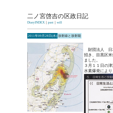
二ノ宮啓吉の区政日記
DiaryINDEX
｜
past
｜
will
2011年09月28日(水)
放射線と放射能
財団法人 日本
招き、目黒区米
ました。
３月１１日の津
水素爆発により