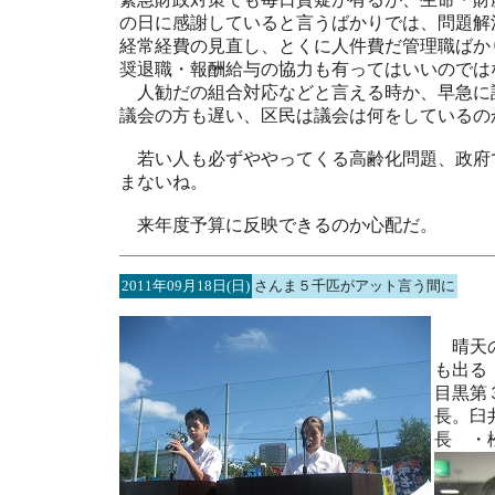
の日に感謝していると言うばかりでは、問題解
経常経費の見直し、とくに人件費だ管理職ばか
奨退職・報酬給与の協力も有ってはいいのでは
人勧だの組合対応などと言える時か、早急に
議会の方も遅い、区民は議会は何をしているの
若い人も必ずややってくる高齢化問題、政府
まないね。
来年度予算に反映できるのか心配だ。
2011年09月18日(日)
さんま５千匹がアット言う間に
晴天の
も出る
目黒第
長。臼
長 ・