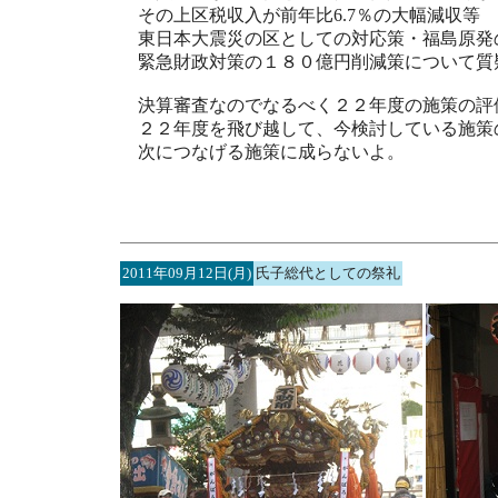
その上区税収入が前年比6.7％の大幅減収等
東日本大震災の区としての対応策・福島原発
緊急財政対策の１８０億円削減策について質
決算審査なのでなるべく２２年度の施策の評
２２年度を飛び越して、今検討している施策
次につなげる施策に成らないよ。
2011年09月12日(月)
氏子総代としての祭礼