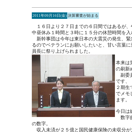
2011年09月16日(金)
決算審査が始まる
１６日より２７日までの６日間ではあるが、
中昼休み１時間と３時に１５分の休憩時間を入
新幹事団は今年は東日本の大震災の発生、緊
るのでベテランにお願いしたいと、甘い言葉に
員長に祭り上げられました。
本来は
の刷新
副委員
です、
２期生
でメモ
ます。
今日は
数字的
の数字。
収入未済が２５億と国民健康保険の未収分が