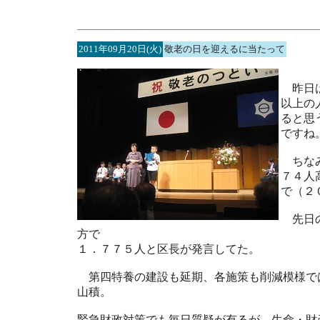
2011年09月20日(火)
敬老の日を迎えるに当たって
昨日は
以上の
ると思
ですね
ちなみ
７４人
で（２
先日の
方で
１．７７５人と区長が発言してた。
第四特養の建設も延期、各施策も削減模様で
山積。
緊急財政対策でも毎日質疑が有るが、生命・財