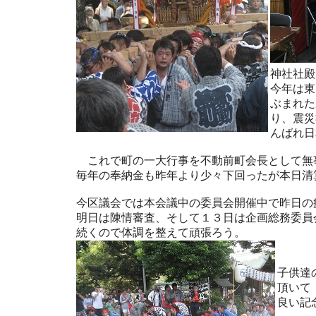
神社社殿
今年は東
ぶまれた
り、震災
んばれ日
これで町の一大行事を不動前町会長として無
毎年の奉納金も昨年より少々下回ったが本日清
今区議会では本会議中の委員会開催中で昨日の
明日は陳情審査、そして１３日は企画総務委員
続くので体調を整えて頑張ろう。
子供達
頂いて
良い記