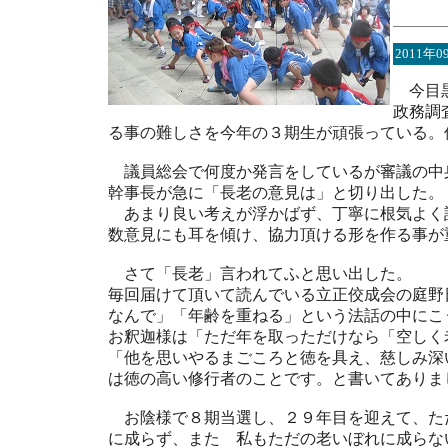
2011年0
今目黒
政務調
る事の難しさを今年の３期生が頑張っている。
議員総会で何度か発言をしているが審議の中
幹事長が急に「長老の意見は」と切り出した。
あまり良い考えが浮かばず、丁寧に根気よく
数意見にも耳を傾け、協力頂ける形を作る事が
さて「長老」言われてふと思い出した。
毎回届けて頂いて読んでいる立正佼成会の庭野
なんで」「年齢を重ねる」という法話の中にこ
お釈迦様は「ただ年を取っただけなら「空しく
「他を思いやるまごころと徳を具え、慈しみ深
は徳の高い修行者のことです。と書いてありま
お陰様で８期当選し、２９年目を迎えて、た
に成らず、また 私もただの老いぼれに成らな