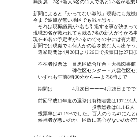
無所属 7名+新人5名の12人であと2-3名が名
新聞によると「かってない激戦」現職にも危機
今まで波風が無い地区でも戦々恐々、
それは現職議員が7名も引退する事が決まっ
現職29名が救われても残る7名の新人がうかる
現在46名の予定者がいるのでその中には有力
新聞では現職でも何人かの涙を飲む人も出そう
選挙期間は4月20日より26日で投票日は27日(
不在者投票は 目黒区総合庁舎・大橋図書館
碑住区センター・八雲住区セン
いずれも午前8時30分から----よる8時まで
期間は 4月20日ーーー4月26日までで
前回平成11年度の選挙は有権者数は197.191人
投票総数は81.142
投票率は41.15%でした。百人のうち41にん
候補者が悪いのか、区政に関心がないのか????