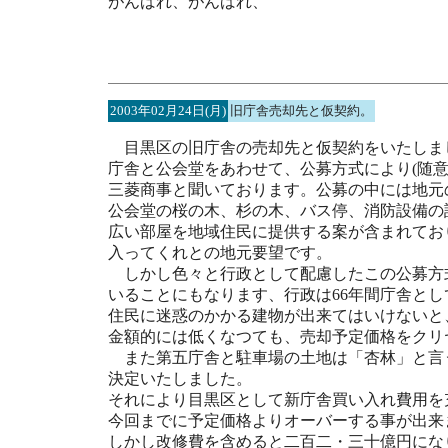
がんばれ、がんばれ、
2003年02月24日(月)
旧庁舎売却先と仮契約。
目黒区の旧庁舎の売却先と仮契約をいたしま
庁舎と公会堂をあわせて、公募方式により(随意
三菱商事と聞いております。公募の中には地元
公会堂の桜の木、杉の木、バス停、消防設備の
広い部屋を地域住民に提供する案が含まれてお
入ってくれとの地元要望です。
しかし色々と行政として配慮したこの公募方
いることにもなります、行政は66年間庁舎と
住民に迷惑のかかる建物が出来てはいけないと
金額的には低くなつても、売却予定価格をクリ
また第五庁舎と駐車場の土地は「杏林」と言
決定いたしました。
それにより目黒区として新庁舎買い入れ費用を
今回までに予定価格よりオーバーする事が出来
しかし改修費を含めると二百二・三十億円にな