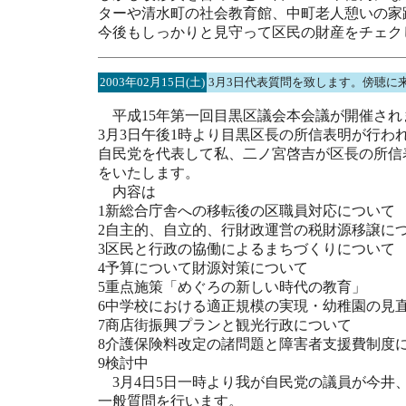
ターや清水町の社会教育館、中町老人憩いの家
今後もしっかりと見守って区民の財産をチェク
2003年02月15日(土)
3月3日代表質問を致します。傍聴に
平成15年第一回目黒区議会本会議が開催され
3月3日午後1時より目黒区長の所信表明が行わ
自民党を代表して私、二ノ宮啓吉が区長の所信
をいたします。
内容は
1新総合庁舎への移転後の区職員対応について
2自主的、自立的、行財政運営の税財源移譲に
3区民と行政の協働によるまちづくりについて
4予算について財源対策について
5重点施策「めぐろの新しい時代の教育」
6中学校における適正規模の実現・幼稚園の見
7商店街振興プランと観光行政について
8介護保険料改定の諸問題と障害者支援費制度
9検討中
3月4日5日一時より我が自民党の議員が今井
一般質問を行います。