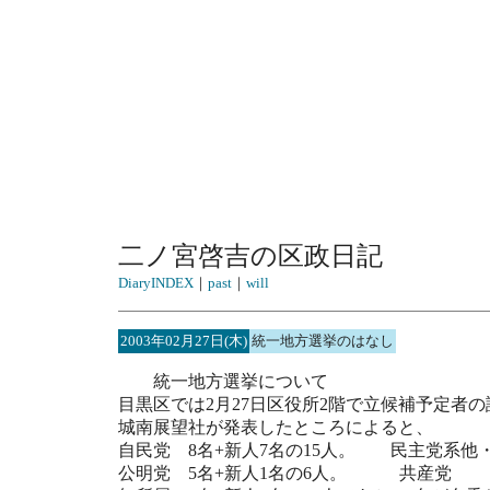
二ノ宮啓吉の区政日記
DiaryINDEX
｜
past
｜
will
2003年02月27日(木)
統一地方選挙のはなし
統一地方選挙について
目黒区では2月27日区役所2階で立候補予定者
城南展望社が発表したところによると、
自民党 8名+新人7名の15人。 民主党系他・
公明党 5名+新人1名の6人。 共産党 