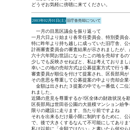
どうぞお気軽に傍聴に来てください。
2003年02月01日(土)
旧庁舎売却について
一月の目黒区議会を振り返って
一月六日より始まり各常任委員会、特別委員会
特に昨年より持ち越しに成っていた旧庁舎、公
計画審査委員会の審査結果が示されましたが、
六十六年間お世話になったこの地を売却するの
少しでも反映させねばと、私は考えておりまし
幸いこの地の売却方式は公募提案方式で行う事
審査委員が順位を付けて提案され、区長部局が
その意思を尊重して公募提案の中より売却企業
金額は出された３提案の中でも一番低く二位
れました。
近隣の意見を尊重するか?区全体の財政状況を
区長部局は世田谷公園の大規模マンション紛争
限りの建設に走ります、当たり前ですよね
それを出来るだけ最小限に制約するために、公
で、後で大きくするなんて不可能にしてありま
私は以前に「金額ではない」と書いたら何やら