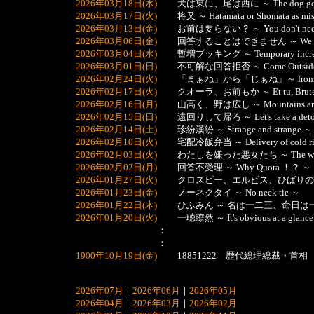
2026年03月18日(水)
犬は東に、尾は西に ～ The dog goes east,
2026年03月17日(火)
将又 ～ Hatamata or Shomata as mistra
2026年03月13日(金)
お前は要らない？ ～ You don't need
2026年03月06日(金)
回答することはできません ～ We can't
2026年03月04日(水)
暫増ブッキング ～ Temporary increase
2026年03月01日(日)
不可解な回答拒否 ～ Come Outside 
2026年02月24日(火)
「まぁね」から「じぁね」～ from "Maa n
2026年02月17日(火)
クオーラ、お前もか ～ Et tu, Brute ? E
2026年02月16日(月)
山高く、野は広し ～ Mountains are high 
2026年02月15日(日)
遠回りして帰ろ ～ Let's take a detou
2026年02月14日(土)
珍紛漢紛 ～ Strange and strange ～
2026年02月10日(火)
宅配冷飯弁当 ～ Delivery of cold ric
2026年02月03日(火)
わたしを嫌った悪女たち ～ The wicked 
2026年02月02日(月)
回答不受理 ～ Why Quora ！？ ～
2026年01月27日(火)
クロスビー、エルビス、ひばりの歌系図 ～ El
2026年01月23日(金)
ノーネクタイ ～ No neck tie ～
2026年01月22日(木)
ひふみん ～ 名は一二三、命日は一
2026年01月20日(火)
一聴瞭然 ～ It's obvious at a glanc
：
：
1900年10月19日(金)
18851222 歴代総理総裁・首相 19
2026年07月
｜
2026年06月
｜
2026年05月
2026年04月
｜
2026年03月
｜
2026年02月