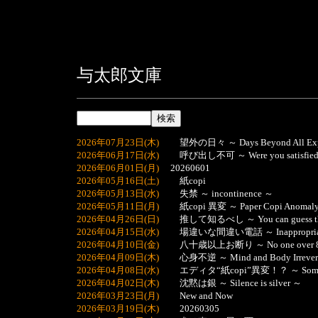
与太郎文庫
2026年07月23日(木)
望外の日々 ～ Days Beyond All Expe
2026年06月17日(水)
呼び出し不可 ～ Were you satisfied with
2026年06月01日(月)
20260601
2026年05月16日(土)
紙copi
2026年05月13日(水)
失禁 ～ incontinence ～
2026年05月11日(月)
紙copi 異変 ～ Paper Copi Anomal
2026年04月26日(日)
推して知るべし ～ You can guess the
2026年04月15日(水)
場違いな間違い電話 ～ Inappropriate 
2026年04月10日(金)
八十歳以上お断り ～ No one over 80 ye
2026年04月09日(木)
心身不逆 ～ Mind and Body Irrevers
2026年04月08日(水)
エディタ“紙copi”異変！？ ～ Something 
2026年04月02日(木)
沈黙は銀 ～ Silence is silver ～
2026年03月23日(月)
New and Now
2026年03月19日(木)
20260305