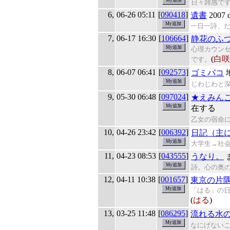
日々雑感で
6,
06-26 05:11
[
090418
]
遺書
2007 d
一日一詩、
7,
06-17 16:30
[
106664
]
静花のふ
心理カウン
(
白咲
です。
8,
06-07 06:41
[
092573
]
ゴミバコ
じわじわと
9,
05-30 06:48
[
097024
]
★えみん
在する
乙女の宿命
10,
04-26 23:42
[
006392
]
日記（主
大学生→社
11,
04-23 08:53
[
043555
]
うなり。
詩。心の奥の
12,
04-11 10:38
[
001657
]
東京の片
「はる」の
(
はる
)
13,
03-25 11:48
[
086295
]
流れる水
なにげない