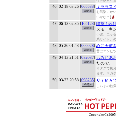
46,
02-18 03:26
[
005533
]
キララス
お気楽にか
(
き
いかな？
47,
06-13 02:35
[
105123
]
喫茶ぷれは
スモーキ
小説、エッ
系サイト、
48,
05-26 01:43
[
006028
]
心に天使
昔はエンピ
49,
04-13 21:51
[
082087
]
もみじあ
たので。
オタクで気
ます。ネガ
50,
03-23 20:58
[
098235
]
ＣＹＭＡ
しぃまの他
Copyright(C) 2005 E