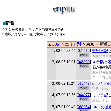
■
新着
※30分毎の更新。 ※リスト掲載希望者のみ
※地域指定なしの日記は掲載しておりません
▲TOP
->
エリア別
-> 東京 -> 新着T
1,
08-05 23:44
[
025512
]
菅野日記
極真会館東
2,
08-05 10:01
[
048089
]
★予防と
石炭酸噴
東京都渋谷区
ク。予防と
3,
08-02 11:27
[
012449
]
いつもの
発見・定義
4,
07-09 13:56
[
044077
]
ミウラ記
波乱万丈な
5,
07-01 00:40
[
089954
]
JIROの