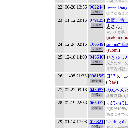
は違う感じ
22,
06-28 13:56
[
062244
]
SweetDiary
徒然なるま
23,
01-12 23:15
[
079125
]
森岡万貴
忠さん」
マルチ歌手・
(
maki mori
24,
12-24 02:15
[
106549
]
suomiの日
(
suomi
)
25,
12-18 14:09
[
046646
]
せきねし
東京のゲイ
＆稽古日記
26,
11-08 21:23
[
098156
]
日記
久し
(
文緒
)
27,
02-22 09:13
[
043683
]
のんべん
経理職員の
28,
02-19 22:53
[
065973
]
あほあほ
交際暦10年
画像つきで
29,
01-14 17:03
[
016321
]
bearhug dia
麻雀とか漫