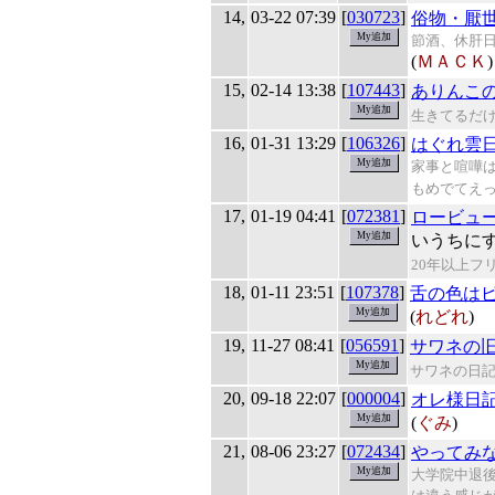
14,
03-22 07:39
[
030723
]
俗物・厭
節酒、休肝日
(
ＭＡＣＫ
)
15,
02-14 13:38
[
107443
]
ありんこ
生きてるだ
16,
01-31 13:29
[
106326
]
はぐれ雲
家事と喧嘩
もめでてえ
17,
01-19 04:41
[
072381
]
ロービュ
いうちに
20年以上フ
18,
01-11 23:51
[
107378
]
舌の色は
(
れどれ
)
19,
11-27 08:41
[
056591
]
サワネの
サワネの日
20,
09-18 22:07
[
000004
]
オレ様日
(
ぐみ
)
21,
08-06 23:27
[
072434
]
やってみ
大学院中退