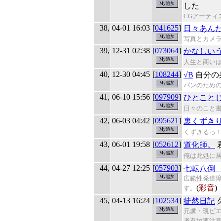
した
CGアーティス
38,
04-01 16:03
[
041625
]
日々あん
写真とカメラ
39,
12-31 02:38
[
073064
]
かなしい
人生と商い
40,
12-30 04:45
[
108244
]
√B
自分の
パンのため
41,
06-10 15:56
[
097909
]
ひとこと
日々のこと
42,
06-03 04:42
[
095621
]
裏くずき
くずきるっ
43,
06-01 19:58
[
052612
]
道化師。
俺は此処に
44,
04-27 12:25
[
057903
]
七転八倒
広範性発達
(
彩音
)
す。
45,
04-13 16:24
[
102534
]
徒然日記
元虜・現ピエ
考有故要注意