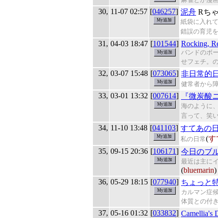
30,
11-07 02:57
[
046257
]
泥舟
Rち
紙袋に入れて
錯誤の育児
31,
04-03 18:47
[
101544
]
Rocking, R
バンドのボ
せフェチ。
32,
03-07 15:48
[
073065
]
非日常的
健常者から
33,
03-01 13:32
[
007614
]
『微炭酸
海のように
言って、笑
34,
11-10 13:48
[
041103
]
すてあの
(
す
私の日常
35,
09-15 20:36
[
106171
]
今日のブ
最近は主に
(
bluemarin
)
36,
05-29 18:15
[
077940
]
ちょっと
カルマン症
体質との付
37,
05-16 01:32
[
033832
]
Camellia