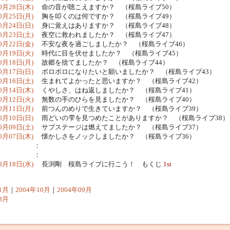
0月28日(木)
命の音が聴こえますか？ （桜島ライブ50）
0月25日(月)
胸を叩くのは何ですか？ （桜島ライブ49）
0月24日(日)
身に覚えはありますか？ （桜島ライブ48）
0月23日(土)
夜空に救われましたか？ （桜島ライブ47）
0月22日(金)
不安な夜を過ごしましたか？ （桜島ライブ46）
0月19日(火)
時代に目を伏せましたか？ （桜島ライブ45）
0月18日(月)
故郷を捨てましたか？ （桜島ライブ44）
0月17日(日)
ボロボロになりたいと願いましたか？ （桜島ライブ43）
0月16日(土)
生まれてよかったと思いますか？ （桜島ライブ42）
0月14日(木)
くやしさ、はね返しましたか？ （桜島ライブ41）
0月12日(火)
無数の手のひらを見ましたか？ （桜島ライブ40）
0月11日(月)
前つんのめりで生きていますか？ （桜島ライブ39）
0月10日(日)
雨どいの雫を見つめたことがありますか？ （桜島ライブ38）
0月09日(土)
サブステージは燃えてましたか？ （桜島ライブ37）
0月07日(木)
懐かしさをノックしましたか？ （桜島ライブ36）
：
：
8月18日(水)
長渕剛 桜島ライブに行こう！ もくじ
1st
1月
｜
2004年10月
｜
2004年09月
8月