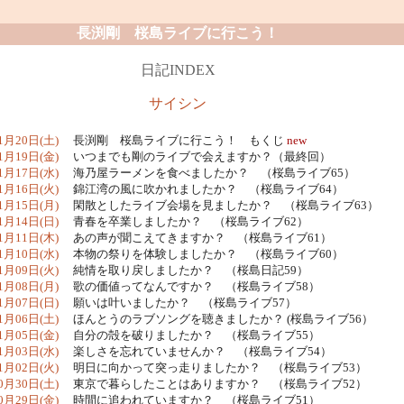
長渕剛 桜島ライブに行こう！
日記INDEX
サイシン
1月20日(土)
長渕剛 桜島ライブに行こう！ もくじ
new
1月19日(金)
いつまでも剛のライブで会えますか？（最終回）
1月17日(水)
海乃屋ラーメンを食べましたか？ （桜島ライブ65）
1月16日(火)
錦江湾の風に吹かれましたか？ （桜島ライブ64）
1月15日(月)
閑散としたライブ会場を見ましたか？ （桜島ライブ63）
1月14日(日)
青春を卒業しましたか？ （桜島ライブ62）
1月11日(木)
あの声が聞こえてきますか？ （桜島ライブ61）
1月10日(水)
本物の祭りを体験しましたか？ （桜島ライブ60）
1月09日(火)
純情を取り戻しましたか？ （桜島日記59）
1月08日(月)
歌の価値ってなんですか？ （桜島ライブ58）
1月07日(日)
願いは叶いましたか？ （桜島ライブ57）
1月06日(土)
ほんとうのラブソングを聴きましたか？ (桜島ライブ56）
1月05日(金)
自分の殻を破りましたか？ （桜島ライブ55）
1月03日(水)
楽しさを忘れていませんか？ （桜島ライブ54）
1月02日(火)
明日に向かって突っ走りましたか？ （桜島ライブ53）
0月30日(土)
東京で暮らしたことはありますか？ （桜島ライブ52）
0月29日(金)
時間に追われていますか？ （桜島ライブ51）