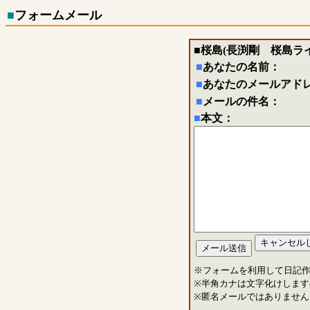
■
フォームメール
■
桜島(長渕剛 桜島ラ
■
あなたの名前：
■
あなたのメールアド
■
メールの件名：
■
本文：
※フォームを利用して日記
※半角カナは文字化けします
※匿名メールではありません