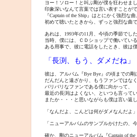
ヨー！ソロー！と叫ぶ剛が僕を狂わせま
印象深いなんて言葉では言い表すことが
『Captain of the Ship』はとにかく強烈な
初めて聴いたときから、ずっと強烈な曲
あれは、1993年の11月、今頃の季節でし
当時、僕には、ＣＤショップで働いてい
ある用事で、彼に電話をしたとき、彼は
「長渕、もう、ダメだね」
彼は、アルバム『Bye Bye』の頃まで
だんだんと遠ざかり、もうファンではな
バリバリなファンである僕に向かって、
最近の長渕はよくない、といつも言って
またか・・・と思いながらも僕は言い返
「なんだよ、こんどは何がダメなんだよ
「ニューアルバムのサンプルかけたの、
確か、剛のニューアルバム『Captain of the 