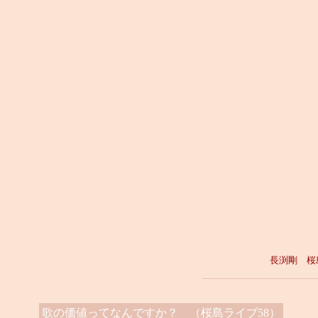
長渕剛 桜
歌の価値ってなんですか？ （桜島ライブ58）