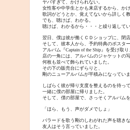
ヤバすぎて、かけられない。
女性客や中学生とかも来店するから、か
歌詞がどうとか、覚えてないから詳しく
でも、聴けば、わかる。
聴けば、わかるから・・・と繰り返して
翌日、僕は彼が働くＣＤショップに、閉
そして、彼本人から、予約特典のポスタ
アルバム『Captain of the Ship』を受け
店の一角には、アルバムのジャケットの
何枚も並べて飾られていました。
その下の販売台にずらりと、
剛のニューアルバムが平積みになってい
しばらく彼が帰り支度を整えるのを待っ
一緒に僕の部屋に帰りました。
そして、僕の部屋で、さっそくアルバム
「ほら、もう、声がダメでしょ」
バラードを歌う剛のしわがれた声を聴き
友人はそう言っていました。