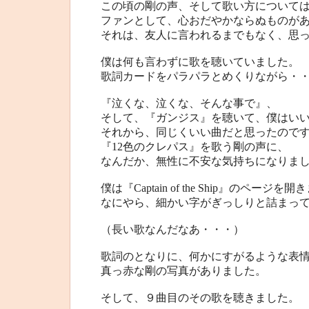
この頃の剛の声、そして歌い方について
ファンとして、心おだやかならぬものが
それは、友人に言われるまでもなく、思
僕は何も言わずに歌を聴いていました。
歌詞カードをパラパラとめくりながら・
『泣くな、泣くな、そんな事で』、
そして、『ガンジス』を聴いて、僕はい
それから、同じくいい曲だと思ったので
『12色のクレパス』を歌う剛の声に、
なんだか、無性に不安な気持ちになりま
僕は『Captain of the Ship』のページを
なにやら、細かい字がぎっしりと詰まっ
（長い歌なんだなあ・・・）
歌詞のとなりに、何かにすがるような表
真っ赤な剛の写真がありました。
そして、９曲目のその歌を聴きました。