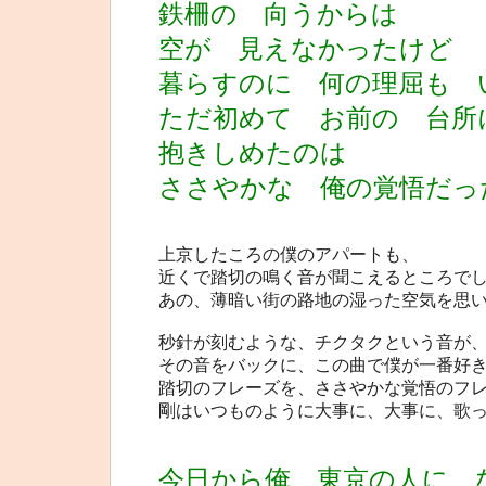
鉄柵の 向うからは
空が 見えなかったけど
暮らすのに 何の理屈も 
ただ初めて お前の 台所
抱きしめたのは
ささやかな 俺の覚悟だっ
上京したころの僕のアパートも、
近くで踏切の鳴く音が聞こえるところで
あの、薄暗い街の路地の湿った空気を思
秒針が刻むような、チクタクという音が
その音をバックに、この曲で僕が一番好
踏切のフレーズを、ささやかな覚悟のフ
剛はいつものように大事に、大事に、歌
今日から俺 東京の人に 