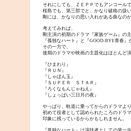
それにしても、ＺＥＰＰでもアンコール
桜島でも、第三部でと、かなり破格の扱
剛には、かなりの思い入れがある曲なの
考えてみれば、
剛主演の初期のドラマ『家族ゲーム』の
『孤独なハート』と『GOOD-BYE青春
その一方で、
後期のドラマや映画の主題化はほとんど
『ひまわり』
『ＲＵＮ』
『しゃぼん玉』
『ＳＵＰＥＲ ＳＴＡＲ』
『ろくなもんじゃねえ』
『しょっぱい三日月の夜』
やっぱり、軌道に乗ってからのドラマよ
初めて役者として認められたころのドラ
印象に残っているからかもしれません。
『孤独なハート』は演技者としての第一