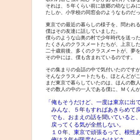
それは、５年くらい前に故郷の幼なじみ
たしか、小学校の同窓会のようなものだ
東京での最近の暮らしの様子を、問われ
僕はその友達に話していました。
僕らのような山奥の村で少年時代を送っ
たくさんのクラスメートたちが、上京し
二十歳前後、多くのクラスメートが、夢
その中には、僕も含まれているのです。
その集まりの会話の中で気付いたのです
そんなクラスメートたちも、ほとんどが
まだ東京で暮らしていたのは、ほんの数
その数人の中の一人である僕に、Ｍくん
「俺もそうだけど、一度は東京に出
みんな、５年もすればあきらめて戻
でも、おまえの話を聞いていると
戻ってくる気が全然しない。
１０年、東京で頑張るって、根性あ
俺は３年が限度だったけどさ。」