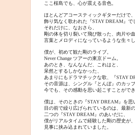
ここ桜島でも、心が震える音色。
ほとんどアコースティックギターだけで
飾り気なく歌われた『STAY DREAM』で
それだけに、なおさら、
剛の体を切り裂いて飛び散った、肉片や
言葉とメロディになっているような生々
僕が、初めて観た剛のライブ。
Never Change ツアーの東京ドーム。
あのとき、なんなんだ、これはと、
呆然とするしかなかった、
あまりにもドラマチックな歌、『STAY D
その音源は、シングル『とんぼ』のカッ
今でも、その感動を思い起こすことがで
僕は、そのときの『STAY DREAM』を
目の前で繰り広げられているのは、最新の『S
二つの『STAY DREAM』のあいだに、
僕がリアルタイムで経験した剛の歴史が
見事に挟み込まれていました。