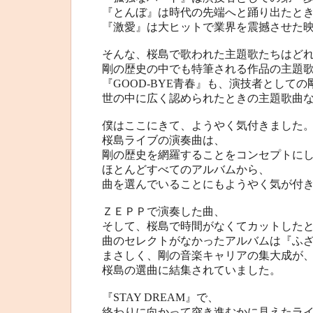
『とんぼ』は時代の先端へと踊り出たと
『激愛』は大ヒットで業界を震撼させた
そんな、桜島で歌われた主題歌たちはど
剛の歴史の中でも特筆される作品の主題
『GOOD-BYE青春』も、演技者として
世の中に広く認められたときの主題歌曲
僕はここにきて、ようやく気付きました
桜島ライブの演奏曲は、
剛の歴史を網羅することをコンセプトに
ほとんどすべてのアルバムから、
曲を選んでいることにもようやく気が付
ＺＥＰＰで演奏した曲、
そして、桜島で時間がなくてカットした
曲のセレクトがなかったアルバムは『ふ
まさしく、剛の音楽キャリアの集大成が
桜島の選曲に結集されていました。
『STAY DREAM』で、
終わりに向かって突き進むかに見えたラ