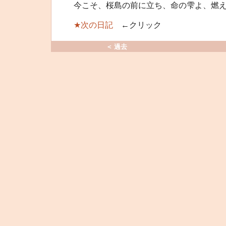
今こそ、桜島の前に立ち、命の雫よ、燃
★次の日記
←クリック
＜ 過去