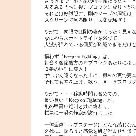
さっきまで、超ド級の特等席だったＡ－
みるみるうちに後方ブロックに成り下が
それとは好対照に、剛のジープの周辺は
スクリーンで見る限り、大変な騒ぎ！
やがて、肉眼では剛の姿がまったく見え
なにやらスポットライトを浴びて、
人波が揺れている個所が確認できるだけ
構わず『Keep on Fighting』は、
舞台を客席後方のＦブロックあたりに移
２番の歌詞に突入！
ずいぶん遠くなった上に、機材の裏で完
それでも拳を上げ、歌う、Ａ－５ブロッ
やがて・・・移動時間も含めての、
長い長い『Keep on Fighting』が、
剛の甲高い絶叫と共に終わり、
桜島に一瞬の静寂が訪れました。
一体全体、サブステージはどんな感じな
必死に、探ろうと感覚を研ぎ澄ませた僕