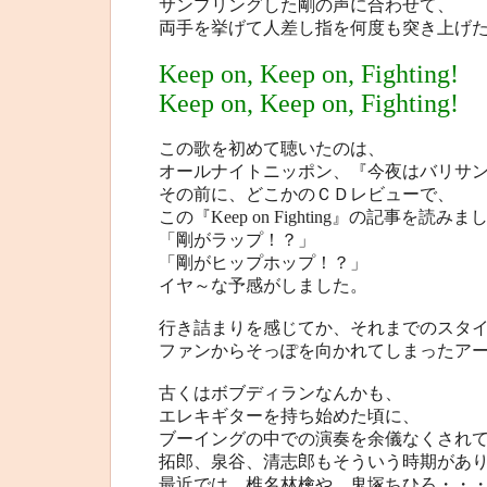
サンプリングした剛の声に合わせて、
両手を挙げて人差し指を何度も突き上げ
Keep on, Keep on, Fighting!
Keep on, Keep on, Fighting!
この歌を初めて聴いたのは、
オールナイトニッポン、『今夜はバリサ
その前に、どこかのＣＤレビューで、
この『Keep on Fighting』の記事を読みま
「剛がラップ！？」
「剛がヒップホップ！？」
イヤ～な予感がしました。
行き詰まりを感じてか、それまでのスタ
ファンからそっぽを向かれてしまったア
古くはボブディランなんかも、
エレキギターを持ち始めた頃に、
ブーイングの中での演奏を余儀なくされ
拓郎、泉谷、清志郎もそういう時期があ
最近では、椎名林檎や、鬼塚ちひろ・・