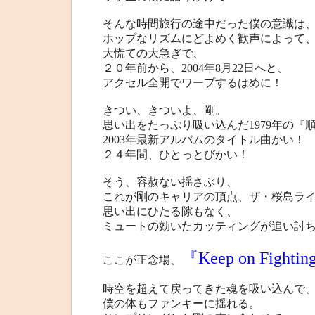
そんな時間旅行の途中だった僕の意識は
ホップなリズムにどよめく歓声によって
大慌ての大急ぎで、
２０年前から、2004年8月22日へと、
アクセル全開でワープするはめに！
きつい、きついよ、剛。
思い出をたっぷり吸い込んだ1979年の『
2003年最新アルバムのタイトル曲かい！
２４年間、ひとっとびかい！
そう、容赦ない揺さぶり、
これが剛のキャリアの頂点、ザ・桜島ラ
思い出にひたる隙もなく、
ミュートの効いたカッティングが追い討
『Keep on Fighti
ここが正念場、
時空を超えて戻ってきた魂を吸い込んで
僕の体もファンキーに揺れる。