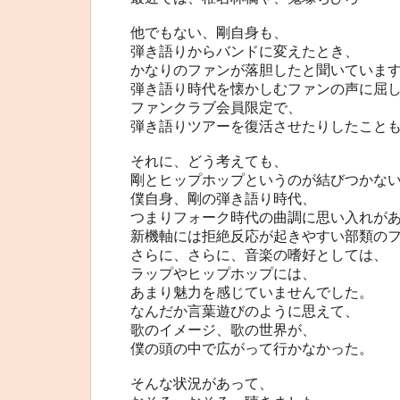
他でもない、剛自身も、
弾き語りからバンドに変えたとき、
かなりのファンが落胆したと聞いていま
弾き語り時代を懐かしむファンの声に屈
ファンクラブ会員限定で、
弾き語りツアーを復活させたりしたこと
それに、どう考えても、
剛とヒップホップというのが結びつかな
僕自身、剛の弾き語り時代、
つまりフォーク時代の曲調に思い入れが
新機軸には拒絶反応が起きやすい部類の
さらに、さらに、音楽の嗜好としては、
ラップやヒップホップには、
あまり魅力を感じていませんでした。
なんだか言葉遊びのように思えて、
歌のイメージ、歌の世界が、
僕の頭の中で広がって行かなかった。
そんな状況があって、