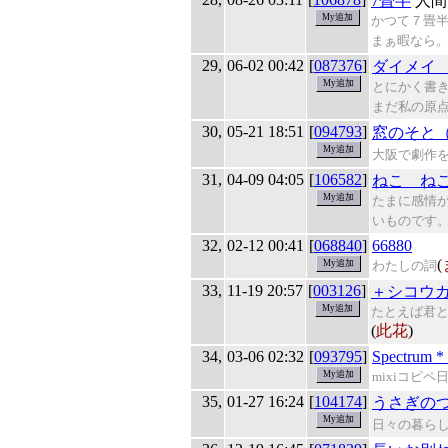
7畳半
人間
かつて７畳
まぁ暇なら
29,
06-02 00:42
[
087376
]
ダイメイ
とにかく書
まだ私の原
30,
05-21 18:51
[
094793
]
窓のそと（D
大阪で劇作
31,
04-09 04:05
[
106582
]
ねこ ね
たまに感情
いものです
32,
02-12 00:41
[
068840
]
66880
(
わたしの詞
33,
11-19 20:57
[
003126
]
＋シコウ
たとえば君
(
此花
)
34,
03-06 02:32
[
093795
]
Spectrum *
mixiコピペ
35,
01-27 16:24
[
104174
]
うさぎの
日々の暮ら