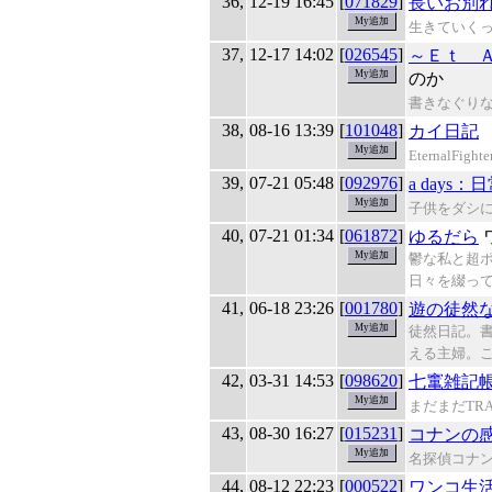
36,
12-19 16:45
[
071829
]
長いお別
生きていく
37,
12-17 14:02
[
026545
]
～Ｅｔ 
のか
書きなぐり
38,
08-16 13:39
[
101048
]
カイ日記
Eternal
39,
07-21 05:48
[
092976
]
a days
子供をダシ
40,
07-21 01:34
[
061872
]
ゆるだら
鬱な私と超
日々を綴っ
41,
06-18 23:26
[
001780
]
遊の徒然
徒然日記。
える主婦。
42,
03-31 14:53
[
098620
]
七竃雑記
まだまだTRAN
43,
08-30 16:27
[
015231
]
コナンの
名探偵コナ
44,
08-12 22:23
[
000522
]
ワンコ生