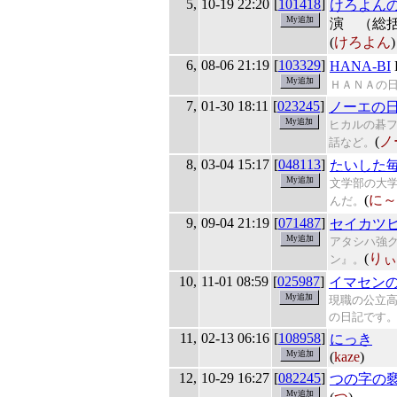
5,
10-19 22:20
[
101418
]
けろよん
演 （総
(
けろよん
)
6,
08-06 21:19
[
103329
]
HANA-BI
ＨＡＮＡの日
7,
01-30 18:11
[
023245
]
ノーエの
ヒカルの碁
(
ノ
話など。
8,
03-04 15:17
[
048113
]
たいした
文学部の大
(
に～
んだ。
9,
09-04 21:19
[
071487
]
セイカツ
アタシハ強
(
りぃ
ン』。
10,
11-01 08:59
[
025987
]
イマセン
現職の公立
の日記です
11,
02-13 06:16
[
108958
]
にっき
(
kaze
)
12,
10-29 16:27
[
082245
]
つの字の