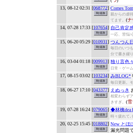
(
つ
)
13,
08-12 02:31
[
068772
]
Comes Tom
親からの虐
(
ナ
てます。
14,
07-28 17:33
[
107654
]
自己肯定
一応、苦悩/
15,
06-20 05:29
[
010931
]
つんつん
毎日のいつも
分で書き綴
16,
03-04 01:18
[
009913
]
独り言色
日常・ゲー
17,
08-15 03:02
[
103234
]
みBLOG*
毎日更新。モ
18,
06-27 17:10
[
043377
]
えぬっき
相変わらず
(
雪
きすぎ。
19,
07-28 16:24
[
079065
]
◆林檎de
時々疲れて､
20,
02-25 15:45
[
018802
]
New と
漏光問題