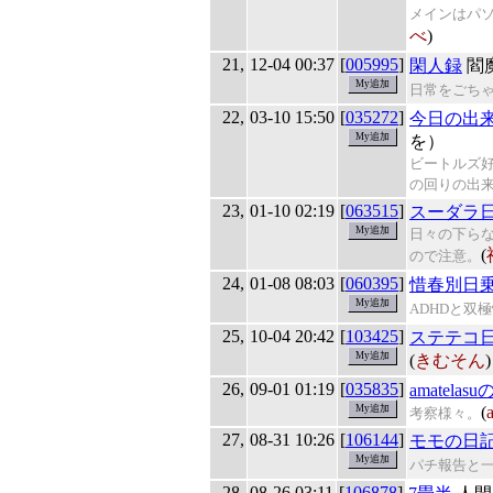
メインはパ
べ
)
21,
12-04 00:37
[
005995
]
閑人録
閻
日常をごち
22,
03-10 15:50
[
035272
]
今日の出
を）
ビートルズ
の回りの出
23,
01-10 02:19
[
063515
]
スーダラ
日々の下ら
(
ので注意。
24,
01-08 08:03
[
060395
]
惜春別日
ADHDと双
25,
10-04 20:42
[
103425
]
ステテコ
(
きむそん
)
26,
09-01 01:19
[
035835
]
amatelas
(
考察様々。
27,
08-31 10:26
[
106144
]
モモの日
パチ報告と
28,
08-26 03:11
[
106878
]