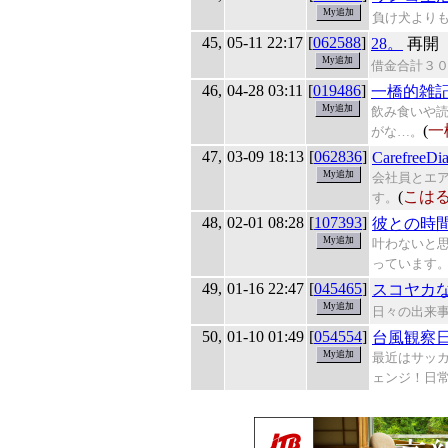
負け犬より
45,
05-11 22:17
[
062588
]
28。
再開
借金合計３０
46,
04-28 03:11
[
019486
]
一橋的雑
飲み食いや
(
一
がな…。
47,
03-09 18:13
[
062836
]
CarefreeDi
会社員とエ
(
こは
す。
48,
02-01 08:28
[
107393
]
彼との時
叶わないと
っています
49,
01-16 22:47
[
045465
]
スコヤカ
日々の出来
50,
01-10 01:49
[
054554
]
台風観察
最近はサッ
ェンジ！日