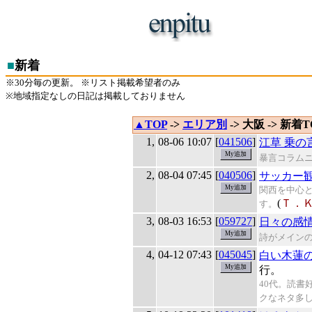
■
新着
※30分毎の更新。 ※リスト掲載希望者のみ
※地域指定なしの日記は掲載しておりません
▲TOP
->
エリア別
-> 大阪 -> 新着T
1,
08-06 10:07
[
041506
]
江草 乗の
暴言コラム
2,
08-04 07:45
[
040506
]
サッカー
関西を中心
(
Ｔ．
す。
3,
08-03 16:53
[
059727
]
日々の感
詩がメインの
4,
04-12 07:43
[
045045
]
白い木蓮
行。
40代。読書
クなネタ多