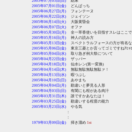
2005年07月03日(日)
結果
2005年07月01日(金)
どんぱっち
2005年06月27日(月)
フォンテーヌ
2005年06月22日(水)
ジェイソン
2005年06月14日(火)
大阪黄昏会
2005年06月07日(火)
オファ
2005年05月30日(月)
全一萃香使いを目指すスレはここで
2005年05月16日(月)
神人の読み方
2005年05月13日(金)
スペクトラルフォースの方が有名な
2005年05月06日(金)
東京三菱とか言ってゴミですねｱﾋｬﾋ
2005年05月04日(水)
取り急ぎ例大祭について
2005年04月22日(金)
ザッパー
2005年04月18日(月)
仙水レン(第一変換)
2005年04月14日(木)
無駄無駄無駄無駄ァ！
2005年04月13日(水)
暇つぶし
2005年04月10日(日)
あやまち
2005年04月04日(月)
勘違いと夢見る人形
2005年04月03日(日)
有閑にも程がある肉汁
2005年03月31日(木)
誰ですかあなたは！
2005年03月25日(金)
勘違いする程度の能力
2005年03月23日(水)
やる気
：
：
1979年03月09日(金)
掃き溜め
1st