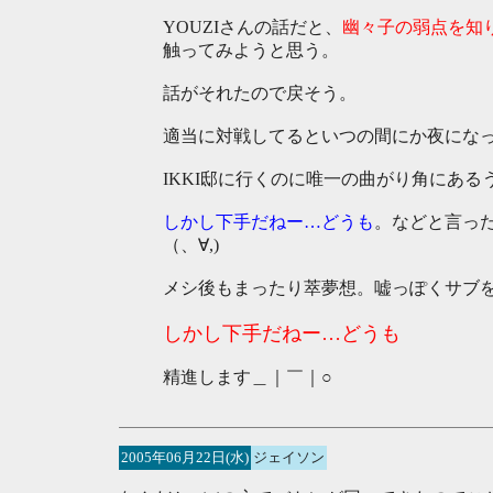
YOUZIさんの話だと、
幽々子の弱点を知
触ってみようと思う。
話がそれたので戻そう。
適当に対戦してるといつの間にか夜にな
IKKI邸に行くのに唯一の曲がり角にあ
しかし下手だねー…どうも
。などと言っ
（、∀,)
メシ後もまったり萃夢想。嘘っぽくサブ
しかし下手だねー…どうも
精進します＿｜￣｜○
2005年06月22日(水)
ジェイソン