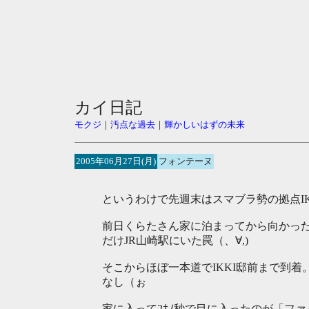
カイ日記
モクジ
｜
汚点な過去
｜
輝かしいはずの未来
2005年06月27日(月)
フォンテーヌ
というわけで先週末はスマブラ勢の拠点I
前日くらたさん家に泊まってから向かった
だけJR山崎駅にいた罠（、∀,)
そこからほぼ一本道でIKKI邸前まで到
なし（ぉ
家に入って2ﾅﾉ秒で目に入ったのが「フ