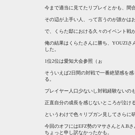
今まで適当に見てたリプレイとかも、間
その辺が上手い人、って言うのが誰かは
で、くらた邸における久々のイベント戦
俺の結果はくらたさんに勝ち、YOUZIさ
した。
1位2位は愛知大会参照（ぉ
そういえば2日間の対戦で一番絶望感を感
る。
プレイヤー人口少ないし対戦経験ないのも
正直自分の成長を感じないところが泣け
というわけで色々リプガン見してさらに
今回のオフにはEFZ勢のマサさんとA.B
ちょっと申し訳なかったかも。