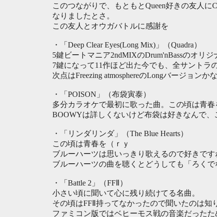
このつながりで、もともとQueen好きの友人
なりましたとさ。
この友人とオウガバトルに感謝を
・「Deep Clear Eyes(Long Mix)」（Quadra）
5鍵ビートマニア2ndMIXのDrum'nBassのオ
7鍵になって11作ほど出た今でも、全サントラ
次点はFreezing atmosphereのLongバージョンか
・「POISON」（布袋寅泰）
多分カラオケで最初に歌った曲。この頃は青春
BOOWYは詳しくないけど布袋は好きなんで
・「リンダリンダ」（The Blue Hearts）
この頃は青春を（ｒｙ
ブルーハーツは思いっきり歌えるので好きですね。
ブルーハーツの曲を聴くとどうしても「ろくでな
・「Battle 2」（FFⅡ）
小さい頃に聞いて心に残り続けてる名曲。
その頃はFFⅡ持ってなかったので聞いたのは知
ファミコン版ではベヒーモス戦の音楽だったた