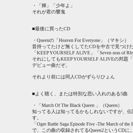
・「輝」「少年よ」
それが君の響鬼
■最後に買ったCD
・Queenの「Heaven For Everyone」（マキシ）
昔持ってたけど無くしてたCDを中古で見つけ
「KEEP YOURSELF ALIVE」「Seven seas o
それにしてもKEEP YOURSELF ALIVEの邦題
デビュー曲だぞ。
それより前には同人CDがずらりひょん
■よく聴く、または特別な思い入れのある5曲
・「March Of The Black Queen 」（Queen）
知ってる人は知ってるかもしれないですが、伝説
す。
「Ogre Battle Saga Episode Five -The M
で、この曲の収録されてるQueen2というCDに、まんま