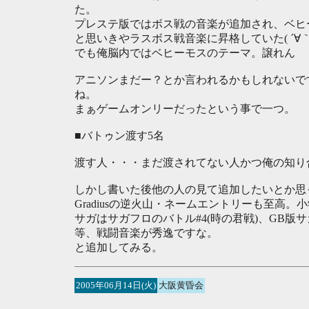
た。
プレステ版ではボス戦の音楽が追加され、ベヒ
と思いきやラスボス戦音楽に昇格していた( ´∀｀
でも俺脳内ではベヒーモスのテーマ。譲れん
アニソンまだー？とか言われるかもしれないで
ね。
まぁゲームオンリーだったという事で一つ。
■バトゥン渡す5名
渡す人・・・まだ渡されてない人かつ俺の知り合
しかし書いた後他の人の見て追加したいとか思
Gradiusの逆火山・ネームエントリーも至高
サガはサガフロのバトル#4(時の君戦)、GB版
等、戦闘音楽が秀逸ですな。
と追加してみる。
2005年06月14日(火)
大阪黄昏会