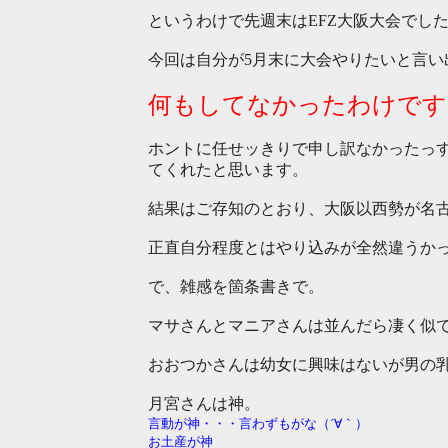
というわけで先週末はEFZ大阪大会でし
今回は自分が5月末に大会やりたいと言い
何もしてなかったわけです
ホントに任せッきりで申し訳なかったっす
てくれたと思います。
結果はご存知のとおり、大阪以西勢が名古
正直自分程度とはやり込みが全然違うか
で、雑感を箇条書きで。
マサさんとマニアさんは並んだら凄く似
おおつかさんは幼女に興味はないが男の
月宮さんは神。
言動が神・・・言わずもがな（´∀｀）
お土
産が
神