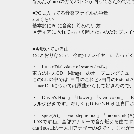
なんだかmixiの方でバトンが回ってきたので
■PCに入ってる音楽ファイルの容量
2Ｇくらい
基本的にPCに音楽は貯めない方。
メディアに入れておいて聞きたいのだけプレイ
■今聴いている曲
↑のとおりなので、今mp3プレイヤーに入って
・「Lunar Dial -slave of scarlet devil-」
東方の同人CD「Mirage」のオープニングチュ
このCDの中では1曲目のこれと3曲目のExtend
Lunar Dialについては原曲からして好きな
・「Driver's High」「flower」「vivid colors」「Bl
ラルク好きです。奇しくもDriver's Highは
・「spica(A)」「era -step remix-」「moon child(
IIDXですね。全部アナザーで音が増える曲です
eraはnostalの一人用アナザーの奴です。これ