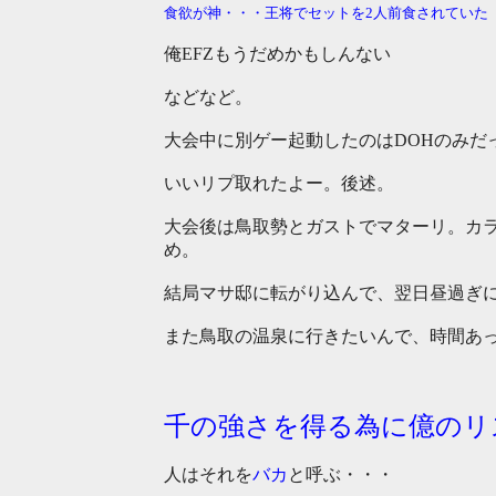
食欲が神・・・王将でセットを2人前食されていた
俺EFZもうだめかもしんない
などなど。
大会中に別ゲー起動したのはDOHのみだ
いいリプ取れたよー。後述。
大会後は鳥取勢とガストでマターリ。カ
め。
結局マサ邸に転がり込んで、翌日昼過ぎ
また鳥取の温泉に行きたいんで、時間あ
千の強さを得る為に億のリ
人はそれを
バカ
と呼ぶ・・・