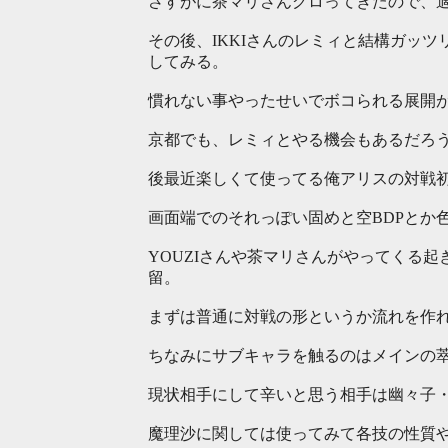
さすがに茶マリさんグロってきたので、
その後、IKKIさんのレミィと結構ガッ
してみる。
慣れない事やったせいでボコられる展開
京都でも、レミィとやる機会もあるだろ
後最近楽しくて使ってる俺アリスの対戦
画面端でのそれっぽい固めと空BDPとか
YOUZIさんや茶マリさんがやってくる
留。
まずは普通に対戦の形というか流れを作
ちなみにサブキャラを触るのはメインの
現状相手にして辛いと思う相手は幽々子
魔理沙に関しては使ってみて各技の性質