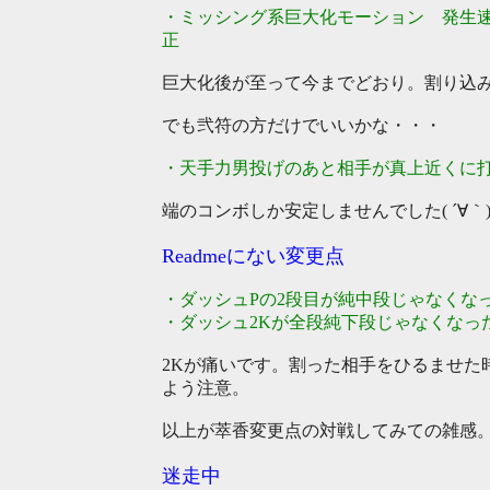
・ミッシング系巨大化モーション 発生速度
正
巨大化後が至って今までどおり。割り込
でも弐符の方だけでいいかな・・・
・天手力男投げのあと相手が真上近くに
端のコンボしか安定しませんでした( ´∀｀
Readmeにない変更点
・ダッシュPの2段目が純中段じゃなくな
・ダッシュ2Kが全段純下段じゃなくなっ
2Kが痛いです。割った相手をひるませた
よう注意。
以上が萃香変更点の対戦してみての雑感
迷走中