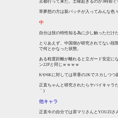
京都行って来た。土曜起きるのが3時前ぐ
萃夢想の方は新パッチが入ってみんな色
中
自分は技の特性知る為に少し触っただけ
とりあえず、中国側が研究されてない段階
で何とかなった状態。
ある程度距離が離れると立ガード安定に
ン22Pと同じｗｗｗｗ
Kや6Kに対しては萃香の2Kでスカしつ
正直ちゃんと研究されたらヤバイキャラだと
｀)
他キャラ
正直今の自分では茶マリさんとYOUZI