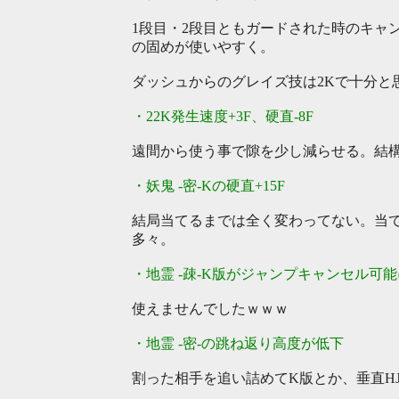
1段目・2段目ともガードされた時のキャ
の固めが使いやすく。
ダッシュからのグレイズ技は2Kで十分と
・22K発生速度+3F、硬直-8F
遠間から使う事で隙を少し減らせる。結構Hi
・妖鬼 -密-Kの硬直+15F
結局当てるまでは全く変わってない。当
多々。
・地霊 -疎-K版がジャンプキャンセル可能
使えませんでしたｗｗｗ
・地霊 -密-の跳ね返り高度が低下
割った相手を追い詰めてK版とか、垂直H