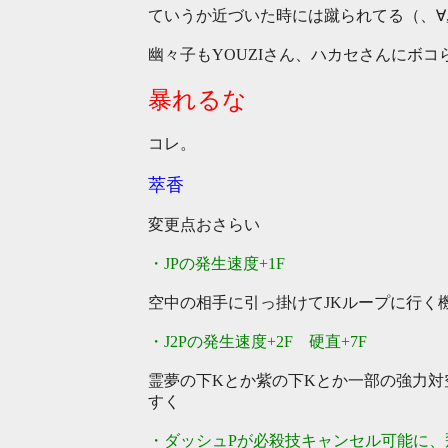
ていうか近づいた時には蹴られてる（、∀,
幽々子もYOUZIさん、ハカセさんにボコ
暴れるな
コレ。
萃香
変更点おさらい
・JPの発生速度+1F
空中の相手に引っ掛けてJKループに行く機会
・J2Pの発生速度+2F 硬直+7F
霊夢の下Kとか紫の下Kとか一部の強力対
すく
・ダッシュPが必殺技キャンセル可能に