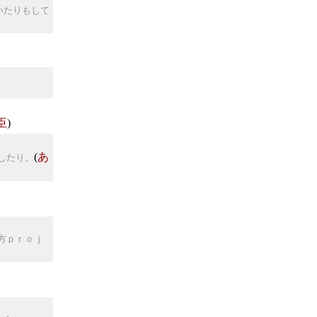
いたりもして
臣
)
(
あ
したり。
方ｐｒｏｊ