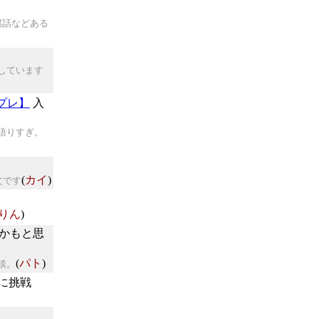
腐話などある
しています
プレ】
入
語りすぎ。
(
カイ
)
駄文です
りん
)
理かもと思
(
パト
)
談。
に挑戦