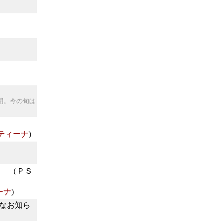
開。今の旬は
ティーナ
)
Ａ （ＰＳ
ーナ
)
なお知ら