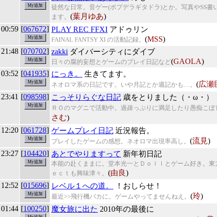
徒然な日常。音ゲー(ポプデラギタドラ)とか。写真やSS書
(
葉月ゆあ
)
ます。
 00:59
[
067672
]
PLAY REC FFXI
アドゥリン
(
MSS
)
FAINAL FANTSY XI の活動記録。
 21:48
[
070702
]
zakki
ダイバーシティにダイブ
(
GAOLA
)
日々の腐的妄想とゲームのプレイ日記など
 03:52
[
041935
]
にっき。
生きてます。
(
広瀬
ネオロマ系の日記です。いや月記とか週記かも…。
 23:41
[
098598
]
こっそりらぐな日記
歳をとりました（・ω・）
ＲＯのマグニで活動中。過疎っぷりに満足したり愚痴こぼ
さむ
)
 12:20
[
061728
]
ゲームプレイ日記
近況報告。
(
流見
)
プレイしたゲームの感想。ネオロマ出現率高し。
 23:27
[
104420
]
あとでやりますって
新年初日記
本能の赴くままに。堂本光一とＤｏｌｌとゲーム好き。東
(
由良
)
ｅｃｔも興味津々。
 12:52
[
015696
]
レベル１への道。
！おしらせ！
(
玲
)
最近>>飛行機バカに。ゲームやってませんねえ。
 01:44
[
100250
]
魔女旅に出た
2010年の最後に