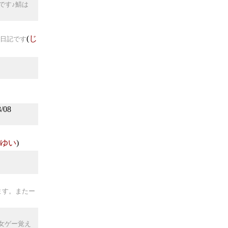
です♪鯖は
(
じ
常日記です
08
ゆい
)
ます。またー
女ゲー覚え