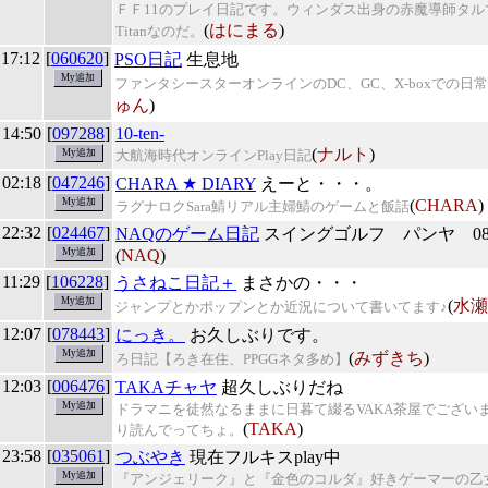
ＦＦ11のプレイ日記です。ウィンダス出身の赤魔導師タル
(
はにまる
)
Titanなのだ。
 17:12
[
060620
]
PSO日記
生息地
ファンタシースターオンラインのDC、GC、X-boxでの日
ゅん
)
 14:50
[
097288
]
10-ten-
(
ナルト
)
大航海時代オンラインPlay日記
 02:18
[
047246
]
CHARA ★ DIARY
えーと・・・。
(
CHARA
)
ラグナロクSara鯖リアル主婦鯖のゲームと飯話
 22:32
[
024467
]
NAQのゲーム日記
スイングゴルフ パンヤ 08/
(
NAQ
)
 11:29
[
106228
]
うさねこ日記＋
まさかの・・・
(
水瀬
ジャンプとかポップンとか近況について書いてます♪
 12:07
[
078443
]
にっき。
お久しぶりです。
(
みずきち
)
ろ日記【ろき在住、PPGGネタ多め】
 12:03
[
006476
]
TAKAチャヤ
超久しぶりだね
ドラマニを徒然なるままに日暮て綴るVAKA茶屋でござい
(
TAKA
)
り読んでってちょ。
 23:58
[
035061
]
つぶやき
現在フルキスplay中
『アンジェリーク』と『金色のコルダ』好きゲーマーの乙