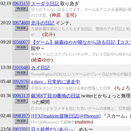
 02:19
[
063515
]
スーダラ日記
取り急ぎ
日々の下らない話をしてます。ゲーム＆アニメ＆漫画話+
(
神原 圭司
)
ので注意。
 20:22
[
067460
]
北斗の日記
インテ。
九龍妖魔学園紀にもえもえする日記。普段のアホ日記と化
(
北斗
)
が…。
 09:20
[
056007
]
【ゲーム】綾森ゆかが寝ながら語る日記【コス
院中～
年中ゲームとコスプレにハマり中。プレイ日記やら何やら
(
綾森ゆか
)
 13:39
[
101048
]
カイ日記
EternalFighterZEROというゲームのプレイ日記が中心の
 05:48
[
092976
]
a days：日常的に迷走中
(
ちょろ
子供をダシにヲタクを続ける母の堕落した日常。
 01:36
[
006313
]
銀河8丁目10番地の日誌
twitterとかちょっと無
った瞬間
己のカンとヒラメキを信じた古いゲームの攻略と、日常雑
 02:46
[
098397
]
[FFXI]mahirito冒険日誌[@Phoenix]
『スカーム』
(
mahirito
)
FF11@Phoenixにて冒険中
 23:56
[
083591
]
日々徒然だいありぃ。
めもー