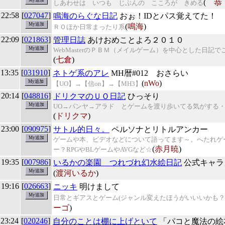
(
しあわせは いつも じぶんの こころが きめる
 22:58
[
027047
]
鳴海のらぐな日記
おぉ！IDとパス覚えてた！
(
鳴海
)
ＲＯほか日常まったり系
 22:09
[
021863
]
管理日誌
あけおめことよろ２０１０
WebMasterのＰＢＭ（メイルゲーム）を中心とした日記
(
七倉
)
 13:35
[
031910
]
ネトゲ系のアレ
MH暦#012 おさらい
(
nWo
)
【UO】→【信on】→【MH3】
 20:14
[
048816
]
ドリクマのＵＯ日記
ひっそり
UO→パンヤ→アラド とゲームを渡り歩いてる気がする
(
ドリクマ
)
 23:00
[
090975
]
サトル的日々。
ペルソナとリトルアンカー
ゲームや本、ビデオなどについて語ってます～。へたれゲ
(
赤月暁
)
ー？RPGやBLゲームやAVGなど☆
 19:35
[
007986
]
いるかの楽園 つれづれ幻水絵日記
公式キャラ
(
渡河いるか
)
 19:16
[
026663
]
ニッキ
明けまして
日常とギアスとゲーム(ジャンル変えたほうがいいいかも？
ーゴ
)
 23:24
[
020246
]
自分のことは棚に上げといて
「パコと魔法の絵