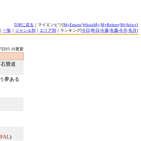
TOPに戻る
｜マイエンピツ[
MyEnpitu
/
WhoisMy
/
MyReferer
/
MySelect
]
｜
一覧
｜
ジャンル別
｜
エリア別
｜ランキング[
今日
/
昨日
|
今週
/
先週
|
今月
/
先月
]
7日05:16更新
町石畳道
う夢ある
(
FAL
)