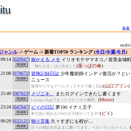
新着
08月0
ジャンル
-> ゲーム -> 新着TOP50 ランキング (
今日
/
今週
/
今月
)
 09:14
[
020947
]
旅かえる メモ
イリオモテヤマネコ／首里金城
(
葉っぱの傘
)
「旅かえる」はじめました
 21:08
[
079672
]
冒険記録日誌
少年魔術師インディ復活か？とい
ニュース
(
山口プリン
)
無理やりでもゲームブックネタで書く日誌
 21:49
[
087823
]
メゾニキ。
またログインできたし書くます
(
Mezzo
)
Lineage,Vegaでまったりひっそり履歴。
 23:24
[
047047
]
ピイの日記
夢100 イナミ王子
(
ピイ
)
夢王国と眠れる100の王子様やってます‼
 00:29
[
032121
]
独り言集
久々すぎにも程が…
日々の雑記を気ままに書いてます。ペルソナとかメイン。