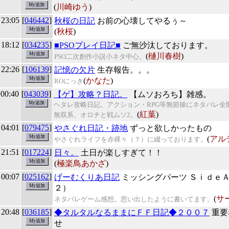
(
川崎ゆう
)
 23:05
[
046442
]
秋桜の日記
お前の心壊してやるぅ～
(
秋桜
)
 18:12
[
034235
]
■PSOプレイ日記■
ご無沙汰しております。
(
樋川春樹
)
PSO二次創作小説小ネタ中心。
 22:26
[
106139
]
記憶の欠片
生存報告。。。
(
かなた
)
ROにっき
 00:40
[
043039
]
【ゲ】攻略？日記。
【ムソおろち】雑感。
ヘタレ攻略日記。アクション・RPG等無節操にネタバレ全
(
紅葉
)
無双系、オロチと戦ムソ2。
 04:01
[
079475
]
やさぐれ日記・跡地
ずっと欲しかったもの
(
アル
やさぐれライフを赤裸々（？）に綴っております。
 21:51
[
017224
]
日々。
土日が楽しすぎて！！
(
極楽鳥あかざ
)
 00:07
[
025162
]
げーむくりあ日記
ミッシングパーツ Ｓｉｄｅ
２）
(
サ
ネタバレゲーム感想。思い出したように書いてます。
 20:48
[
036185
]
◆タルタルなるままにＦＦ日記◆２００７
重要
せ