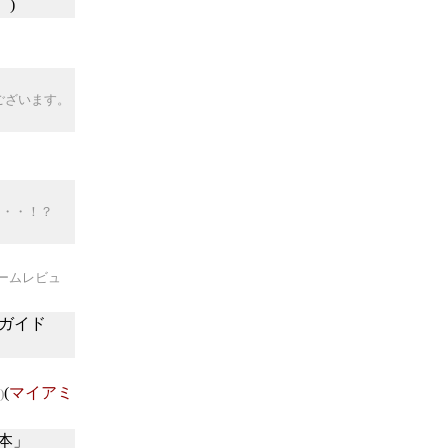
恭
)
でございます。
・・・！？
ームレビュ
ガイド
(
マイアミ
)
本」