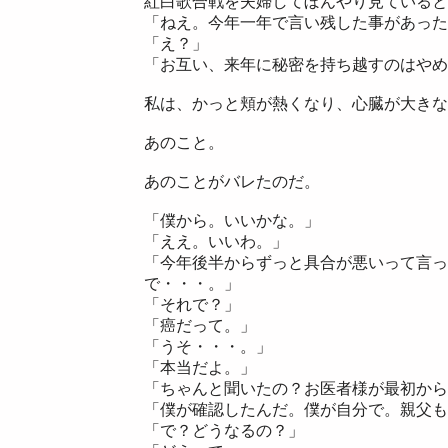
紅白歌合戦を夫婦してぼんやり見ていると
「ねえ。今年一年で言い残した事があった
「え？」
「お互い、来年に秘密を持ち越すのはやめ
私は、かっと頬が熱くなり、心臓が大きな
あのこと。
あのことがバレたのだ。
「僕から。いいかな。」
「ええ。いいわ。」
「今年後半からずっと具合が悪いって言っ
で・・・。」
「それで？」
「癌だって。」
「うそ・・・。」
「本当だよ。」
「ちゃんと聞いたの？お医者様が最初から
「僕が確認したんだ。僕が自分で。親父も
「で？どうなるの？」