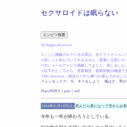
セクサロイドは眠らない
All Rights Reserved
※ここに掲載されている文章は、全てフィクション
※長いこと休んでいてすみません。普通に元気にや
※古いメールアドレス掲載してました。直しました。(201
※以下のところから、更新報告・新着情報が確
※My Selection（過去ログから幾つか選んでみま
フォンセックス
今、キスをしよう
俺はさ、男の
DiaryINDEX
｜
past
｜
will
2004年01月10日(土)
死んだら星になって空からお前
今年も一年が終わろうとしている。