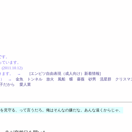
です。
っています。
1.10.12)
認できます。 →
[エンピツ自由表現（成人向け）新着情報]
した） →
金魚
トンネル
放火
風船
蝶
薔薇
砂男
流星群
クリスマ
子だから
愛人業
を見守る、って言うだろ。俺はそんなの嫌だな。あんな遠くからじゃ、