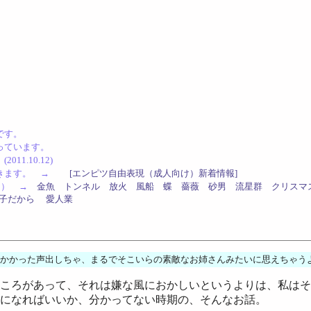
です。
っています。
1.10.12)
認できます。 →
[エンピツ自由表現（成人向け）新着情報]
した） →
金魚
トンネル
放火
風船
蝶
薔薇
砂男
流星群
クリスマ
子だから
愛人業
かかった声出しちゃ、まるでそこいらの素敵なお姉さんみたいに思えちゃう
ころがあって、それは嫌な風におかしいというよりは、私はそ
になればいいか、分かってない時期の、そんなお話。