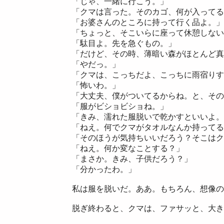
「じゃ、一緒に行こう。」
「クマは言った。そのカゴ、何が入ってる
「お婆さんのところに持って行く品よ。」
「ちょっと、そこいらに座って休憩しない
「駄目よ。先を急ぐもの。」
「だけど、その時、薄暗い森がほとんど真
「やだっ。」
「クマは、こっちだよ、こっちに雨宿りす
「怖いわ。」
「大丈夫、僕がついてるからね。と、その
「服がビショビショね。」
「きみ、濡れた服脱いで乾かすといいよ。
「ねえ。何でクマがタオルなんか持ってる
「そのほうが気持ちいいだろう？そこはク
「ねえ。何か変なことする？」
「まさか。きみ、子供だろう？」
「分かったわ。」
私は服を脱いだ。ああ。もちろん、想像の
脱ぎ終わると、クマは、ファサッと、大き