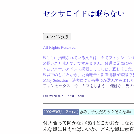
セクサロイドは眠らない
All Rights Reserved
※ここに掲載されている文章は、全てフィクション
※長いこと休んでいてすみません。普通に元気にや
※古いメールアドレス掲載してました。直しました。(201
※以下のところから、更新報告・新着情報が確
※My Selection（過去ログから幾つか選んでみま
フォンセックス
今、キスをしよう
俺はさ、男の
DiaryINDEX
｜
past
｜
will
2002年03月12日(火)
きみ、子供だろう？そんな鼻に
付き合って間がない彼はどこかおかしなと
んな風に甘えればいいか、どんな風に素直