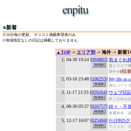
■
新着
※30分毎の更新。 ※リスト掲載希望者のみ
※地域指定なしの日記は掲載しておりません
▲TOP
->
エリア別
-> 海外 -> 新着T
1,
04-30 19:24
[
094885
]
気まぐれ
愛とネタで
(
稲瀬
筆中＠
2,
03-16 23:48
[
106253
]
My life as a
南仏コート
3,
11-17 21:55
[
059264
]
ウェブ日
早く日本を
4,
08-30 05:37
[
026757
]
続々・不良
春夏秋冬、
5,
12-17 16:07
[
025494
]
たけPのク
アメリカ、