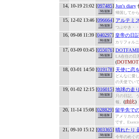
14,
10-19 21:02
[
097485
]
Jun's diary
帰国してか
15,
12-02 13:46
[
096664
]
アルテミ
つぶやき・
16,
09-08 11:39
[
040297
]
皇帝の日
カリフォル
17,
03-09 03:45
[
055076
]
DOTFAM
LA在住の
(
DOTMOT
18,
03-01 14:50
[
019178
]
天使に恋
どんなに愛
の天使でい
19,
01-02 12:15
[
016015
]
地球の走
只の日記。
(
由比
)
報。
20,
11-14 15:08
[
028829
]
留学先で
アメリカの
です。Exercis
21,
09-10 15:12
[
003365
]
晴れたり 
今年のめぐ