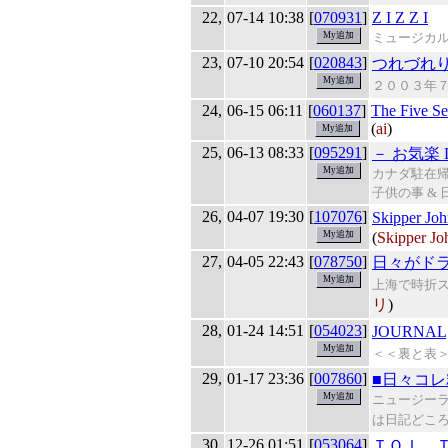
22,
07-14 10:38
[
070931
]
Z I Z Z I
ミュージカ
23,
07-10 20:54
[
020843
]
つれづれ
２００３年
24,
06-15 06:11
[
060137
]
The Five Se
(
ai
)
25,
06-13 08:33
[
095291
]
－ お気楽 D
カナダ駐在
子供の事 &
26,
04-07 19:30
[
107076
]
Skipper
(
Skipper Jo
27,
04-05 22:43
[
078750
]
日々がド
上海で時折
リ
)
28,
01-24 14:51
[
054023
]
JOURNAL
＜＜裏と表
29,
01-17 23:36
[
007860
]
■日々コレ
ニュージーラ
は日記どこ
30,
12-26 01:51
[
053064
]
ＴＯＩ，