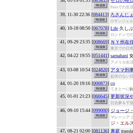
38,
01-19 01:35
[
085435
]
ゼロの視
Parisで
39,
11-30 22:36
[
084413
]
ろさんじ
ロサンジェルス
40,
10-18 08:50
[
067078
]
Life
久しぶ
ロンドンで
41,
09-29 23:35
[
008669
]
ＮＹ州在
東京での日
42,
04-22 19:55
[
051441
]
samahani
女
アメリカ生
43,
03-08 10:54
[
024820
]
アタマ刑
起伏のない
44,
01-20 19:16
[
000873
]
co
(
てきとーに
45,
01-01 21:23
[
066645
]
更新状況
日吉夢＆千
46,
09-10 15:44
[
099000
]
ジョージ
マレーシア 
ジ・エル
47,
08-21 02:00
[
081136
]
裏庭
transla