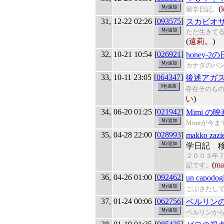
(
留学日記。
31,
12-22 02:26
[
093575
]
スカビオ
ただ生きて
(
遠莉。
)
32,
10-21 10:54
[
026921
]
honey-2
カナダのバ
33,
10-11 23:05
[
064347
]
後述アガ
存在そのもの
い
)
34,
06-20 01:25
[
021942
]
Mimi の
Mimiが今
35,
04-28 22:00
[
028993
]
makko 
学日記 
２００３年７
(
ma
記です。
36,
04-26 01:00
[
092462
]
un capodogl
ごぶさたし
37,
01-24 00:06
[
062756
]
ベルリン
ベルリンか