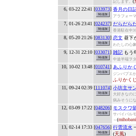
(
記します。
6,
03-22 22:41
[
033973
]
香月の日
アラフォー
7,
01-26 23:41
[
024237
]
だらだら
香港駐在中30
8,
05-20 21:26
[
083130
]
恋文
昼下
わたしの心
9,
12-31 22:10
[
033071
]
雑記
もう
中途半端ヲ
10,
10-02 13:48
[
010741
]
あふりか
ジンバブエ
ふりかく
11,
09-24 02:39
[
111074
]
小坊主サ
大好きなの
病みそうに
12,
03-09 17:22
[
048206
]
モスクワ
サバイバル
(
mihoban
～
13,
02-14 17:33
[
047656
]
行雲流水
(
天風
)