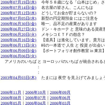
2006年07月19日(水)
今年５８歳になる「山本はじめ」さ
2006年07月14日(金)
名古屋の皆さん、こんにちは
2006年07月12日(水)
どうしてお金が貯まらないの？
2006年07月05日(水)
新型の円定期預金 にはご注意を
2006年06月30日(金)
唯一、品不足の産業があります
2006年06月27日(火)
ドン・キホーテ と 意味のある資産
2006年06月20日(火)
メキシコＥＴＦの怨念？
2006年06月16日(金)
【道具】は進化しています。貴方は
2006年06月13日(火)
峠の一本道で 人生 と 投資 が出会
2006年06月09日(金)
【ポートフォリオ創作教室 in 東京
2006年06月06日(火)
アメリカのいちば と ヨーロッパのいちば が統合される
：
：
2003年04月03日(木)
たまには 夜空 を見上げてみましょ
2006年11月
｜
2006年10月
｜
2006年09月
2006年08月
｜
2006年07月
｜
2006年06月
2006年05月
｜
2006年04月
｜
2006年03月