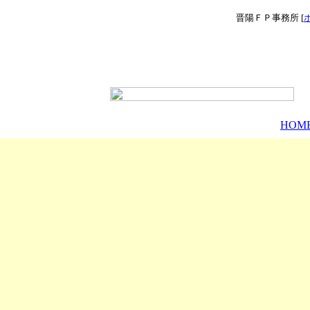
晋陽ＦＰ事務所 [
Copyright (C) 2000-2004 SINYO FP OFFICE. All Rights
HOM
Reserved.