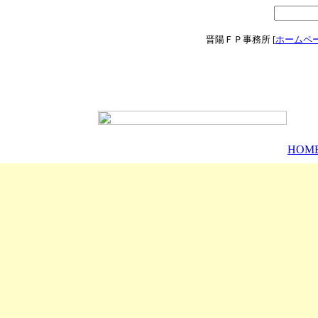
晋陽ＦＰ事務所 [
ホームペ
Copyright (C) 2000-2004 SINYO FP OFFICE. All Rights
HOM
Reserved.