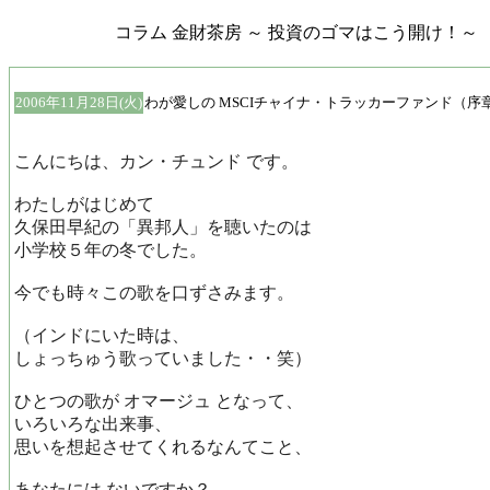
コラム 金財茶房 ～ 投資のゴマはこう開け！～
2006年11月28日(火)
わが愛しの MSCIチャイナ・トラッカーファンド（序
こんにちは、カン・チュンド です。
わたしがはじめて
久保田早紀の「異邦人」を聴いたのは
小学校５年の冬でした。
今でも時々この歌を口ずさみます。
（インドにいた時は、
しょっちゅう歌っていました・・笑）
ひとつの歌が オマージュ となって、
いろいろな出来事、
思いを想起させてくれるなんてこと、
あなたには ないですか？