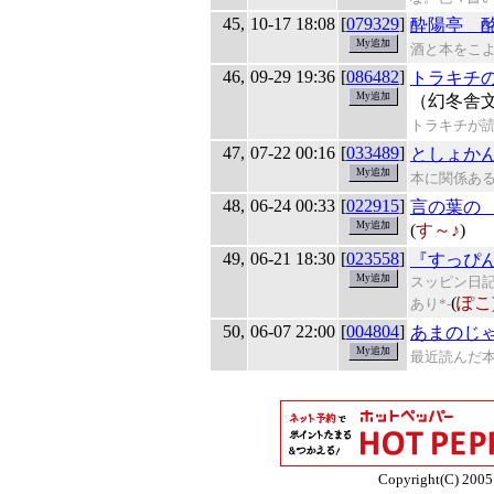
45,
10-17 18:08
[
079329
]
酔陽亭 
酒と本をこ
46,
09-29 19:36
[
086482
]
トラキチ
（幻冬舎
トラキチが
47,
07-22 00:16
[
033489
]
としょか
本に関係あ
48,
06-24 00:33
[
022915
]
言の葉の
(
す～♪
)
49,
06-21 18:30
[
023558
]
『すっぴ
スッピン日記
(
ぽこ
あり*-
50,
06-07 22:00
[
004804
]
あまのじ
最近読んだ
Copyright(C) 2005 E