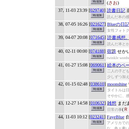
(
さお
)
37,
11-03 23:39
[
029740
]
読書日記
読んだ本の
38,
07-05 16:26
[
021627
]
Blueの日
女性フォト
39,
04-07 20:08
[
071645
]
読書感想
読んだ本と
40,
02-11 00:00
[
074188
]
宿題
せか
twinkle words
41,
01-27 15:08
[
069061
]
絵本のペ
二人の子ど
少しずつ加
42,
01-15 02:48
[
038610
]
moonshine
タイトルは
そやかに、
43,
12-27 14:58
[
010632
]
雑想
まだ
(
Ｒ
日常の事
44,
11-03 10:12
[
023241
]
FayeBlue
アメリカで
な。色々書