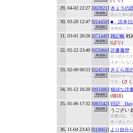
(
くり
)
29,
04-02 22:27
[
003921
]
きょうの
読んだ本の
30,
03-20 12:47
[
014450
]
■ 読本日
全然役に立
31,
03-01 20:26
[
071449
]
雑記帳
戦
(
ぱり
)
32,
02-22 23:40
[
055060
]
読書履歴
日々読んだ
ネタバレな
33,
02-09 00:53
[
024519
]
さくら京
自分のホー
(
さく
です。
34,
01-12 16:20
[
093486
]
猫頭な読
(
猫頭
)
35,
01-06 17:32
[
083542
]
日記 Days Fu
うござい
読書日記。
色々読んで
36,
11-04 23:43
[
010665
]
より自分