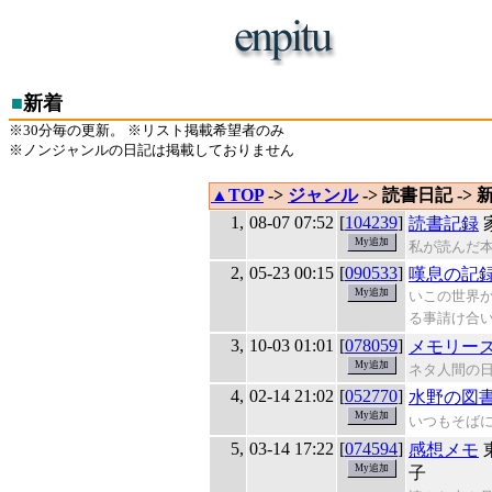
■
新着
※30分毎の更新。 ※リスト掲載希望者のみ
※ノンジャンルの日記は掲載しておりません
▲TOP
->
ジャンル
-> 読書日記 -> 
1,
08-07 07:52
[
104239
]
読書記録
私が読んだ
2,
05-23 00:15
[
090533
]
嘆息の記
いこの世界
る事請け合
3,
10-03 01:01
[
078059
]
メモリー
ネタ人間の
4,
02-14 21:02
[
052770
]
水野の図
いつもそば
5,
03-14 17:22
[
074594
]
感想メモ
子