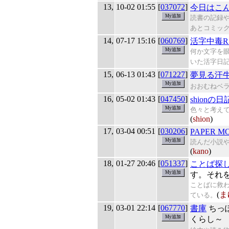
13,
10-02 01:55
[
037072
]
今日はこ
読書の記録
あとコミッ
14,
07-17 15:16
[
060769
]
活字中毒R
何か文字を
いた活字日
15,
06-13 01:43
[
071227
]
夢見る汗
おおむねベ
16,
05-02 01:43
[
047450
]
shionの日
色々と考え
(
shion
)
17,
03-04 00:51
[
030206
]
PAPER M
読んだ小説
(
kano
)
18,
01-27 20:46
[
051337
]
ことば探
す。それ
ことばに救
(
ま
ている。
19,
03-01 22:14
[
067770
]
書庫
ちっ
くらし～