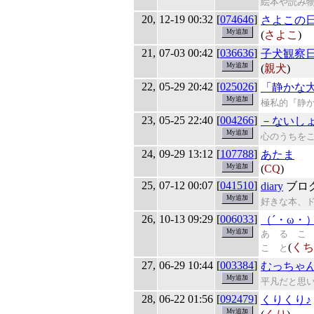
絵本や読み
20,
12-19 00:32
[
074646
]
さよこの
(
さよこ
)
21,
07-03 00:42
[
036636
]
子犬観察
(
親犬
)
22,
05-29 20:42
[
025026
]
「静かな
極私的『静
23,
05-25 22:40
[
004266
]
－ないし
心のうちを
24,
09-29 13:12
[
107788
]
あたま
(
CQ
)
25,
07-12 00:07
[
041510
]
diary
ブロ
好きな本、
26,
10-13 09:29
[
006033
]
（´・ω・
あ る こ
(
くち
こ と
27,
06-29 10:44
[
003384
]
むっちゃ
平凡だと思
28,
06-22 01:56
[
092479
]
くりくり♪