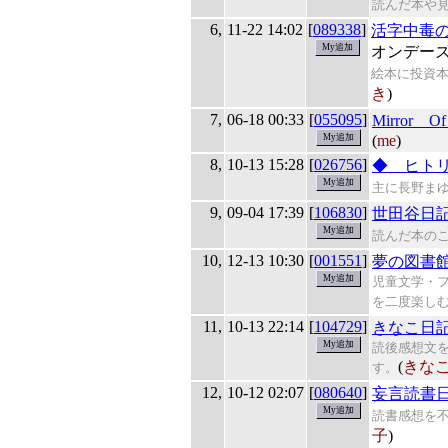
読んだ本や
6,
11-22 14:02
[
089338
]
活字中毒
オンデー
絵本に投資
き
)
7,
06-18 00:33
[
055095
]
Mirror Of
(
me
)
8,
10-13 15:28
[
026756
]
◆ ヒト
主に長野ま
9,
09-04 17:39
[
106830
]
世田谷日
読んだ本の
10,
12-13 10:30
[
001551
]
夢の図書
児童文学・
を二度楽し
11,
10-13 22:14
[
104729
]
きなこ日
読後感想文
(
きな
す。
12,
10-12 02:07
[
080640
]
妄言読書
読書感想を
子
)