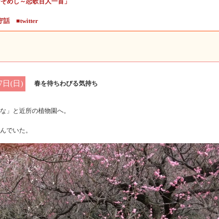
ひそめし～恋歌百人一首」
守話
■twitter
7日(日)
春を待ちわびる気持ち
な」と近所の植物園へ。
んでいた。