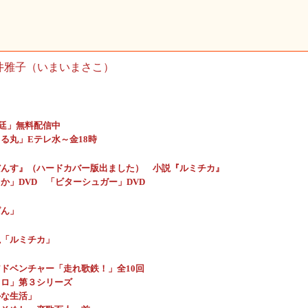
井雅子（いまいまさこ）
廷」無料配信中
る丸」Eテレ水～金18時
だんす』（ハードカバー版出ました）
小説『ルミチカ』
か」DVD
「ビターシュガー」DVD
ぱん」
説「ルミチカ」
春アドベンチャー「走れ歌鉄！」全10回
ロロ」第３シリーズ
かな生活」