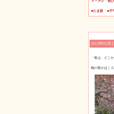
メ～テレ「想
■たま語
■子
2013年02月1
「春は、どこか
梅の蕾がほころ