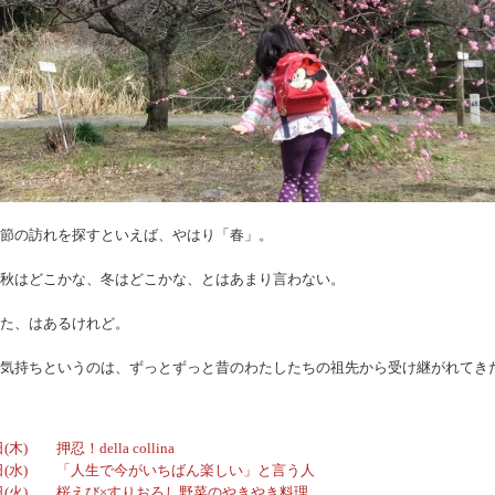
節の訪れを探すといえば、やはり「春」。
秋はどこかな、冬はどこかな、とはあまり言わない。
た、はあるけれど。
気持ちというのは、ずっとずっと昔のわたしたちの祖先から受け継がれてき
(木) 押忍！della collina
月17日(水) 「人生で今がいちばん楽しい」と言う人
17日(火) 桜えび×すりおろし野菜のやきやき料理