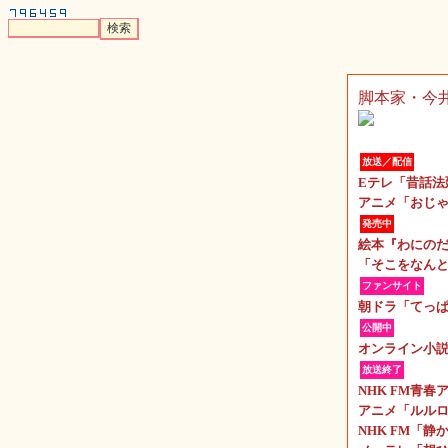
脚本家・今
放送／配信
Eテレ「昔話法
アニメ「おじゃ
発売中
絵本『わにの
「そこをなんと
ファンサイト
朝ドラ「てっ
公開中
オンライン小
放送終了
NHK FM青
アニメ「ルル
NHK FM「静