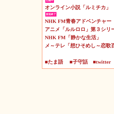
公開中
オンライン小説「ルミチカ」
放送終了
NHK FM青春アドベンチャー
アニメ「ルルロロ」第３シリ
NHK FM「静かな生活」
メ～テレ「想ひそめし～恋歌
■たま語
■子守話
■twitter