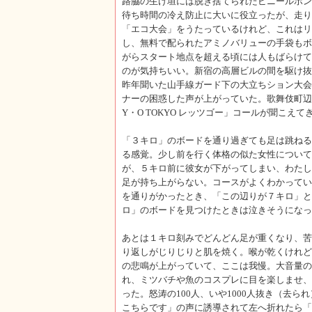
路脇の生け垣には脱ぎ捨てられたビニールポン
待ち時間の冷え防止に大いに役立ったが、走り
「エコ大会」をうたっているけれど、これはリ
し、無料で配られたアミノバリューの手袋もボ
がらスタート地点を超える頃には人もばらけて
のが気持ちいい。新宿の高層ビルの間を駆け抜
昨年聞いた山手線ガード下の大立ちション大会
ナーの困惑した声が上がっていた。歌舞伎町辺
Y・O TOKYO レッツゴー」コールが聞こ
「３キロ」のボードを通り過ぎても足は跳ねる
る感覚。少し前を行く体格の似た女性について
が、５キロ前に彼女が下がってしまい、わたし
足が持ち上がらない。コースがよくわかってい
を通りがかったとき、「この辺りが７キロ」と
ロ」のボードを見つけたときは泣きそうになっ
あとは１キロ刻みでどんどん足が重くなり、苦
り返しがじりじりと肌を焼く。喉が乾くけれど
の悲鳴が上がっていて、ここは我慢。大音量の
れ、ミツバチや魚のコスプレに目を楽しませ、
った。怒涛の100人、いや1000人抜き（去
こちらです」の声に誘導されて左へ折れたら「