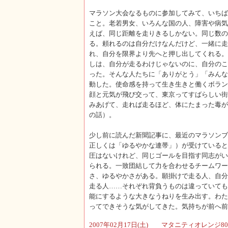
マラソン大会なるものに参加してみて、いちば
こと。老若男女、いろんな国の人、障害や病気
えば、同じ距離を走りきるしかない。同じ数の
る。頼れるのは自分だけなんだけど、一緒に走
れ、自分を限界より先へと押し出してくれる。
しは、自分が走るわけじゃないのに、自分のこ
った。そんな人たちに「ありがとう」「みんな
動した。使命感を持って生き生きと働くボラン
顔と元気が飛び交って、東京ってすばらしい街
みあげて、走れば走るほど、体にたまった毒が
の話）。
少し前に読んだ新聞記事に、最近のマラソンブ
正しくは「ゆるやかな連帯」）が受けていると
圧はないけれど、同じゴールを目指す同志がい
られる。一致団結して力を合わせるチームワー
さ、ゆるやかさがある。願掛けで走る人、自分
走る人……それぞれ背負うものは違っていても
能にするような大きなうねりを生み出す。わた
ってできそうな気がしてきた。気持ちが前へ前
2007年02月17日(土) マタニティオレンジ