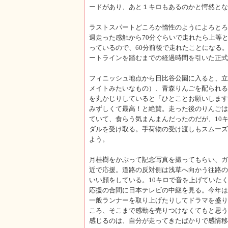
ードがあり、あと１キロもあるのかと愕然とな
ラストスパートどころか惰性のようによろとろ走
週走った感触から70分ぐらいで走れたら上等
っているので、60分前後で走れたことになる
ートラインを踏むまでの経過時間を引いた正式
フィニッシュ地点から日比谷公園に入ると、立
メイトみたいなもの）、青森りんごを配られる
を丸かじりしていると「ひとことお願いします
みずしくて最高！と絶賛。走った後のりんごは
ていて、食らう気まんまんだったのだが、10
ダルを受け取る。手荷物の受け渡しもスムーズ
よう。
月桂樹をかぶって記念写真を撮ってもらい、ガ
近で応援。道路の反対側は浅草へ向かう往路の
いい顔をしている。10キロで音を上げていた
応援の合間に日本テレビの中継を見る。今年は
一般ランナーを取り上げたりしてドラマを盛り
ころ、そこまで感動を売りつけなくてもと思う
感じるのは、自分が走ってきたばかりで感情移