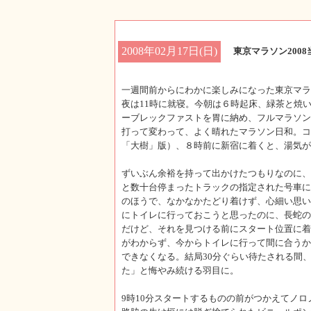
2008年02月17日(日)
東京マラソン2008
一週間前からにわかに楽しみになった東京マラ
夜は11時に就寝。今朝は６時起床、緑茶と焼
ーブレックファストを胃に納め、フルマラソン
打って変わって、よく晴れたマラソン日和。コ
「大樹」版）、８時前に新宿に着くと、湯気が
ずいぶん余裕を持って出かけたつもりなのに、
と数十台停まったトラックの指定された号車に
のほうで、なかなかたどり着けず、心細い思い
にトイレに行っておこうと思ったのに、長蛇の
だけど、それを見つける前にスタート位置に着
がわからず、今からトイレに行って間に合うか
できなくなる。結局30分ぐらい待たされる間
た」と悔やみ続ける羽目に。
9時10分スタートするものの前がつかえてノロ