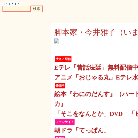
脚本家・今井雅子（い
放送／配信
Eテレ「昔話法廷」無料配信
アニメ「おじゃる丸」Eテレ水
発売中
絵本『わにのだんす』（ハー
カ』
「そこをなんとか」DVD
「
ファンサイト
朝ドラ「てっぱん」