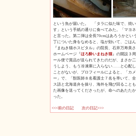
という魚が届いた。 「タラに似た味で、焼い
す」という手紙の通りに食べてみた。「マヨネ
と言った。第二弾は全長70cmはあろうかと
丁についた身をなめると、塩が効いて、ごはん
『まねき猫ホスピタル』の院長、石井万寿美さ
ホームページ『
ほろ酔いまねき猫
』の開設３周
ール便で賞品が送られてきたのだが、まさか二
うしよう、もう冷凍庫に入らない……と心配し
ことがないが、プロフィールによると、「カメ
ー」で、「獣医師８名看護士７名を率いて、全
ス語と北海道弁を操り、海外を飛び回ることも
た画像を送ってくださったが、命へのあたたか
った。
<<<前の日記
次の日記>>>