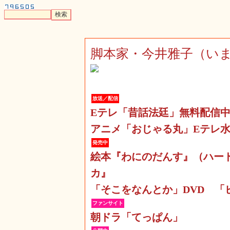
脚本家・今井雅子（い
放送／配信
Eテレ「昔話法廷」無料配信
アニメ「おじゃる丸」Eテレ水
発売中
絵本『わにのだんす』（ハー
カ』
「そこをなんとか」DVD
「
ファンサイト
朝ドラ「てっぱん」