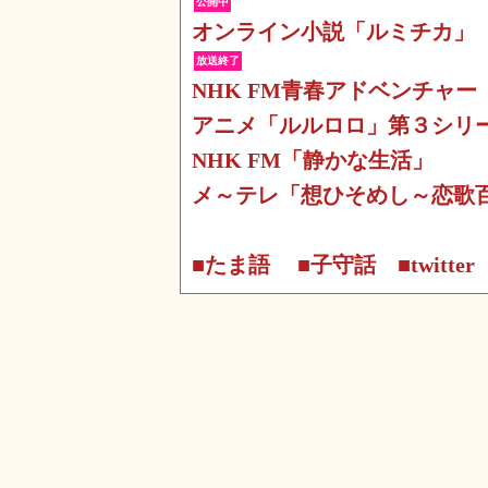
公開中
オンライン小説「ルミチカ」
放送終了
NHK FM青春アドベンチャー
アニメ「ルルロロ」第３シリ
NHK FM「静かな生活」
メ～テレ「想ひそめし～恋歌
■たま語
■子守話
■twitter