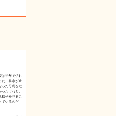
疫は半年で切れ
った。鼻水が止
なった母乳を吐
かったけれど、
晩様子を見るこ
っているのだ