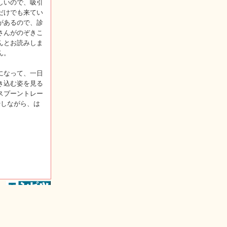
しいので、吸引
だけでも来てい
があるので、診
さんがのぞきこ
んとお読みしま
ん。
になって、一日
き込む姿を見る
スプーントレー
やしながら、は