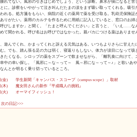
腫れてない。風邪の引きはじめでしょう、という診断。鼻水が痰になると苦
とに。診察をいやがって泣き叫んだたまの涙をまず吸い取ってくれる。吸引
われる。処方箋をもらい、病院の近くの薬局で薬を受け取る。乳幼児保険証
ありがたい。薬用のカルテを作るために用紙に記入していると、窓口のお姉
呼びしますか」と聞く。「たまと呼んでください」と言うと、「いえ……な
めて聞かれる。呼び名はお呼びではなかった。親バカにつける薬はありませ
、遊んでくれ、かまってくれと訴える元気はある。いつもよりさらに甘えた
む。でも、踏ん張る足の力は弱く、寝返りもしない。体力が涙目になって咳
きたくなる。シロップの薬をスプーンで飲ませながら、「離乳食に向けて、
幸中の幸い探し。「風邪に～な～って～ 風～邪にな～って～♪」と歌いあ
なんとか明るく乗り切っているところ。
17日(金) 学生新聞「キャンパス・スコープ（campus scope）」取材
17日(木) 魔女田さんの新作『平成職人の挑戦』
17日(火) オーマイフィッシュ！
次の日記>>>