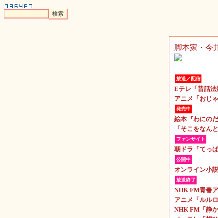
脚本家・今
放送／配信
Eテレ「昔話法
アニメ「おじゃ
発売中
絵本『わにの
「そこをなんと
ファンサイト
朝ドラ「てっ
公開中
オンライン小
放送終了
NHK FM青
アニメ「ルル
NHK FM「静