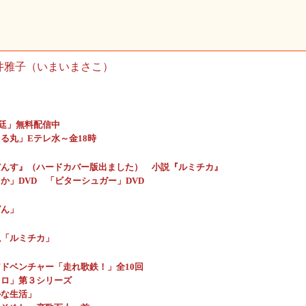
井雅子（いまいまさこ）
廷」無料配信中
る丸」Eテレ水～金18時
だんす』（ハードカバー版出ました）
小説『ルミチカ』
か」DVD
「ビターシュガー」DVD
ぱん」
説「ルミチカ」
春アドベンチャー「走れ歌鉄！」全10回
ロロ」第３シリーズ
かな生活」