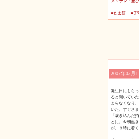
メ～テレ「想
■たま語
■子
2007年02月1
誕生日にもらっ
ると聞いていた
まらなくなり、
いた。すぐさま
「咳き込んだ拍
とに。今朝起き
が、８時に着く