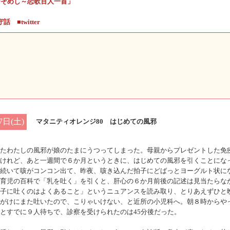
ひそめし～恋歌百人一首」
守話
■twitter
7日(土)
マタニティオレンジ80 はじめての風邪
たわたしの風邪が娘のたまにうつってしまった。母親からプレゼントした免
けれど、あと一週間で６か月というときに、はじめての風邪を引くことにな
続いて咳がコンコン出て、昨夜、咳き込んだ拍子にどばっとヨーグルト状に
育児の百科で「乳を吐く」を引くと、肝心の６か月前後の記述は見当たらな
子に吐くのはよくあること」というニュアンスを読み取り、とりあえずひと
がけにまた吐いたので、こりゃいけない、と近所の小児科へ。朝８時からや
とすでに９人待ちで、診察を受けられたのは45分後だった。