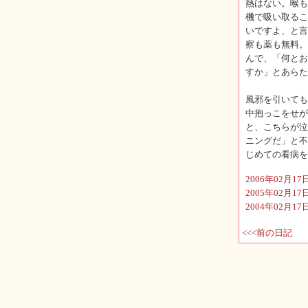
熱はない。喉も
機で吸い取るこ
いですよ、と言
察も薬も無料。
んで、「何とお
すか」とあらた
風邪を引いても
中抱っこをせが
と、こちらが泣
ニングだ」と不
じめての看病を
2006年02月
2005年02月
2004年02月
<<<前の日記