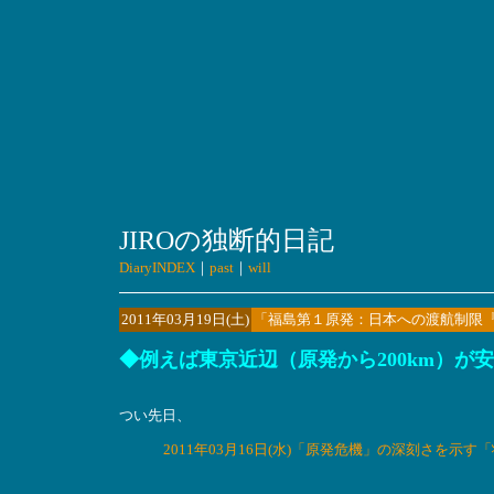
JIROの独断的日記
DiaryINDEX
｜
past
｜
will
2011年03月19日(土)
「福島第１原発：日本への渡航制限『
◆例えば東京近辺（原発から200km）が
つい先日、
2011年03月16日(水)「原発危機」の深刻さを示す