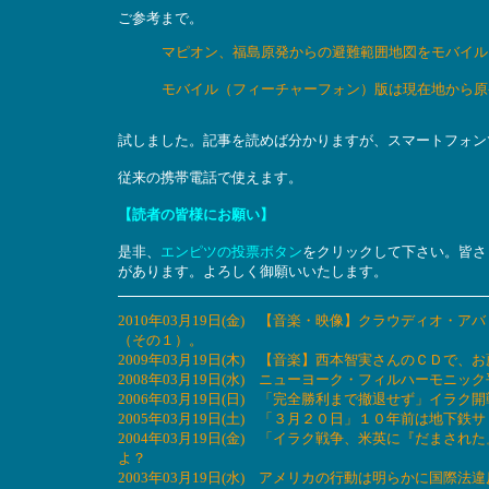
ご参考まで。
マピオン、福島原発からの避難範囲地図をモバイルとA
モバイル（フィーチャーフォン）版は現在地から原
試しました。記事を読めば分かりますが、スマートフォン
従来の携帯電話で使えます。
【読者の皆様にお願い】
是非、
エンピツの投票ボタン
をクリックして下さい。皆さ
があります。よろしく御願いいたします。
2010年03月19日(金) 【音楽・映像】クラウディオ
（その１）。
2009年03月19日(木) 【音楽】西本智実さんのＣＤで、
2008年03月19日(水) ニューヨーク・フィルハーモニッ
2006年03月19日(日) 「完全勝利まで撤退せず」イラ
2005年03月19日(土) 「３月２０日」１０年前は地
2004年03月19日(金) 「イラク戦争、米英に『だま
よ？
2003年03月19日(水) アメリカの行動は明らかに国際