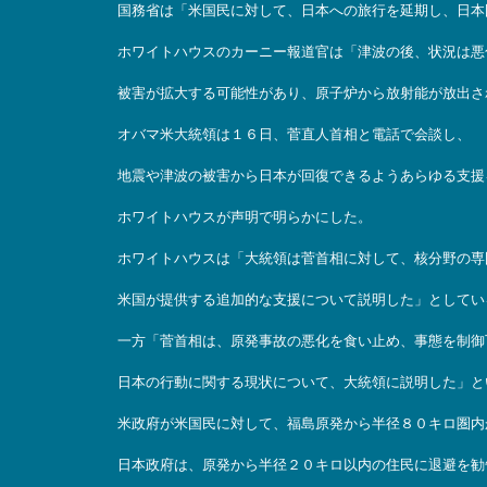
国務省は「米国民に対して、日本への旅行を延期し、日本
ホワイトハウスのカーニー報道官は「津波の後、状況は悪
被害が拡大する可能性があり、原子炉から放射能が放出さ
オバマ米大統領は１６日、菅直人首相と電話で会談し、
地震や津波の被害から日本が回復できるようあらゆる支援
ホワイトハウスが声明で明らかにした。
ホワイトハウスは「大統領は菅首相に対して、核分野の専
米国が提供する追加的な支援について説明した」としてい
一方「菅首相は、原発事故の悪化を食い止め、事態を制御
日本の行動に関する現状について、大統領に説明した」と
米政府が米国民に対して、福島原発から半径８０キロ圏内
日本政府は、原発から半径２０キロ以内の住民に退避を勧