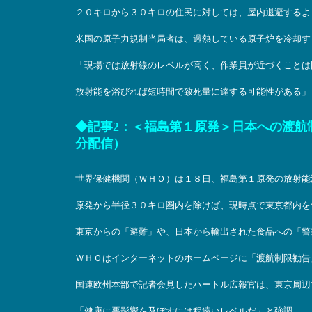
２０キロから３０キロの住民に対しては、屋内退避するよ
米国の原子力規制当局者は、過熱している原子炉を冷却す
「現場では放射線のレベルが高く、作業員が近づくことは
放射能を浴びれば短時間で致死量に達する可能性がある」
◆
記事2
：＜福島第１原発＞日本への渡航制限
分配信）
世界保健機関（ＷＨＯ）は１８日、福島第１原発の放射能
原発から半径３０キロ圏内を除けば、現時点で東京都内を
東京からの「避難」や、日本から輸出された食品への「警
ＷＨＯはインターネットのホームページに「渡航制限勧告
国連欧州本部で記者会見したハートル広報官は、東京周辺
「健康に悪影響を及ぼすには程遠いレベルだ」と強調。