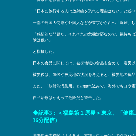
「日本に旅行する人は放射線を恐れる理由はない」と述べ
一部の外国大使館や外国人などが東京から西へ「避難」し
「感情的な問題だ。それぞれの危機対応なので、気持ちは
険は低い」
と指摘した。
日本の食品に関しては、被災地域の食品も含めて「震災以
被災後は、気候や被災地の状況を考えると、被災地の食品
また、「放射能汚染用」との触れ込みで、海外でもヨウ素
自己治療はかえって危険だと警告した。
◆
記事3
：＜福島第１原発＞東京、「健康上の
36分配信）
国際原子力機関（ＩＡＥＡ、本部・ウィーン）のグラハム