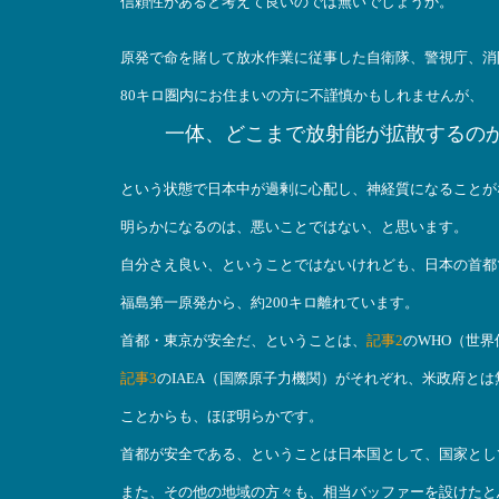
信頼性があると考えて良いのでは無いでしょうか。
原発で命を賭して放水作業に従事した自衛隊、警視庁、消
80キロ圏内にお住まいの方に不謹慎かもしれませんが、
一体、どこまで放射能が拡散するの
という状態で日本中が過剰に心配し、神経質になることが
明らかになるのは、悪いことではない、と思います。
自分さえ良い、ということではないけれども、日本の首都
福島第一原発から、約200キロ離れています。
首都・東京が安全だ、ということは、
記事2
のWHO（世界
記事3
のIAEA（国際原子力機関）がそれぞれ、米政府と
ことからも、ほぼ明らかです。
首都が安全である、ということは日本国として、国家とし
また、その他の地域の方々も、相当バッファーを設けたと