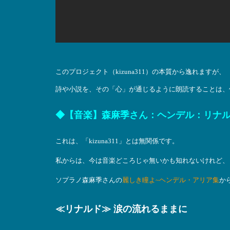
このプロジェクト（kizuna311）の本質から逸れますが、
詩や小説を、その「心」が通じるように朗読することは、
◆【音楽】森麻季さん：ヘンデル：リナ
これは、「kizuna311」とは無関係です。
私からは、今は音楽どころじゃ無いかも知れないけれど、
ソプラノ森麻季さんの
麗しき瞳よ~ヘンデル・アリア集
か
≪リナルド≫ 涙の流れるままに