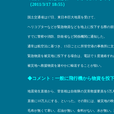
（2011/3/17 18:55）
国土交通省は17日、東日本巨大地震を受けて、
ヘリコプターなどが緊急物資などを地上に投下する際の規
すでに警察や消防、防衛省など関係機関に通知した。
通常は航空法に基づき、15日ごとに所管空港の事務所に
緊急物資を被災地に投下する場合は、電話で１度連絡すれ
被災地へ救援物資を速やかに輸送することが狙い。
◆コメント：一般に飛行機から物資を投
地震発生直後から、菅首相は自衛隊の災害救援要員を5万
直後に10万人にする、といった。その割には、被災地の
毛布が無くて寒い。石油が無い。食料がない。水が無い。