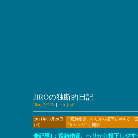
JIROの独断的日記
DiaryINDEX
｜
past
｜
will
2011年03月20日
「緊急物資、ヘリから投下しやすく 
(日)
「kizuna311」開設
◆
記事1
：緊急物資、ヘリから投下しやす