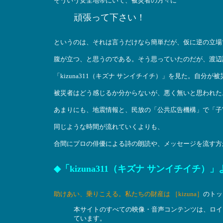
そういう安全地帯にいて、被災者の方々に
頑張って下さい！
というのは、それは言うだけなら簡単だが、仮に逆の立場
腹が立つ、と思うのである。そう思っていたのだが、渡辺
「kizuna311（キズナ サンイチイチ）」を見た。自分が
被災者はどう感じるか分からないが、悪く無いと思われた
あまりにも、地震情報と、民放の「公共広告機構」で「子
同じような時間が流れていくよりも、
合間にプロの俳優による詩の朗読や、メッセージを流す方
◆「kizuna311（キズナ サンイチイチ
助けあい、乗りこえる。私たちの財産は ［kizuna］
のトッ
本サイトのすべての映像・音声コンテンツは、ロイ
ています。