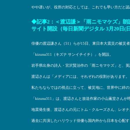
やや遅いが、役所の対応としては、これでも早い方だと認
◆記事2：＜渡辺謙＞「雨ニモマケズ」朗
サイト開設（毎日新聞デジタル 3月20日(日
俳優の渡辺謙さん（51）らが15日、東日本大震災の被災
「kizuna311（キズナ サンイチイチ）」を開設。
岩手県出身の詩人・宮沢賢治作の「雨ニモマケズ」と、英
渡辺さんは「メディアには、それぞれの役割があります。
私たちならではの視点に立って、被災地に、世界中に絆の
「kizuna311」は、渡辺さんと放送作家の小山薫堂さんが
地震発生後、渡辺さんの元にトム・クルーズさん、レオナ
過去に共演したハリウッド俳優ら国内外から日本を心配す