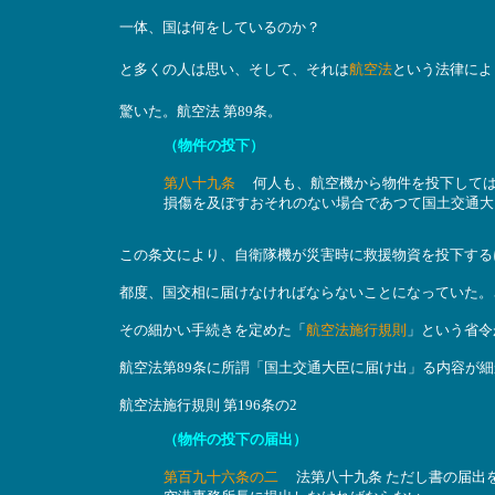
一体、国は何をしているのか？
と多くの人は思い、そして、それは
航空法
という法律によ
驚いた。航空法 第89条。
（物件の投下）
第八十九条
何人も、航空機から物件を投下しては
損傷を及ぼすおそれのない場合であつて国土交通大
この条文により、自衛隊機が災害時に救援物資を投下する
都度、国交相に届けなければならないことになっていた。
その細かい手続きを定めた「
航空法施行規則
」という省令
航空法第89条に所謂「国土交通大臣に届け出」る内容が
航空法施行規則 第196条の2
（物件の投下の届出）
第百九十六条の二
法第八十九条 ただし書の届出