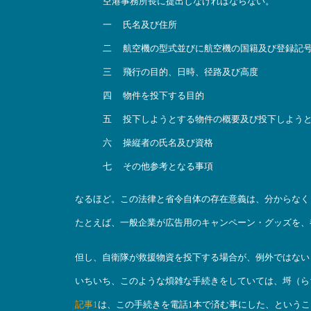
空港事務所長に提出しなければならない。
一 氏名及び住所
二 航空機の型式並びに航空機の国籍及び登録記
三 飛行の目的、日時、径路及び高度
四 物件を投下する目的
五 投下しようとする物件の概要及び投下しよう
六 操縦者の氏名及び資格
七 その他参考となる事項
なるほど。この法律と省令自体の存在意義は、分からなく
たとえば、一般企業が広告用のキャンペーン・グッズを、
但し、自衛隊が救援物資を投下する場合が、例外ではない
いちいち、このような煩雑な手続きをしていては、埒（ら
記事1
は、この手続きを電話1本で済む事にした、というこ