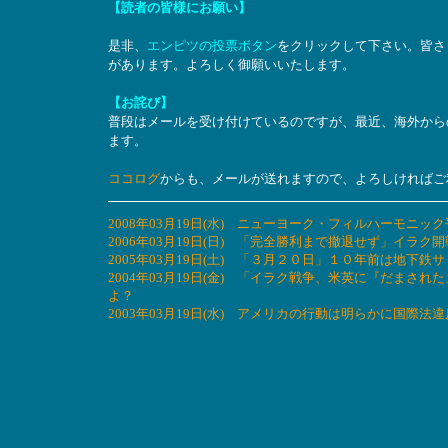
【読者の皆様にお願い】
是非、
エンピツの投票ボタン
をクリックして下さい。皆さ
があります。よろしく御願いいたします。
【お詫び】
普段はメールを受け付けているのですが、最近、海外から
ます。
ココログ
からも、メールが送れますので、よろしければご
2008年03月19日(水) ニューヨーク・フィルハーモニッ
2006年03月19日(日) 「完全勝利まで撤退せず」イラ
2005年03月19日(土) 「３月２０日」１０年前は地
2004年03月19日(金) 「イラク戦争、米英に『だま
よ？
2003年03月19日(水) アメリカの行動は明らかに国際