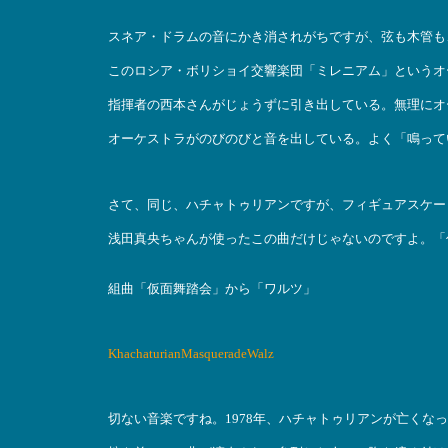
スネア・ドラムの音にかき消されがちですが、弦も木管も
このロシア・ボリショイ交響楽団「ミレニアム」というオ
指揮者の西本さんがじょうずに引き出している。無理にオ
オーケストラがのびのびと音を出している。よく「鳴って
さて、同じ、ハチャトゥリアンですが、フィギュアスケー
浅田真央ちゃんが使ったこの曲だけじゃないのですよ。「
組曲「仮面舞踏会」から「ワルツ」
KhachaturianMasqueradeWalz
切ない音楽ですね。1978年、ハチャトゥリアンが亡くな