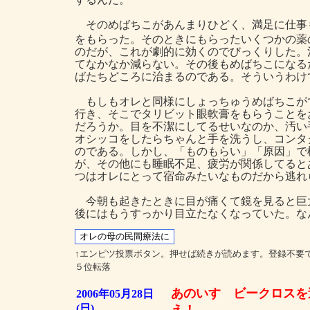
そのめばちこがあんまりひどく、満足に仕事
をもらった。そのときにもらったいくつかの薬
のだが、これが劇的に効くのでびっくりした。
てなかなか減らない。その後もめばちこになる
ばたちどころに治まるのである。そういうわけ
もしもオレと同様にしょっちゅうめばちこが
行き、そこでタリビット眼軟膏をもらうことを
だろうか。目を不潔にしてるせいなのか、汚い
オシッコをしたらちゃんと手を洗うし、コンタ
のである。しかし、「ものもらい」「原因」で
が、その他にも睡眠不足、疲労が関係してると
つはオレにとって宿命みたいなものだから逃れ
今朝も起きたときに目が痛くて鏡を見ると巨
後にはもうすっかり目立たなくなっていた。な
↑エンピツ投票ボタン。押せば続きが読めます。登録不要
５位転落
あのいすゞビークロスを
2006年05月28日
(日)