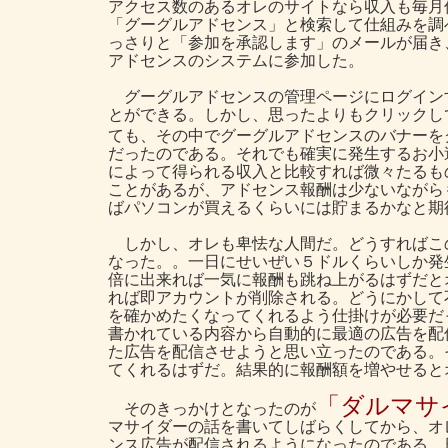
アクセス数のあるオレのサイトなら収入も毎月
「グーグルアドセンス」と検索して仕組みを調
っさりと「参加を承認します」のメールが届き
アドセンスのシステムに参加した。
グーグルアドセンスの管理ページにログイン
とができる。しかし、思ったよりもクリックし
ても、その中でグーグルアドセンスのバナーをク
だったのである。それでも確実に発生するお小
によって得られる収入と比較すれば微々たるも
ことがあるが、アドセンス報酬は少ないながら
ばパソコンが買えるくらいには貯まるかなと期
しかし、オレも卑怯な人間だ。どうすればこ
なった。。一日にせいぜい５ドルくらいしか発
倍に出来れば一気に報酬も跳ね上がるはずだと
れば即アカウントが削除される。どうにかして
を確かめたくなってくれるよう仕掛けが必要だ
書かれている内容から自動的に最適の広告を配
た広告を配信させようと思い立ったのである。
てくれるはずだ。結果的に報酬額を増やせると
「ダルマサ
そのきっかけとなったのが
マサイダーの話を書いてしばらくしてから、オ
ンス広告が配信されるようになったのである。