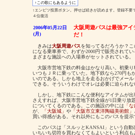
↑エンピツ投票ボタン。押せば続きが読めます。登録不要
４位復活
大阪周遊パスは最強アイ
2006年05月22日
(月)
だ！
きみは
大阪周遊パス
を知ってるだろうか？こ
になる乗車券で、わずか2000円で販売されて
まざまな施設への入場券がセットされている。
大阪市営地下鉄の料金はかなり高い。初乗り料
いつもＪＲに乗っていた。地下鉄なら270円もか
いのである。しかも地上を走るおかげでメール
できる。そういうわけでオレは必要に迫られな
しかし、地下鉄にこんな便利なアイテムが出現
さえすれば、大阪市営地下鉄全線が1日乗り放
についてくるのである。この施設の中には
「な
が、
「大阪城」
や
「大阪市立東洋陶磁美術館」
買い得感がある。それ以外にもこのパスを提示
このパスは「スルッとKANSAI」という自
いちいち切符を買わなくてもよいという利点も