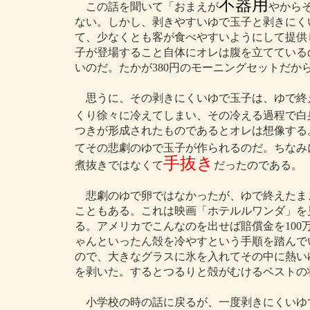
不器用
この話を聞いて「おまえが
やから
ない。しかし、剥きやすいゆで玉子と剥きにく
て、少なくとも客が食べやすいようにして提供
子が登場すること自体にオレは腹を立てている
いのだ。たかが380円のモーニングセットだか
思うに、その剥きにくいゆで玉子は、ゆで終
くり徐々に冷えてしまい、その冷える過程で白
つきが形成されたものであるとオレは想像する
てその悲劇のゆで玉子が作られるのだ。ちなみ
手抜き
煮抜きではなくて
だったのである。
悲劇のゆで卵ではなかったが、ゆで終えたま
こともある。これは映画「ホテルルワンダ」を
る。アメリカでこんなのを出せば賠償金を10
ゃんといったん殻を冷やすという手順を踏んで
ので、大きなグラスに氷を入れてその中に熱い
を剥いた。するとつるりと殻がむけるベストの
小学校の時の話に戻るが、一度剥きにくいゆ