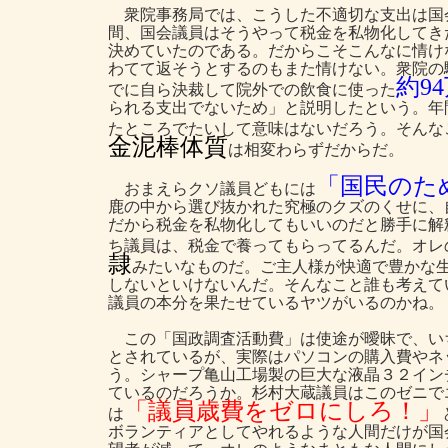
衆院事務局では、こうした不適切な支出は国
間、国会議員はそうやって税金を私物化してき
決めていたのである。だからこそこんなに情け
わてて返そうとするのもまた情けない。衆院の駒
約9
でに自ら決裁して院外での飲食に使った
られる支出でないため」と説明したという。年間
たところでたいして意味はないだろう。そんな
金泥棒体質
は相変わらずだからだ。
「国民のた
おまえらクソ議員どもには
鹿の中から選び抜かれた究極のクズのくせに、
だから税金を私物化してもいいのだと勝手に解
ち議員は、税金で養ってもらってるんだ。オレ
隷
みたいなものだ。ご主人様が快適で豊かな
しないといけないんだ。そんなこと誰も考えて
議員の本分を果たせているヤツがいるのかね。
この「国政調査活動費」は使途が曖昧で、い
とされているが、実際はパソコンの購入費やネ
う。シャープ亀山工場製の巨大な液晶３２イン
ているのだろうか。杉村大蔵議員はこのゼニで
「議員歳費をゼロにしろ！」
は
ボランティアとしてやれるような人間だけが国