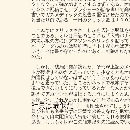
クリックして確かめようとするはずである。オ
センスに配信させ、ブラジャーの話を書いて高
書いてガスメディックの広告を配信させたので
と当たり前である。一日のクリック数は１００
こんなにクリックされ、しかも広告に興味を
ことである。オレは日記のどこにも「広告バナ
式掲示板の方にはアマゾンへのリンクを貼って
が、グーグルの方は契約時に「不正があればア
いうことは書かなかったのである。削除されな
のだ。
しかし、破局は突如訪れた。それが上記のメ
トが復活するのだと思っていた。少なくともオ
約違反はしていないはずという自信があったか
よいと思っていた。ところがネットで検索する
復活できないようになっているとか。なんとか
訴えてアカウントが復旧するようにしようと思
を読むと、それがいかに困難なことであるかが
社員は最低だ！
一度削除されてしまう
員が名前も名乗らずに定型文の答えを繰り返す
合わせて自動配信で広告を出稿してくれる便利
ある。もしもオレがこの顛末記を先に読んでい