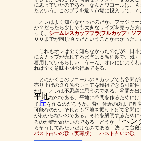
に思っていたのである。なんとワコールは、Ａ
たという。このブラを近々市場に投入して、Ａ
オレはよく知らなかったのだが、ブラジャー
か？だったら少しでも大きなサイズを売った方
って、
シームレスカップブラ(フルカップ・ソフ
００までが同じ値段だということがわかった。
これもオレは全く知らなかったのだが、日本
にＡカップが売れてる比率は８％程度で、残り
着用しているらしい。うーん、オレにはよくわ
れは全く意味不明の行為である。
とにかくこのワコールのＡカップでも谷間が
売り上げの２０％のシェアを獲得できる可能性
かし、オレは不思議に思うのである。谷間が出
平地
なのである。平地に谷間を作るためには
丘
て
を作るのだろうか。背中付近の肉まで乳
可能なのか。それとも平地を掘り下げて谷間に
がわからないのである。それを解明するために
「ヘン
るのか確かめたいのである。どうか
らそうしてみたいだけなのである。決して普段
バスト占いの歌（実写版）
バスト占いの歌
←