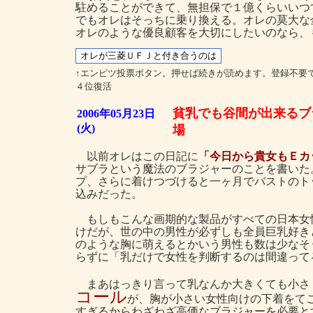
駐めることができて、無担保で１億くらいいつ
でもオレはそっちに乗り換える。オレの莫大な
オレのような優良顧客を大切にしたいのなら、
↑エンピツ投票ボタン。押せば続きが読めます。登録不要
４位復活
貧乳でも谷間が出来るブ
2006年05月23日
(火)
場
以前オレはこの日記に
「今日から貴女もＥカ
サブラという魔法のブラジャーのことを書いた
プ、さらに着けつづけると一ヶ月でバストのト
込みだった。
もしもこんな画期的な製品がすべての日本女
けだが、世の中の男性が必ずしも全員巨乳好き
のような胸に萌えるとかいう男性も数は少なそ
らずに「乳だけで女性を判断するのは間違って
まあはっきり言って乳なんか大きくても小さ
コール
が、胸が小さい女性向けの下着をて
すぎるからわざわざ高価なブラジャーを必要と