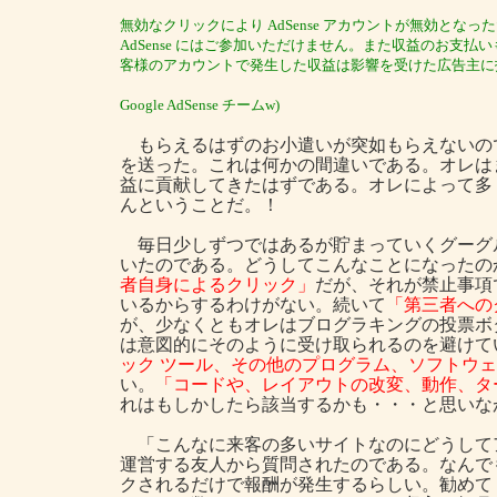
無効なクリックにより AdSense アカウントが無効となったた
AdSense にはご参加いただけません。また収益のお支払
客様のアカウントで発生した収益は影響を受けた広告主に
Google AdSense チームw)
もらえるはずのお小遣いが突如もらえないの
を送った。これは何かの間違いである。オレは
益に貢献してきたはずである。オレによって多
んということだ。！
毎日少しずつではあるが貯まっていくグーグ
いたのである。どうしてこんなことになったの
者自身によるクリック」
だが、それが禁止事項
いるからするわけがない。続いて
「第三者への
が、少なくともオレはブログラキングの投票ボ
は意図的にそのように受け取られるのを避けて
ック ツール、その他のプログラム、ソフトウ
い。
「コードや、レイアウトの改変、動作、タ
れはもしかしたら該当するかも・・・と思いな
「こんなに来客の多いサイトなのにどうして
運営する友人から質問されたのである。なんで
クされるだけで報酬が発生するらしい。勧めて