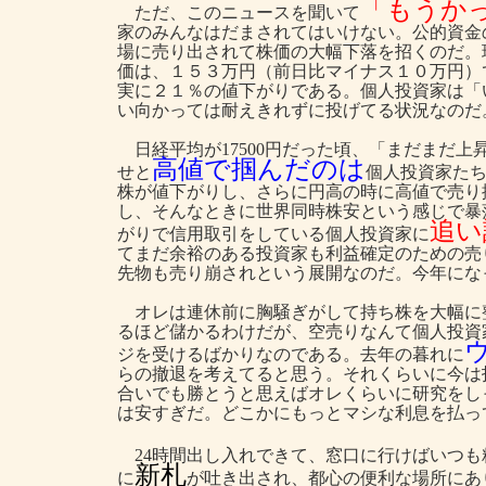
「もうか
ただ、このニュースを聞いて
家のみんなはだまされてはいけない。公的資金
場に売り出されて株価の大幅下落を招くのだ。
価は、１５３万円（前日比マイナス１０万円）
実に２１％の値下がりである。個人投資家は「
い向かっては耐えきれずに投げてる状況なのだ
日経平均が17500円だった頃、「まだまだ
高値で掴んだのは
せと
個人投資家た
株が値下がりし、さらに円高の時に高値で売り
し、そんなときに世界同時株安という感じで暴
追い
がりで信用取引をしている個人投資家に
てまだ余裕のある投資家も利益確定のための売
先物も売り崩されという展開なのだ。今年にな
オレは連休前に胸騒ぎがして持ち株を大幅に
るほど儲かるわけだが、空売りなんて個人投資
ジを受けるばかりなのである。去年の暮れに
らの撤退を考えてると思う。それくらいに今は
合いでも勝とうと思えばオレくらいに研究をし
は安すぎだ。どこかにもっとマシな利息を払っ
24時間出し入れできて、窓口に行けばいつも
新札
に
が吐き出され、都心の便利な場所にあ