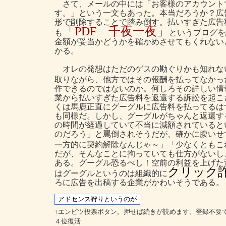
さて、メールの中には「お客様のアカウント
す。」という一文もあった。本当だろうか？広
形で削除することで踏み倒す。払いすぎた広告
「PDF 千夜一夜」
も
というブログを
金額が妥当かどうかを確かめさせてもくれない
かる。
オレの発想はただのゲスの勘ぐりかも知れな
取りながら、他方ではその報酬を払ってなかっ
作できるのではないのか。何しろその詳しい情
業から払いすぎた広告料を返還する訴訟を起こ
くは馬鹿正直にグーグルに広告料を払ってるは
も同様だ。しかし、グーグルがちゃんと返還す
の時間が経過していて不当に減額されていると
のだろう」と罵倒されそうだが、確かに腹いせ
一方的に契約解除なんじゃ～」「少なくともこ
だが、そんなことに拘っていても仕方がないし
ある。グーグル恐るべし！空前の利益を上げた
クリック
はグーグルというのは組織的に
ろに広告を出稿する企業がかわいそうである。
↑エンピツ投票ボタン。押せば続きが読めます。登録不要
４位復活