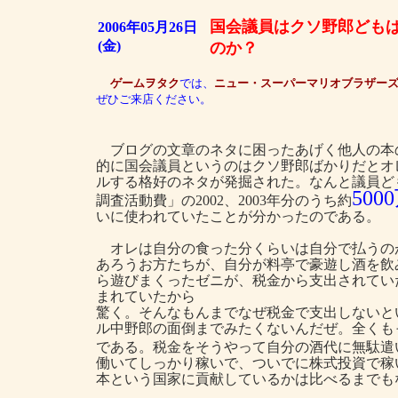
国会議員はクソ野郎ども
2006年05月26日
(金)
のか？
ゲームヲタク
では、
ニュー・スーパーマリオブラザー
ぜひご来店ください。
ブログの文章のネタに困ったあげく他人の本
的に国会議員というのはクソ野郎ばかりだとオ
ルする格好のネタが発掘された。なんと議員ど
500
調査活動費」の2002、2003年分のうち約
いに使われていたことが分かったのである。
オレは自分の食った分くらいは自分で払うの
あろうお方たちが、自分が料亭で豪遊し酒を飲
ら遊びまくったゼニが、税金から支出されてい
まれていたから
驚く。そんなもんまでなぜ税金で支出しないと
ル中野郎の面倒までみたくないんだぜ。全くも
である。税金をそうやって自分の酒代に無駄遣
働いてしっかり稼いで、ついでに株式投資で稼
本という国家に貢献しているかは比べるまでも