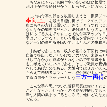
ちなみにもっとも納付率が高いのは島根県で
割以上が年金給付だから、払った以上にガッポ
この納付率の低さを改善しようと、損保ジャ
率向上」
を最大目標に掲げて、２％のアッ
府にもその方針は届いた。さて、どうすればこ
なかなかの知恵者だった。納付率というのは 
は払ってる人を増やすことで納付率アップを目
率はアップする！」という裏技を管内すべての
など一部の事務所を除いて、ほとんどの事務所
未納者であっても、収入が基準を下回れば申
自筆で提出しないといけないのだが、未納者と
りしてなかなか連絡がとれないので申請書を渡
もに考えていないのである。そこで職員が親切
をしてあげたのである。大阪府では３万7406
もらえて未納者はラッキー、納付率が上がって
三方一両得
て菅原局長もラッキーという
こんな手を思いついた菅原局長は偉い！とこ
こととなった。せっかくの名案が理解してもら
着な人間の集まってるところで、他にどんな方
である。