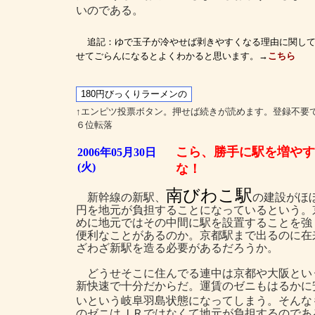
いのである。
追記：ゆで玉子が冷やせば剥きやすくなる理由に関し
せてごらんになるとよくわかると思います。→
こちら
↑エンピツ投票ボタン。押せば続きが読めます。登録不要
６位転落
こら、勝手に駅を増やす
2006年05月30日
(火)
な！
南びわこ駅
新幹線の新駅、
の建設がほ
円を地元が負担することになっているという。
めに地元ではその中間に駅を設置することを強
便利なことがあるのか。京都駅まで出るのに在
ざわざ新駅を造る必要があるだろうか。
どうせそこに住んでる連中は京都や大阪とい
新快速で十分だからだ。運賃のゼニもはるかに
いという岐阜羽島状態になってしまう。そんな
のゼニはＪＲではなくて地元が負担するのであ