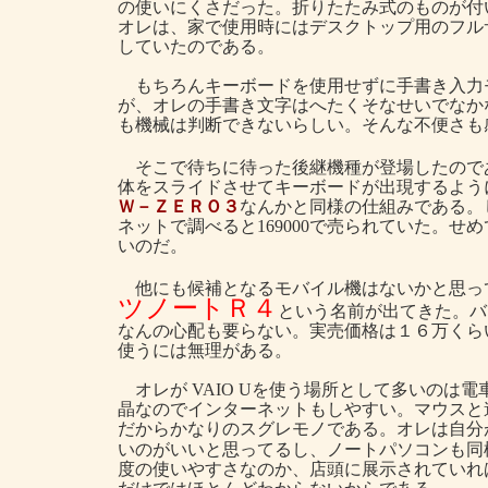
の使いにくさだった。折りたたみ式のものが付
オレは、家で使用時にはデスクトップ用のフル
していたのである。
もちろんキーボードを使用せずに手書き入力
が、オレの手書き文字はへたくそなせいでなか
も機械は判断できないらしい。そんな不便さも
そこで待ちに待った後継機種が登場したので
体をスライドさせてキーボードが出現するよう
Ｗ－ＺＥＲＯ３
なんかと同様の仕組みである。
ネットで調べると169000で売られていた。せ
いのだ。
他にも候補となるモバイル機はないかと思っ
ツノートＲ４
という名前が出てきた。バ
なんの心配も要らない。実売価格は１６万くら
使うには無理がある。
オレが VAIO Uを使う場所として多いのは
晶なのでインターネットもしやすい。マウスと
だからかなりのスグレモノである。オレは自分
いのがいいと思ってるし、ノートパソコンも同
度の使いやすさなのか、店頭に展示されていれ