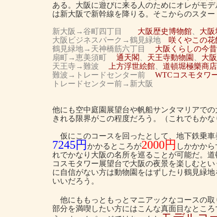
ある。大阪に遊びに来る人のためにオレがモデ
は新大阪で新幹線を降りる。そこからのスター
新大阪→谷町四丁目
大阪歴史博物館
、
大阪
大阪ビジネスパーク→鶴見緑地
咲くやこの花
鶴見緑地→天神橋筋六丁目
大阪くらしの今昔
扇町→恵美須町
通天閣
、
天王寺動物園
、
大阪
天王寺→難波
上方浮世絵館
、
道頓堀極樂商店
難波→トレードセンター前
WTCコスモタワ
トレードセンター前→新大阪
他にも空中庭園展望台や帆船サンタマリアでの
きれる限界がこの程度だろう。（これでもかな
仮にこのコースを回ったとして、地下鉄乗車券の
7245円
2000円
かかるところが
しかかから
れでかなり大阪の名所を巡ることが可能だ。道
コスモタワー展望台で大阪の夜景を楽しむとい
に自信がない方は動物園をはずしたり鶴見緑地
いいだろう。
他にももっともっとマニアックなコースの取
部分を満喫したい方にはこんな真面目なところ