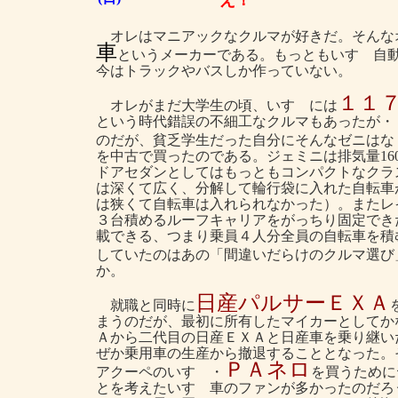
え！
オレはマニアックなクルマが好きだ。そんな
車
というメーカーである。もっともいすゞ自
今はトラックやバスしか作っていない。
１１
オレがまだ大学生の頃、いすゞには
という時代錯誤の不細工なクルマもあったが・
のだが、貧乏学生だった自分にそんなゼニはな
を中古で買ったのである。ジェミニは排気量160
ドアセダンとしてはもっともコンパクトなクラ
は深くて広く、分解して輪行袋に入れた自転車
は狭くて自転車は入れられなかった）。またレ
３台積めるルーフキャリアをがっちり固定でき
載できる、つまり乗員４人分全員の自転車を積
していたのはあの「間違いだらけのクルマ選び
か。
日産パルサーＥＸＡ
就職と同時に
まうのだが、最初に所有したマイカーとしてか
Ａから二代目の日産ＥＸＡと日産車を乗り継い
ぜか乗用車の生産から撤退することとなった。
ＰＡネロ
アクーペのいすゞ・
を買うために
とを考えたいすゞ車のファンが多かったのだろ