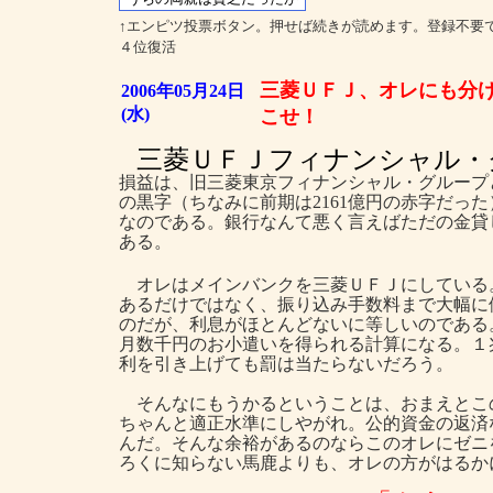
↑エンピツ投票ボタン。押せば続きが読めます。登録不要
４位復活
三菱ＵＦＪ、オレにも分
2006年05月24日
(水)
こせ！
三菱ＵＦＪフィナンシャル・
損益は、旧三菱東京フィナンシャル・グループと
の黒字（ちなみに前期は2161億円の赤字だっ
なのである。銀行なんて悪く言えばただの金貸
ある。
オレはメインバンクを三菱ＵＦＪにしている
あるだけではなく、振り込み手数料まで大幅に
のだが、利息がほとんどないに等しいのである
月数千円のお小遣いを得られる計算になる。１
利を引き上げても罰は当たらないだろう。
そんなにもうかるということは、おまえとこ
ちゃんと適正水準にしやがれ。公的資金の返済
んだ。そんな余裕があるのならこのオレにゼニ
ろくに知らない馬鹿よりも、オレの方がはるか