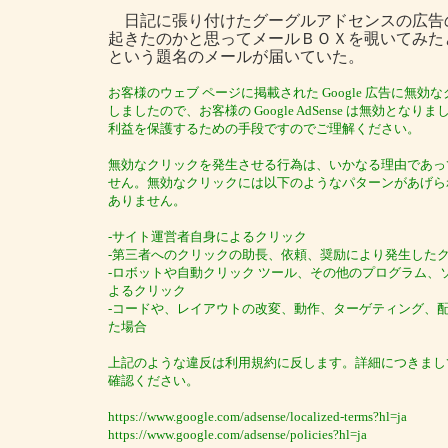
日記に張り付けたグーグルアドセンスの広告
起きたのかと思ってメールＢＯＸを覗いてみたところ
という題名のメールが届いていた。
お客様のウェブ ページに掲載された Google 広告に無効
しましたので、お客様の Google AdSense は無効とな
利益を保護するための手段ですのでご理解ください。
無効なクリックを発生させる行為は、いかなる理由であっ
せん。無効なクリックには以下のようなパターンがあげら
ありません。
-サイト運営者自身によるクリック
-第三者へのクリックの助長、依頼、奨励により発生した
-ロボットや自動クリック ツール、その他のプログラム、
よるクリック
-コードや、レイアウトの改変、動作、ターゲティング、
た場合
上記のような違反は利用規約に反します。詳細につきまし
確認ください。
https://www.google.com/adsense/localized-terms?hl=ja
https://www.google.com/adsense/policies?hl=ja