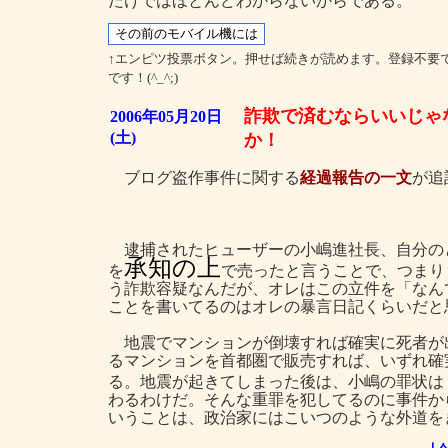
だけではほとんどわからないからである。
↑エンピツ投票ボタン。押せば続きが読めます。登録不要
です！(^_^;)
詐欺で済むならいいじゃ
2006年05月20日
(土)
か！
ブログ盗作事件に関する
経過報告の一文
が追
逮捕されたヒューザーの小嶋進社長、自分の
承知の上
を
で売ったと言うことで、つまり
う詐欺容疑なんだが、オレはこの立件を「なん
ことを書いてるのはオレの暴言日記くらいだと
地震でマンションが倒壊すれば確実に死者が
るマンションを首都圏で販売すれば、いずれ確
る。地震が起きてしまった後は、小嶋の罪状は
わるわけだ。そんな重罪を犯してるのに事件か
いうことは、政治家にはこいつのような外道を