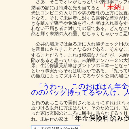
さあ、そこでオレがもっといい納付率アップ
「未納」
納者の額には特殊な光を当てると
光はコンビニの入り口や駅の改札の上方に設置
となる。そして未納者に対する露骨な差別が起
きを踏んで猶予や免除を行った者は入れ墨をす
わない不届き者に対しての罰である。どんなに
然と輝く未納の入れ墨、むちゃくちゃかっこ悪
公共の場所では至る所に入れ墨チェック用の
を衆目にさらすこととなるのである。そんなこ
することだろう。これは極端な方法だが、未納
陥があると思っている。未納率ナンバー２の大
果、生活保護受給率はダントツの日本一となっ
という事実からそれは明らかである。「払って
の徹底によってズルをしてるヤツを公開の場に
「うわっ、このおばはん年金
ののバッグ持ってるやんけ、
と街のあちこちで罵倒されるようにすればいい
近づける以外に方法はない。そのためには、払
った家は玄関のところに勝手に貼られてるＮＨ
「年金保険料踏み
れ、未納付の家は