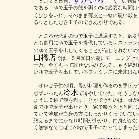
すかいらーくで
５月２８日朝、
朝食
である。ゆで玉子の殻を剥くのに必要な時間は
くひびをいれ、そのまま薄皮と一緒に硬い殻を
るりとしたむき玉子のできあがりである。
ところが悲劇のゆで玉子に遭遇すると、殻を
とも食用にゆで玉子を提供しているレストラン
のゆで玉子を出してくることが信じられないの
口橋店
では、５月28日の朝にモーニングセ
千万、全くもって許せないのである。もう絶対
いゆで玉子を出しているファミレスに未来はな
オレは子供の頃、母が料理を作るのを手伝っ
冷水
必ずいったん
で冷やしていた。そうしな
ように５秒で殻を剥くことができたのは、母が
食でゆで玉子が出たとき、家で喰うときと同じ
ていて薄皮が白身の方にしっかりくっついてい
終えるまでにかなり時間が掛かり、白身がかな
く無惨なでこぼこのゆで玉子になってしまった