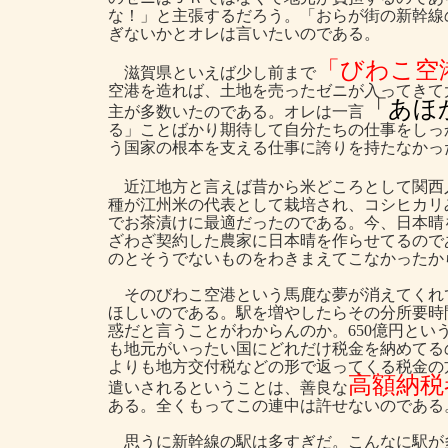
な！」と主張するだろう。「おらが街の新幹線
ぎないかとオレは言いたいのである。
「びわこ空
滋賀県といえば少し前まで
空港を造れば、土地を売ったゼニが入ってきて
「あほ
主が多数いたのである。オレは一言
る」ことばかり期待して自分たちの仕事をしっ
う国家の根本を支える仕事に誇りを持たなかっ
近江地方と言えば昔から米どころとして関西
種が江州米の代表として栽培され、コシヒカリ
でお茶漬けに最適だったのである。今、日本晴
ざわざ契約した農家に日本晴を作らせてるので
のとそうでないものをわきまえてこなかったか
そのびわこ空港という馬鹿な夢が消えてくれ
ほしいのである。駅を増やしたらその分所要時
惑だと言うことがわからんのか。650億円と
も地元がいったい国にどれだけ税金を納めてる
よりも地方交付税などの形で返ってくる税金の
高額納税
遣いされるということは、善良な
ある。全くもってこの連中は許せないのである
思うに新幹線の駅は多すぎだ。こんなに駅が