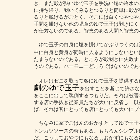
き、まだ殻が熱いゆで玉子を手洗い場の冷水の
に持ち帰り、剥いてみるとつるりと簡単に殻が
るりと脱げるがごとく、そこには白くつやつや
手間を掛けない他の児童のゆで玉子は剥きにく
が仕方ないのである。智恵のある人間と智恵の
ゆで玉子の白身に塩を掛けてかぶりつくのは
中に白身と黄身が同時に入るようにしないとい
たまらないのである。ところが殻剥きに失敗す
うのである。ハーモニーどころではないのであ
オレはゼニを取って客にゆで玉子を提供する
劇のゆで玉子
を出すことを断じて許さな
をここに出して罵倒するつもりだ。それは被害
する店の手抜き従業員たちが大いに反省し、以
ば、それは客にとっても店にとっても大いにプ
ちなみに家でごはんのおかずとしてゆで玉子
トンカツソースの時もある。もちろんシンプル
だ。こうしておやつにもなるしおかずにもなる