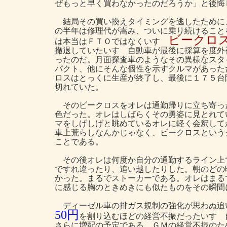
ぜもっと早く買わなかったのだろうか」と後悔
結局その買い換えタイミングを逃したために、
の半年は修理代が嵩み、ついに乗り続けること
ビークロ
は本当はＦＴＯではなくいすゞ
撤退していたいすゞ自動車が最後に採算を度外
ったのだ。月面探査車のようなその異様なスタ
パクト、他にそんな個性を示すクルマがあった
ロスはとっくに生産が終了し、最後に１７５台
切れていた。
そのビークロスをオレは通勤帰りに立ち寄っ
色だった。オレはしばらくその勇姿に見とれて
マをしげしげと眺めているオレに軽く会釈して
車上荒らしなんかじゃなく、ビークロスという
ことである。
その後オレは何度か自分の通勤するライン上
ですれ違ったり、追い越したりした。朝のどの
かった。まるでストーカーである。オレはまる
に感じる胸のときめきにも似たものをその瞬間
ディーゼル車の排ガス規制の強化が思わぬ追
50円
を割り込むほどの経営不振だったいすゞ
さらに増配の予定である。ＧＭの経営不振のた