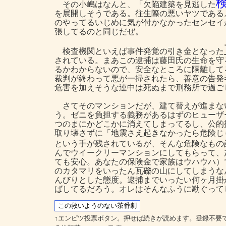
その小嶋はなんと、「欠陥建築を見逃した
を展開しそうである。往生際の悪いヤツである
のやってるいじめに気が付かなかったセンセイ
張してるのと同じだぜ。
検査機関といえば事件発覚の引き金となった
されている。まあこの逮捕は藤田氏の生命を守
るかわからないので、安全なところに隔離して
裁判が終わって悪が一掃されたら、善意の告発
危害を加えそうな連中は死ぬまで刑務所で過ご
さてそのマンションだが、建て替えが進まな
う。ゼニを負担する義務があるはずのヒューザ
つのまにかどこかに消えてしまってるし、公的
取り壊さずに「地震さえ起きなかったら危険じ
という手が残されているが、そんな危険なもの
んでウイークリーマンションにしてもらって、
ても安心。あなたの保険金で家族はウハウハ）
のカタマリをいったん瓦礫の山にしてしまうな
んびりとした態度。逮捕までいったい何ヶ月掛
ばしてるだろう。オレはそんなふうに勘ぐって
↑エンピツ投票ボタン。押せば続きが読めます。登録不要