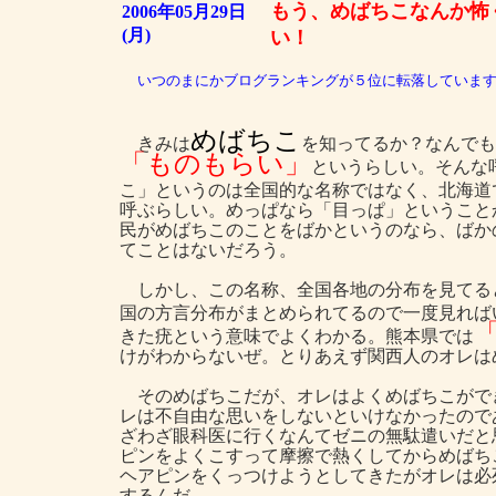
もう、めばちこなんか怖
2006年05月29日
(月)
い！
いつのまにかブログランキングが５位に転落しています
めばちこ
きみは
を知ってるか？なんでも
「ものもらい」
というらしい。そんな
こ」というのは全国的な名称ではなく、北海道
呼ぶらしい。めっぱなら「目っぱ」ということ
民がめばちこのことをばかというのなら、ばか
てことはないだろう。
しかし、この名称、全国各地の分布を見てる
国の方言分布がまとめられてるので一度見れば
きた疣という意味でよくわかる。熊本県では
けがわからないぜ。とりあえず関西人のオレは
そのめばちこだが、オレはよくめばちこができ
レは不自由な思いをしないといけなかったので
ざわざ眼科医に行くなんてゼニの無駄遣いだと
ピンをよくこすって摩擦で熱くしてからめばち
ヘアピンをくっつけようとしてきたがオレは必
するんだ。