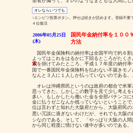
望者が減って、オレのようなまともな人間にし
↑エンピツ投票ボタン。押せば続きが読めます。登録不要
４位復活
国民年金納付率を１００
2006年05月25日
(木)
方法
国民年金保険料の納付率は全国平均で約６割
よってはこれをはるかに下回るところがたくさ
索
を掛けてみたところ、平成１７年度の納付率
国で一番国民年金保険料を払わない不届きモノ
なんと３人に１人しか払っていないのである。
オレは沖縄県民というのは政府の都合で米軍
思ってきた。しかしこの数字を見て少し考えを
多い、もしかしたら働いた金を全部パチンコに
金に払うゼニなんか残っていないということで
位は言わずと知れた大阪府だから、大阪府民の
悪い冗談に過ぎないわけだが、それでも大阪の
シなのである。そして、「やっぱり大阪の人間
から同じ程度に情けない連中が多いのである。