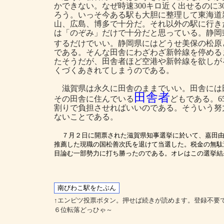
かできない。なぜ時速300キロ近く出せるのに
ろう。いっそ今ある駅も大胆に整理して東海道
山、広島、博多で十分だ。それ以外の駅に行き
は「のぞみ」だけで十分だと思っている。静岡
するだけでいい。静岡県にはどうせ美保の松原
である。そんな田舎にわざわざ新幹線を停める
たそうだが、田舎者ほど空港や新幹線を欲しが
くづくあきれてしまうのである。
滋賀県は永久に田舎のままでいい。田舎には
田舎者
その田舎に住んでいる
どもである。6
割りで負担させればいいのである。そういう努
ないことである。
７月２日に開票された滋賀県知事選挙に於いて、嘉田
推薦した現職の国松善次氏を退けて当選した。税金の無駄
目論む一部勢力に打ち勝ったのである。オレはこの選挙結
↑エンピツ投票ボタン。押せば続きが読めます。登録不要
６位転落どっひゃ～