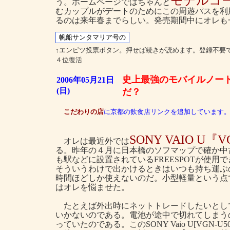
モデルコ
う。ホームページではちゃんと
むカップルがデートのためにこの周遊パスを利
るのは来年春までらしい。発売期間中にオレも
↑エンピツ投票ボタン。押せば続きが読めます。登録不要
４位復活
史上最強のモバイルノー
2006年05月21日
(日)
だ？
こだわりの店
に京都の飲食店リンクを追加しています
SONY VAIO U『V
オレは最近外では
る。昨年の４月に日本橋のソフマップで確か中古
も駅などに設置されているFREESPOTが使
そういうわけで出かけるときはいつも持ち運ぶ
時間ほどしか使えないのだ。小型軽量という点
はオレを悩ませた。
たとえば外出時にネットトレードしたいとし
いかないのである。電池が途中で切れてしまう
っていたのである。このSONY Vaio U[VG