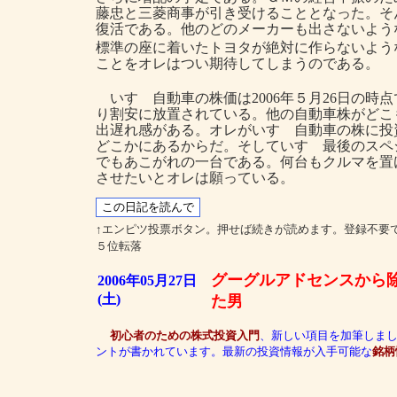
藤忠と三菱商事が引き受けることとなった。そ
復活である。他のどのメーカーも出さないよう
標準の座に着いたトヨタが絶対に作らないよう
ことをオレはつい期待してしまうのである。
いすゞ自動車の株価は2006年５月26日の時点
り割安に放置されている。他の自動車株がどこ
出遅れ感がある。オレがいすゞ自動車の株に投
どこかにあるからだ。そしていすゞ最後のスペ
でもあこがれの一台である。何台もクルマを置
させたいとオレは願っている。
↑エンピツ投票ボタン。押せば続きが読めます。登録不要
５位転落
グーグルアドセンスから
2006年05月27日
(土)
た男
初心者のための株式投資入門
、新しい項目を加筆しま
ントが書かれています。最新の投資情報が入手可能な
銘柄