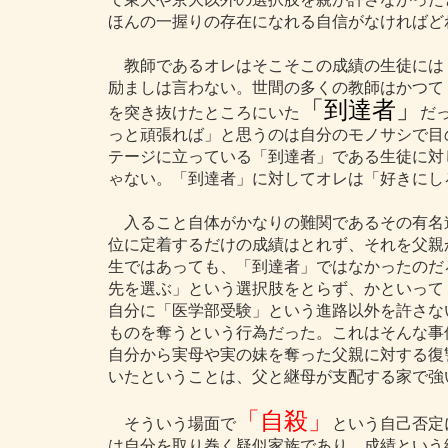
ほんの一握りの存在になれる自信がなければど
教師であるオレはそこそこの成績の生徒には
励ましは言わない。世間の多くの教師はかつて
「到達者」
を突き抜けたところにいた
だ
っと頑張れば」と思うのは自分のモノサシで目
テージに立っている「到達者」である生徒に対
ゃない。「到達者」に対してオレは「好きにし
入ること自体がかなりの難関であるその有名
位に定着するだけの成績はとれず、それを父親
生ではあっても、「到達者」ではなかったのだ
先を選ぶ」という選択肢をとらず、かといって
自分に「医学部受験」という進路以外を許さな
ものを奪うという行為だった。これはそんな事
自分から実母や実の妹を奪った父親に対する復
いたということは、父と継母が支配する家で強
「自殺」
そういう場面で
という自己否定
は自分を取り巻く疑似家族であり、成績という