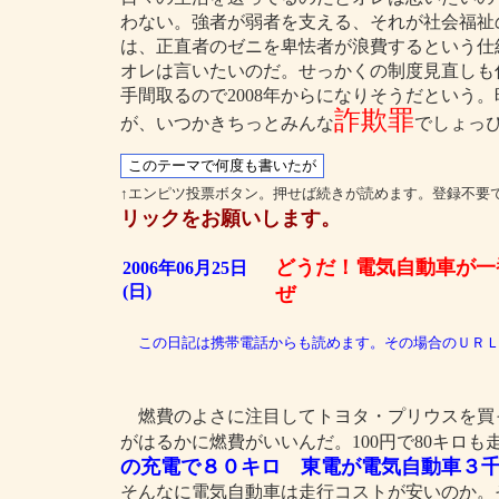
わない。強者が弱者を支える、それが社会福祉
は、正直者のゼニを卑怯者が浪費するという仕
オレは言いたいのだ。せっかくの制度見直しも
手間取るので2008年からになりそうだという
詐欺罪
が、いつかきちっとみんな
でしょっ
↑エンピツ投票ボタン。押せば続きが読めます。登録不要
リックをお願いします。
どうだ！電気自動車が一
2006年06月25日
(日)
ぜ
この日記は携帯電話からも読めます。その場合のＵＲＬは”http://
燃費のよさに注目してトヨタ・プリウスを買
がはるかに燃費がいいんだ。100円で80キロ
の充電で８０キロ 東電が電気自動車３
そんなに電気自動車は走行コストが安いのか。