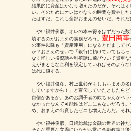
結果的に資産はかなり増えたのだが、それはオ
い。そのためにオレはかなりの時間を費やした
たはずだ。これも全部おまえのせいだ。それだ
やい福井俊彦、オレの本来得るはずだった数
豊田商事
填するのがおまえの義務だろう。
の事件以降も「資産運用」になるとだましてゼ
か？おまえのせいで「銀行に預けていてもちっ
なく怪しい投資話や利殖話に飛びついて貴重な
えがまともな金利を設定していればそのような
は死に値する。
やい福井俊彦、村上世彰がもしもおまえの名
していますから！」と宣伝していたとしたらど
自信があるか。あのお調子者の欽ちゃんがベラ
なかったなんて可能性はどこにもないだろう。
め、おまえの出資したゼニも増えたんだ。それ
やい福井俊彦、日銀総裁は金融の世界の神だ
そんな重要な立場にいながら常に金融政策は後