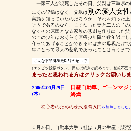
一家三人が焼死したその日、父親は三重県の
別の愛人女性
にその記録はなく、父親は
実態を知っていたのだろうか。それを知った上
そうであるのなら、亡くなった妻と二人の子の
なくその原因となる家族の悲劇を作り出した父
のこの少年はおそらく医療少年院で数年過ごし
守ってあげることができるのは実の母親だけで
年にとって最大の悲劇であったことは言うまで
↑エンピツ投票ボタン。押せば続きが読めます。登録不要
まったと思われる方はクリックお願いし
日産自動車、ゴーンマジ
2006年06月29日
(木)
終焉
初心者のための株式投資入門
を加筆しました
６月26日、自動車大手５社は５月の生産・販