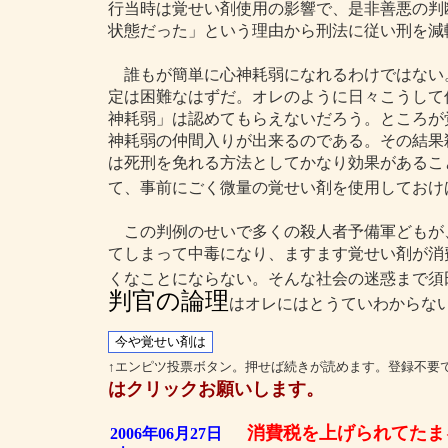
行当時は覚せい剤使用の影響で、是非善悪の判
状態だった」という理由から刑法に従い刑を減
誰もが簡単に心神耗弱になれるわけではない
定は困難なはずだ。オレのように日々こうして
神耗弱」は認めてもらえないだろう。ところが
神耗弱の仲間入りが出来るのである。その結果
は死刑を免れる方法としてかなり効果があるこ
て、事前にごく微量の覚せい剤を使用しておけ
この判例のせいで多くの殺人者予備軍どもが
てしまって中毒になり、ますます覚せい剤が消
くなことにならない。そんな社会の迷惑まで須
判官の論理
はオレにはとうていわからな
↑エンピツ投票ボタン。押せば続きが読めます。登録不要
はクリックお願いします。
消費税を上げられてたま
2006年06月27日