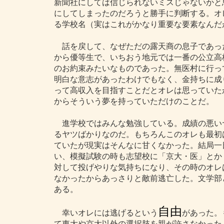
新聞社にしては信じられないミスじゃないかと
にしてしまったのだろうと勝手に判断する。オ
る学校名（実はこれがかなり重要な要素なんだ
話を戻して、なぜただの露天商の息子であっ
から優等生で、いちおう地元では一番の公立高
のお約束みたいなものであった。無医村に行っ
明白な意志があったわけでもなく、金持ちに成
って高収入を目指すことだとオレは思っていた
からそういう夢を持っていただけのことだ。
進学校ではみんな勉強している。成績の悪い
るヤツばかりなのだ。もちろんこのオレも最初
ていたが現実はそんなに甘くなかった。結局一
い、模擬試験の時も志望校に「京大・医」とか
対して投げやりな気持ちになり、その時のオレ
なかったからあっさりと敵前逃亡した。文学部
ある。
自由
幸いオレには逃げるという
があった。
て東大や京大以外の選択肢を親が許さなかった