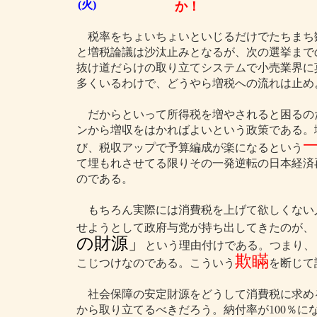
(火)
か！
税率をちょいちょいといじるだけでたちまち
と増税論議は沙汰止みとなるが、次の選挙まで
抜け道だらけの取り立てシステムで小売業界に
多くいるわけで、どうやら増税への流れは止め
だからといって所得税を増やされると困るの
ンから増収をはかればよいという政策である。
び、税収アップで予算編成が楽になるという
て埋もれさせてる限りその一発逆転の日本経済
のである。
もちろん実際には消費税を上げて欲しくない
せようとして政府与党が持ち出してきたのが、
の財源」
という理由付けである。つまり、
欺瞞
こじつけなのである。こういう
を断じて
社会保障の安定財源をどうして消費税に求め
から取り立てるべきだろう。納付率が100％