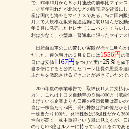
で、昨年10月から８ヶ月連続の前年比マイナ
こそ前年割れだが北米などの販売増を背景にし
産は国内も海外もマイナスである。特に国内販
月まで大規模な販売促進活動に取り組んだ反動
年５月に発売したセレナ（ミニバン）くらいし
利は少なく、小型車・普通車に限ったマイナス
日産自動車のこの苦しい実態が徐々に明らか
1556円
だした。連休明けの５月８日には
の
1167円
25％
日には安値
をつけて実に
も値
当を倍にすると公約したゴーン社長の思惑を達
主たちを激怒させるできごとが起きていたので
2005年度の事業報告で、取締役11人に支払
万）、これはトヨタ自動車の９億4000万（取
上げている企業よりも日産の役員報酬は高いの
当は一株当たり34円、発行株数は約45億だから
一株当たり100円、発行株数は36億株だから3
性向が高く、株主重視という風に見えるが、日産
のうち673億はルノーに持っていかれるので