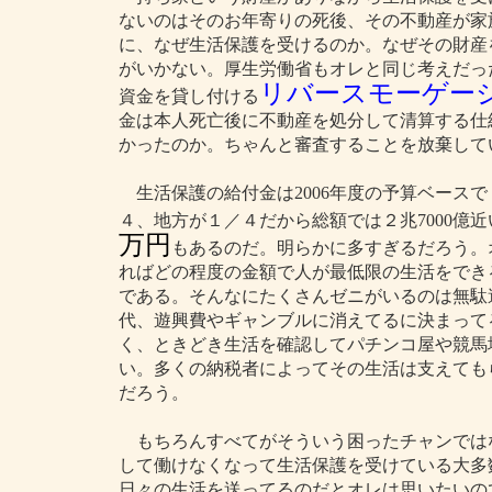
ないのはそのお年寄りの死後、その不動産が家
に、なぜ生活保護を受けるのか。なぜその財産
がいかない。厚生労働省もオレと同じ考えだっ
リバースモーゲー
資金を貸し付ける
金は本人死亡後に不動産を処分して清算する仕
かったのか。ちゃんと審査することを放棄して
生活保護の給付金は2006年度の予算ベースで
４、地方が１／４だから総額では２兆7000億
万円
もあるのだ。明らかに多すぎるだろう。
ればどの程度の金額で人が最低限の生活をでき
である。そんなにたくさんゼニがいるのは無駄
代、遊興費やギャンブルに消えてるに決まって
く、ときどき生活を確認してパチンコ屋や競馬
い。多くの納税者によってその生活は支えても
だろう。
もちろんすべてがそういう困ったチャンでは
して働けなくなって生活保護を受けている大多
日々の生活を送ってるのだとオレは思いたいの