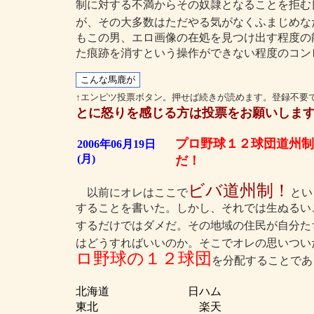
制に対する不満からその奴隷となることを拒む
が、その大多数はただやる気がなくふまじめな
もこの男、エロ画像の在処を見つけ出す程度の
た痕跡を消すという操作ができない程度のコン
↑エンピツ投票ボタン。押せば続きが読めます。登録不要
とに怒りを感じる方は投票をお願いしま
プロ野球１２球団道州制
2006年06月19日
(月)
だ！
ビバ道州制！
以前にオレはここで
とい
することを書いた。しかし、それでは生ぬるい
するだけではダメだ。その地域の住民が自分た
はどうすればいいのか。そこでオレの思いつい
ロ野球の１２球団
を分配することであ
北海道 日ハム
東北 楽天