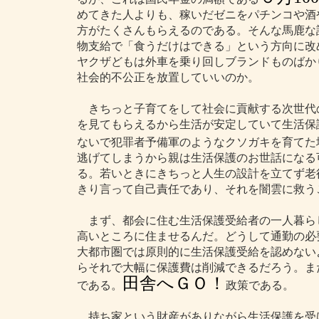
めてきた人よりも、稼いだゼニをパチンコや酒
方がたくさんもらえるのである。そんな馬鹿な
物支給で「食うだけはできる」という方向に改
ヤクザどもは外車を乗り回しブランドものばか
社会的不公正を放置していいのか。
きちっと子育てをして社会に貢献する次世代
を見てもらえるから生活が安定していて生活保
ないで犯罪者予備軍のようなクソガキを育てた
逃げてしまうから親は生活保護のお世話になる
る。若いときにきちっと人生の設計を立てず老
きり言って自己責任であり、それを闇雲に救う
まず、都会に住む生活保護受給者の一人暮ら
高いところに住ませるんだ。どうして通勤の必
大都市圏では原則的に生活保護受給を認めない
らそれで大幅に保護費は削減できるだろう。ま
田舎へＧＯ！
である。
政策である。
持ち家という財産がありながら生活保護を受