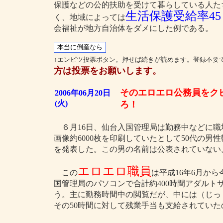
保護などの公的扶助を受けて暮らしている人た
生活保護受給率45
く、地域によっては
会福祉が地方自治体をダメにした例である。
↑エンピツ投票ボタン。押せば続きが読めます。登録不要
方は投票をお願いします。
そのエロエロ公務員をク
2006年06月20日
(火)
ろ！
６月16日、仙台入国管理局は勤務中などに職
画像約6000枚を印刷していたとして50代の男
を発表した。この男の名前は公表されていない
エロエロ職員
この
は平成16年6月か
国管理局のパソコンで合計約400時間アダル
う。主に勤務時間中の閲覧だが、中には（じっ
その50時間に対して残業手当も支給されていた