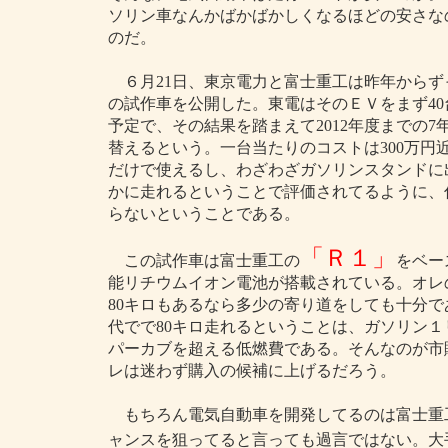
ソリン車なんかばかばかしくなるほどの安さな
のだ。
６月21日、東京電力と富士重工は昨年からず
の試作車を公開した。東電はそのＥＶをまず4
予定で、その結果を踏まえて2012年度までの7
替えるという。一台当たりのコストは300万
だけで使えるし、わざわざガソリンスタンドに
かに走れるということで評価されてるように、
らないということである。
「Ｒ１」
この試作車は富士重工の
をベー
能リチウムイオン電池が搭載されている。オレ
80キロもあるなら多少の寄り道をしても十分であ
代でで80キロ走れるということは、ガソリン１
パーカブを超える低燃費である。そんなのが市
レは迷わず購入の候補に上げるだろう。
もちろん電気自動車を開発してるのは富士重
ャンスを狙ってると言っても過言ではない。大