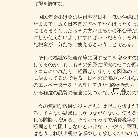
げ得を許すな。
国民年金掛け金の納付率が日本一低い沖縄に
たままで、広く日本国民すべてからぼったくっ
にばらまくとしたらその方がはるかに不公平だ
にしか使えないようにすればいいだろう。それ
た税金が自分たちで使えるということである。
それに福祉や社会保障に回すゼニを増やすの
してるのか。もしもその分野に潤沢にゼニが回
トコロにいれたり、経費ばかりかかる図体のデ
に決まってるのである。日本の官僚のレベルな
のエレベーターを「入札してきた価格が安い」
馬鹿
かる程度の品質の差違に気づかない
なの
今の無能な政府の役人どもにはゼニを渡すだ
ろくでもない結果にしかつながらない。使える
れる賄賂も増える。そういうわけで消費税率を
断固として阻止しないといけない。やい、菅直
はもうこれ以上税金を増やして欲しくないので