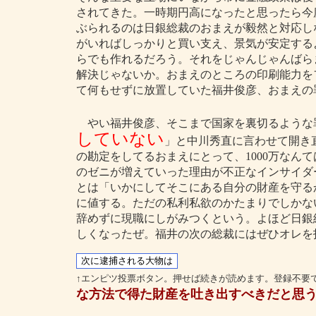
されてきた。一時期円高になったと思ったら今
ぶられるのは日銀総裁のおまえが毅然と対応し
がいればしっかりと買い支え、景気が安定する
らでも作れるだろう。それをじゃんじゃんばら
解決じゃないか。おまえのところの印刷能力を
て何もせずに放置していた福井俊彦、おまえの
やい福井俊彦、そこまで国家を裏切るような
していない
」と中川秀直に言わせて開き
の勘定をしてるおまえにとって、1000万なん
のゼニが増えていった理由が不正なインサイダ
とは「いかにしてそこにある自分の財産を守る
に値する。ただの私利私欲のかたまりでしかな
辞めずに現職にしがみつくという。よほど日銀
しくなったぜ。福井の次の総裁にはぜひオレを
↑エンピツ投票ボタン。押せば続きが読めます。登録不要
な方法で得た財産を吐き出すべきだと思