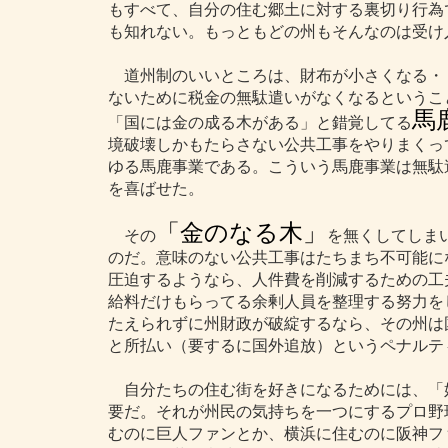
もすべて、自分の住む郷土に対する裏切り行為
も知れない。もっともどの州もそんなのは受け
道州制のいいところは、財布が小さくなる・
ないために税金の無駄遣いがなくなるというこ
馬
「国には金の成る木がある」と錯覚してる
境破壊しかもたらさない公共工事をやりまくっ
ゆる馬鹿事業である。こういう馬鹿事業は無駄
を喜ばせた。
「金のなる木」
その
を無くしてしま
のだ。意味のない公共工事はたちまち不可能に
圧迫するようなら、人件費を削減するための工
給料だけもらってる余剰人員を整理する努力を
たえられずに州財政が破綻するなら、その州は
と所払い（要するに国外追放）というペナルテ
自分たちの住む街を好きになるためには、「
要だ。それが州民の気持ちを一つにするプロ野
むのに巨人ファンとか、横浜に住むのに阪神フ