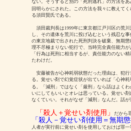
ない。そうすると別の「死刑逃れ」の方法をあ
回明らかにされた。この方法を我々に教えてく
る須田賢氏である。
須田裁判長は1999年に東京都江戸川区の荒
し、その遺体を荒川に投げ込むという残忍な事
の東京地裁で出された死刑判決を破棄、無期懲
理不尽極まりない犯行で、当時完全責任能力が
「行為は死刑に相当するが、責任能力のない精
たわけだ。
安藤被告が心神耗弱状態だった理由は、犯行
る。覚せい剤で幻覚症状が出ていれば「心神耗
る。「減刑」ではなく「厳刑」なら話はよくわ
いにしてもいいとオレは思っている。覚せい剤
なくていい。それがなぜ「減刑」なんだ。話が
「殺人＋覚せい剤使用」
だから
「殺人－覚せい剤使用＝無期懲
人者が実行前に覚せい剤を使用しておけば罪一