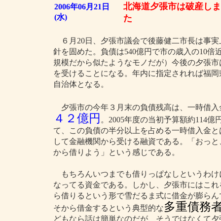
北海道夕張市は破産しま
2006年06月21日
(水)
た
６月20日、夕張市議会で後藤健二市長は事実
針を固めた。負債は540億円で市の歳入の10倍
規模だから似たようなモノだが）今後の夕張市
を受けることになる。年内に指定されれば福岡県旧
自治体となる。
夕張市の今年３月末の負債残高は、一時借入
４２億円
。2005年度の当初予算額約11
て、この負債の半分以上を占める一時借入金と
して金融機関から受ける融資である。「おっと
から借りよう」という感じである。
もちろんいつまでも借りっぱなしというわけ
なってる資金である。しかし、夕張市にはこれ
ら借りるという形で雪だるま式に借金が膨らん
多重債務
そから借金するという典型的な
どもなら話は簡単なのだが、そうではなくて夕