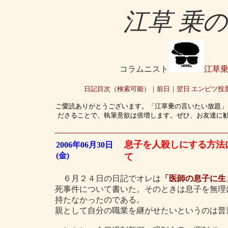
江草 乗
コラムニスト
江草
日記目次（検索可能）
｜
前日
｜
翌日
エンピツ投
ご愛読ありがとうございます。「江草乗の言いたい放題」
ださることで、執筆意欲は倍増します。ぜひ、お友達に
息子を人殺しにする方法
2006年06月30日
(金)
て
６月２４日の日記でオレは
「医師の息子に生
死事件について書いた。そのときは息子を無理
持たなかったのである。
親として自分の職業を継がせたいというのは普