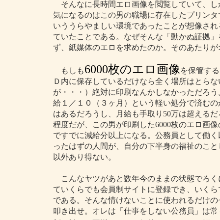
そんなに長時間エロ画像を閲覧していて、し
気になるのはこの男の職場に存在したプリンタ
いううらやましい環境であったことが想像され
ていたことである。なぜそんな「動かぬ証拠」
ず、紙媒体のエロを求めたのか。そのあたりが
6000枚のエロ画像
もしも
を保管する
Ｄ内に保存しているだけなら全く場所はとらな
が・・・）絶対に印刷なんかしなかっただろう
給１／１０（３ヶ月）という軽い処分で済むのが
はあるだろうし、月給も手取り50万は超えるだ
程度だが、この男が印刷した6000枚のエロ画像
ですでに減給分以上になる。公務員として働く
ったはずの人間が、自分の下半身の福祉のこと
以外あり得ない。
こんなヤツがあと数年今のままの状態でろく
ていくらでも会員制サイトに登録でき、いくら
である。そんな情けないことに使われるだけの
叩き出せ。オレは「仕事をしない公務員」は常