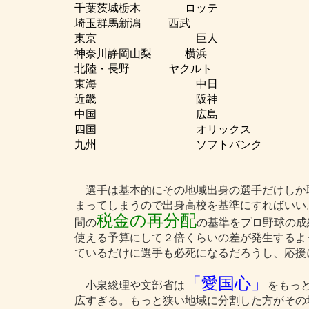
千葉茨城栃木 ロッテ
埼玉群馬新潟 西武
東京 巨人
神奈川静岡山梨 横浜
北陸・長野 ヤクルト
東海 中日
近畿 阪神
中国 広島
四国 オリックス
九州 ソフトバンク
選手は基本的にその地域出身の選手だけしか
まってしまうので出身高校を基準にすればいい
税金の再分配
間の
の基準をプロ野球の成
使える予算にして２倍くらいの差が発生するよ
ているだけに選手も必死になるだろうし、応援
「愛国心」
小泉総理や文部省は
をもっ
広すぎる。もっと狭い地域に分割した方がその