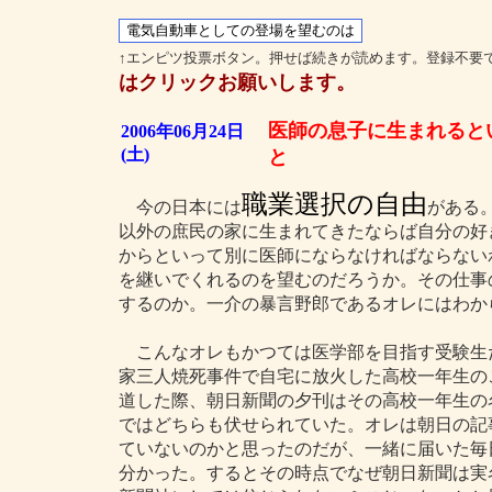
↑エンピツ投票ボタン。押せば続きが読めます。登録不要
はクリックお願いします。
医師の息子に生まれると
2006年06月24日
(土)
と
職業選択の自由
今の日本には
がある
以外の庶民の家に生まれてきたならば自分の好
からといって別に医師にならなければならない
を継いでくれるのを望むのだろうか。その仕事
するのか。一介の暴言野郎であるオレにはわか
こんなオレもかつては医学部を目指す受験生
家三人焼死事件で自宅に放火した高校一年生の
道した際、朝日新聞の夕刊はその高校一年生の
ではどちらも伏せられていた。オレは朝日の記
ていないのかと思ったのだが、一緒に届いた毎
分かった。するとその時点でなぜ朝日新聞は実