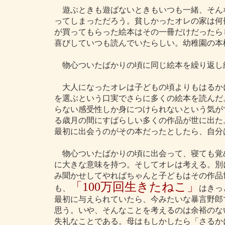
遊ぶときも遊ばないときもいつも一緒、そん
ってしまっただろう。貧しかったオレの家は何
が買ってもらった絵本はその一冊だけだったら
喜びしていつも読んでいたらしい。幼稚園の本
物心ついたばかりの頃に同じ絵本を繰り返し
大人になったオレは子どもの頃よりもはるか
を選ぶという口実でさらに多くの絵本を読んだ
らない感受性しか身につけられないという気が
る歳月の間にすばらしい多くの作品が世に出た
最初に出会うのがその本だったとしたら、自分
物心ついたばかりの頃に出会って、寝ても覚
に大きな意味を持つ。そしてオレは考える。別
み聞かせしてやればちゃんと子どもはその作品
「100万回生きたねこ」
も、
はきっ
最初に与えられていたら、今みたいな暴言野郎
思う。いや、そんなことを考えるのは余裕のな
失礼なことである。母はもしかしたら「さるか