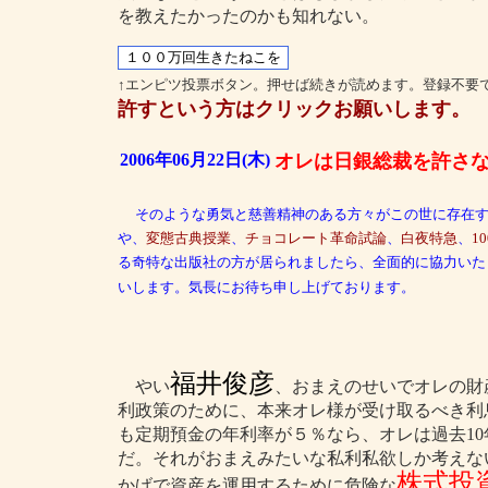
を教えたかったのかも知れない。
↑エンピツ投票ボタン。押せば続きが読めます。登録不要
許すという方はクリックお願いします。
2006年06月22日(木)
オレは日銀総裁を許さ
そのような勇気と慈善精神のある方々がこの世に存在
や、
変態古典授業
、
チョコレート革命試論
、
白夜特急
、
1
る奇特な出版社の方が居られましたら、全面的に協力いた
いします。気長にお待ち申し上げております。
福井俊彦
やい
、おまえのせいでオレの財
利政策のために、本来オレ様が受け取るべき利
も定期預金の年利率が５％なら、オレは過去10
だ。それがおまえみたいな私利私欲しか考えな
株式投
かげで資産を運用するために危険な