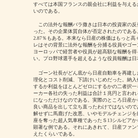
すべては本国フランスの親会社に利益を与える
いのである。
この法外な報酬バラ撒きは日本の投資家の反
った。その企業体質自体が否定されたのである。
2.87％もある。本来なら日産の株価はもっと
レはその背景に法外な報酬を分捕る役員やゴー
ヨーロッパで経営者や役員が超高額な報酬を得
い。プロ野球選手を超えるような役員報酬は日
ゴーン社長がどん底から日産自動車を再建し
理化とコスト削減、下請けいじめだった。納入
するか利益をほとんどゼロにするかの二者択一
ーカー各社の失った利益は合計１兆円と言われ
になっただけなのである。実際のところ日産か
良い商品を出して立ち直ったわけではないので
解せずに馬鹿げた改悪、いやモデルチェンジを
座を奪った超人気車種であったＳ13シルビアか
顕著な例である。それにあきれて、日産ファン
えたくらいである。