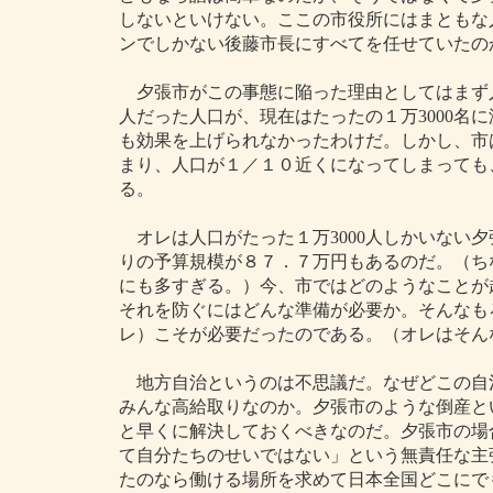
しないといけない。ここの市役所にはまともな
ンでしかない後藤市長にすべてを任せていたの
夕張市がこの事態に陥った理由としてはまず人口減
人だった人口が、現在はたったの１万3000名
も効果を上げられなかったわけだ。しかし、市
まり、人口が１／１０近くになってしまっても
る。
オレは人口がたった１万3000人しかいない夕
りの予算規模が８７．７万円もあるのだ。（ち
にも多すぎる。）今、市ではどのようなことが
それを防ぐにはどんな準備が必要か。そんなも
レ）こそが必要だったのである。（オレはそん
地方自治というのは不思議だ。なぜどこの自
みんな高給取りなのか。夕張市のような倒産と
と早くに解決しておくべきなのだ。夕張市の場
て自分たちのせいではない」という無責任な主
たのなら働ける場所を求めて日本全国どこにで