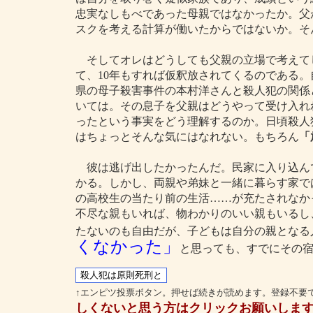
忠実なしもべであった母親ではなかったか。父
スクを考える計算が働いたからではないか。そ
そしてオレはどうしても父親の立場で考えて
て、10年もすれば仮釈放されてくるのである
県の母子殺害事件の本村洋さんと殺人犯の関係
いては。その息子を父親はどうやって受け入れ
ったという事実をどう理解するのか。日頃殺人
はちょっとそんな気にはなれない。もちろん
「
彼は逃げ出したかったんだ。民家に入り込ん
かる。しかし、両親や弟妹と一緒に暮らす家で
の高校生の当たり前の生活……が充たされなか
不尽な親もいれば、物わかりのいい親もいるし
たないのも自由だが、子どもは自分の親となる
くなかった」
と思っても、すでにその
↑エンピツ投票ボタン。押せば続きが読めます。登録不要
しくないと思う方はクリックお願いしま