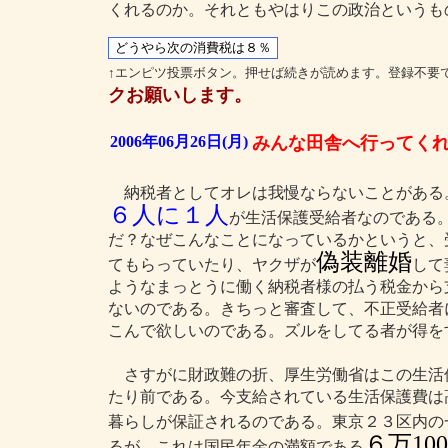
くれるのか。それともやはりこの政治というも
↑エンピツ投票ボタン。押せば続きが読めます。登録不要
クお願いします。
2006年06月26日(月)
みんな田舎へ行ってく
納税者としてオレは我慢ならないことがある
６人に１人
が生活保護受給者なのである
だ？なぜこんなことになっているかというと、
偽装離婚
てもらっていたり、ヤクザが
して
ようなまっとうに働く納税者様の払う税金から
ないのである。きちっと審査して、不正受給者
こんで欲しいのである。ズルをしてる者が得を
さすがに財政難の折、厚生労働省はこの生活
たり前である。今支給されている生活保護費は
暮らしが保証されるのである。東京２３区内の
６万10
るが、これは国民年金の満額である