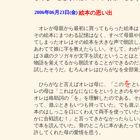
2006年06月23日(金)
絵本の思い出
オレが母親から最初に買ってもらった絵本は
その絵本にまつわる記憶はなく、すべて母親や
てしまったオレはその絵本を大きな声で朗読し
あわてて娘に字を教えたらしい。そして、わが
ば３歳のクソガキが文字を読むということはと
物語を覚えてるから朗読することができるのだ
試したそうだ。むろんオレはひらがなを全部覚
を
ひらがなと言えばオレは母に、「この
と
レの母は「これはなになにをというときのをや
オレは格助詞の「を」を理解したのである。そ
って、遊ぶときもいつも持っていた。でも遊ぶ
本のはしっこを口にくわえて両手を使っていた
かに合戦読む！」と言ってきかなかったらしい
で本を読んでいた。骨のところに本があたって
許してくれた母の愛情を思う。