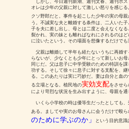
しかし、今日週刊新潮、週刊文春、週刊ポス
オレは少年の父親に対して激しい怒りを感じる
クソ野郎だと。事件を起こした少年の実の母親
う。不誠実な夫と離婚する条件は、二人いた子
子を夫に差し出し、母とは二度と会えなくなる
裂かれ、実の妹とも離ればなれにされるのはど
に泣いたという。その場面を想像するだけでも
父親は離婚して半年も経たないうちに再婚す
らないが、少なくとも少年にとって新しいお母
同じだ。父は息子に中学受験のための特訓を課
功する。そして徐々に息子に対する支配を、継
る。このあたりは実に巧妙だ。妻は自分と血の
実効支配
る立場となる。植民地の
をさせら
により苛烈な状況を生み出すように、母親を通
いくら小学校の時は優等生だったとしても、
ある。ましてや実のお母さんに会うだけで殴ら
のために学ぶのか」
という目的意識