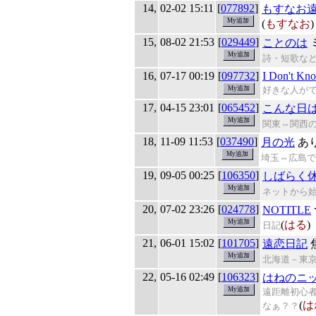
14,
02-02 15:11
[
077892
]
もすなお
(
もすなお
)
15,
08-02 21:53
[
029449
]
ことのは
詩・短歌な
16,
07-17 00:19
[
097732
]
I Don't K
好きな人が
17,
04-15 23:01
[
065452
]
こんな日
関東⇔関西の
18,
11-09 11:53
[
037490
]
月の光
あ
埼玉⇔広島で
19,
09-05 00:25
[
106350
]
しばらく
ネットから
20,
07-02 23:26
[
024778
]
NOTITLE
(
はる
)
日記
21,
06-01 15:02
[
101705
]
遠恋日記
北海道－東
22,
05-16 02:49
[
106323
]
はねのニ
遠距離初心
(
は
なぁ？？