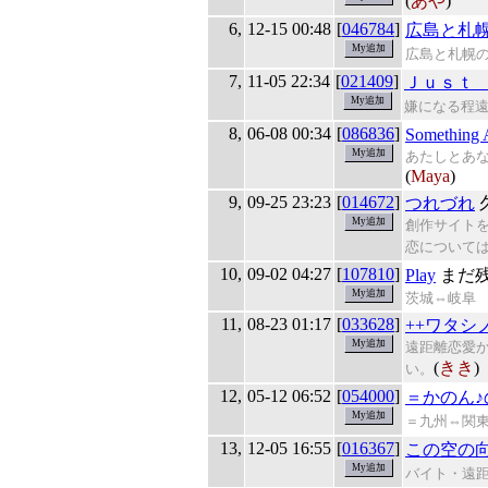
(
あや
)
6,
12-15 00:48
[
046784
]
広島と札
広島と札幌
7,
11-05 22:34
[
021409
]
Ｊｕｓｔ
嫌になる程
8,
06-08 00:34
[
086836
]
Something 
あたしとあ
(
Maya
)
9,
09-25 23:23
[
014672
]
つれづれ
創作サイトを
恋について
10,
09-02 04:27
[
107810
]
Play
まだ
茨城⇔岐阜
11,
08-23 01:17
[
033628
]
++ワタシ
遠距離恋愛
(
きき
)
い。
12,
05-12 06:52
[
054000
]
＝かのん♪
＝九州⇔関
13,
12-05 16:55
[
016367
]
この空の
バイト・遠