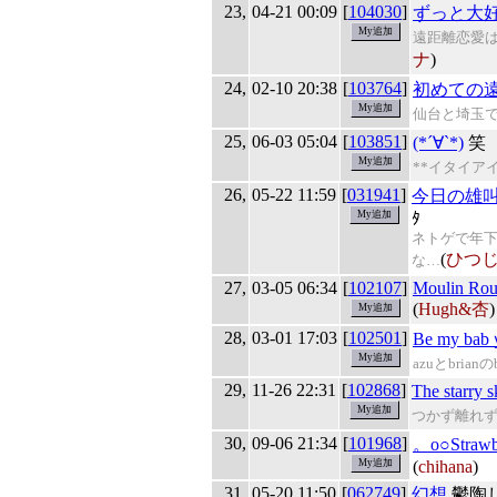
23,
04-21 00:09
[
104030
]
ずっと大
遠距離恋愛
ナ
)
24,
02-10 20:38
[
103764
]
初めての
仙台と埼玉で
25,
06-03 05:04
[
103851
]
(*´∀`*)
笑
**イタイア
26,
05-22 11:59
[
031941
]
今日の雄叫
ﾀ
ネトゲで年
(
ひつじ
な…
27,
03-05 06:34
[
102107
]
Moulin Ro
(
Hugh&杏
)
28,
03-01 17:03
[
102501
]
Be my bab
azuとbrian
29,
11-26 22:31
[
102868
]
The starry 
つかず離れ
30,
09-06 21:34
[
101968
]
。o○Strawb
(
chihana
)
31,
05-20 11:50
[
062749
]
幻想
鬱陶