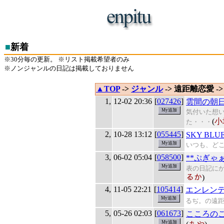
■
新着
※30分毎の更新。 ※リスト掲載希望者のみ
※ノンジャンルの日記は掲載しておりません
▲TOP
->
ジャンル
-> 遠距離恋愛 ->
1,
12-02 20:36
[
027426
]
雲間の朝
気付いた想
(
小
た・・・
2,
10-28 13:12
[
055445
]
SKY BLU
いつも、ど
3,
06-02 05:04
[
058500
]
**ぷぎゃ
表の日記に
るか
)
4,
11-05 22:21
[
105414
]
エンレン
るぢ。の遠
5,
05-26 02:03
[
061673
]
こころの