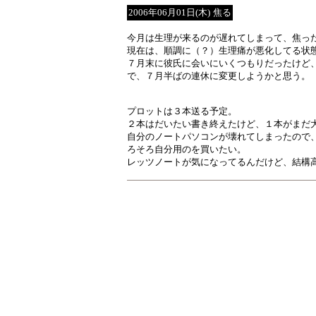
2006年06月01日(木)
焦る
今月は生理が来るのが遅れてしまって、焦っ
現在は、順調に（？）生理痛が悪化してる状
７月末に彼氏に会いにいくつもりだったけど
で、７月半ばの連休に変更しようかと思う。
プロットは３本送る予定。
２本はだいたい書き終えたけど、１本がまだ
自分のノートパソコンが壊れてしまったので
ろそろ自分用のを買いたい。
レッツノートが気になってるんだけど、結構