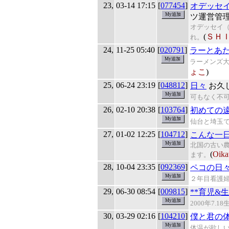
23,
03-14 17:15
[
077454
]
オデッセ
ツ運営管
オデッセイ
(
ＳＨ
れ。
24,
11-25 05:40
[
020791
]
ラーとあ
ラーメンズ
ょこ
)
25,
06-24 23:19
[
048812
]
日々
お久
可もなく不
26,
02-10 20:38
[
103764
]
初めての
仙台と埼玉で
27,
01-02 12:25
[
104712
]
こんな一
北国の古い
(
Oika
ます。
28,
10-04 23:35
[
092369
]
ペコの日
２年目看護
29,
06-30 08:54
[
009815
]
**育児&
2000年7
30,
03-29 02:16
[
104210
]
僕と君の体
体温が欲し