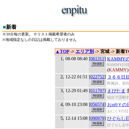
■
新着
※30分毎の更新。 ※リスト掲載希望者のみ
※地域指定なしの日記は掲載しておりません
▲TOP
->
エリア別
-> 宮城 -> 新着T
1,
08-08 08:40
[
061311
]
KAMMY
KAMMYの
(
KAMMY
)
2,
12-22 01:51
[
022752
]
３６６日
即興詩。習
3,
12-29 01:49
[
011797
]
えびたま
仙台で活動
4,
09-10 23:08
[
056574
]
おni9Ｙの
おにくYの日
5,
12-14 15:08
[
090979
]
ひぐらし
ひぐらしお