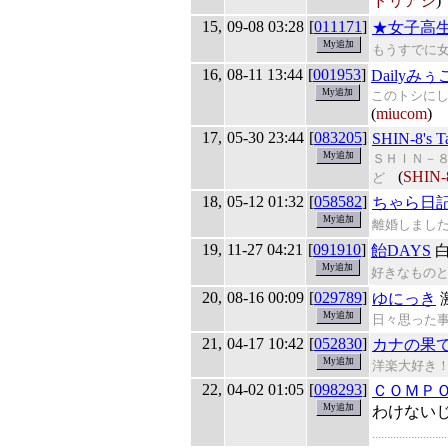
ドリアシ
)
15,
09-08 03:28
[
011171
]
★女子高
もうすでに
16,
08-11 13:44
[
001953
]
Dailyみぅ
このトシに
(
miucom
)
17,
05-30 23:44
[
083205
]
SHIN-8's 
ＳＨＩＮ－
(
SHIN-
ど
18,
05-12 01:32
[
058582
]
ちゃら日
離婚しまし
19,
11-27 04:21
[
091910
]
飴DAYS
白
好きなもの
20,
08-16 00:09
[
029789
]
ゆにっき
日々思った
21,
04-17 10:42
[
052830
]
カナの果
洋楽大好き
22,
04-02 01:05
[
098293
]
ＣＯＭＰ
わけない
........................