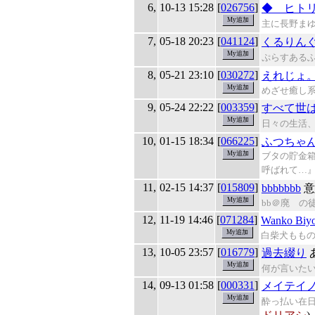
6,
10-13 15:28
[
026756
]
◆ ヒト
主に長野ま
7,
05-18 20:23
[
041124
]
くるりん
ぷらすある
8,
05-21 23:10
[
030272
]
えれじょ
めざせ癒し
9,
05-24 22:22
[
003359
]
すべて世
日々の生活
10,
01-15 18:34
[
066225
]
ふつちゃ
ブタの貯金
呼ばれて…
11,
02-15 14:37
[
015809
]
bbbbbbb
意
bb＠廃 の
12,
11-19 14:46
[
071284
]
Wanko Biyo
白柴犬もも
13,
10-05 23:57
[
016779
]
過去綴り
何が言いた
14,
09-13 01:58
[
000331
]
メイテイ
酔っ払い在